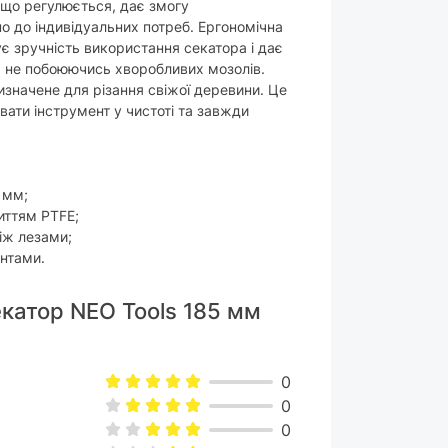
 що регулюється, дає змогу
но до індивідуальних потреб. Ергономічна
є зручність використання секатора і дає
, не побоюючись хворобливих мозолів.
изначене для різання свіжої деревини. Це
ати інструмент у чистоті та завжди
 мм;
иттям PTFE;
іж лезами;
ентами.
екатор NEO Tools 185 мм
0
0
0