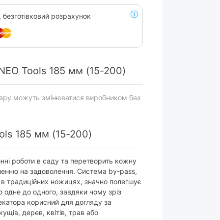
, безготівковий розрахунок
EO Tools 185 мм (15-200)
вару можуть змінюватися виробником без
ls 185 мм (15-200)
онні роботи в саду та перетворить кожну
ленню на задоволення. Система by-pass,
я в традиційних ножицях, значно полегшує
 одне до одного, завдяки чому зріз
секатора корисний для догляду за
ущів, дерев, квітів, трав або