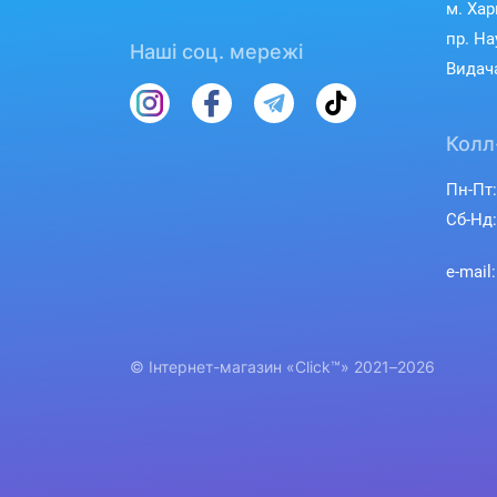
м. Хар
пр. На
Наші соц. мережі
Видача
Колл
Пн-Пт:
Сб-Нд:
e-mail
© Інтернет-магазин «Click™» 2021–2026