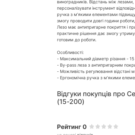
виноградників. Відстань між лезами,
персоналізувати інструмент відповід
ручка з м’якими елементами підвищу
змогу проводити довгі години роботи
Лезо має антипригарне покриття і пр
практичне рішення дає змогу утримув
готовим до роботи.
Особливості:
- Максимальний діаметр різання - 15
- By-pass леза з антипригарним покр
- Можливість регулювання відстані м
- Ергономічна ручка з м’якими елем
Відгуки покупців про С
(15-200)
Рейтинг 0
на основі
відгуків