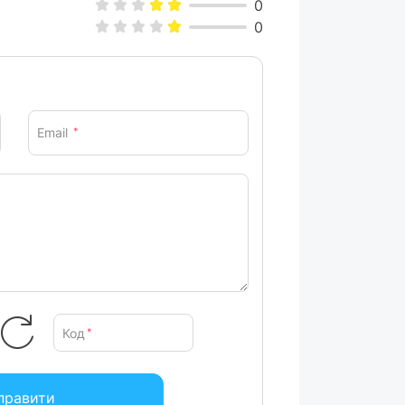
0
0
Email
*
Код
*
правити