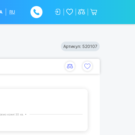
A
RU
Артикул:
520107
ємо кожні 30 хв.