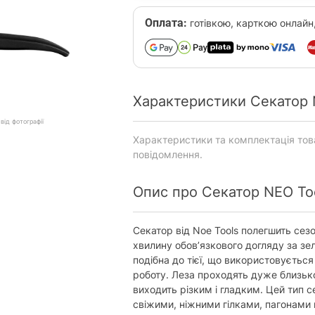
Оплата:
готівкою, карткою онлайн
Характеристики Секатор N
від фотографії
Характеристики та комплектація то
повідомлення.
Опис про Секатор NEO Too
Секатор від Noe Tools полегшить сез
хвилину обов’язкового догляду за зе
подібна до тієї, що використовуєтьс
роботу. Леза проходять дуже близько
виходить різким і гладким. Цей тип 
свіжими, ніжними гілками, пагонами к