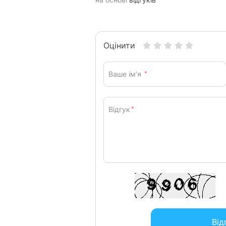
Оцінити
Ваше ім’я
*
Відгук
*
Від