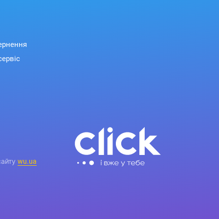
вернення
сервіс
сайту
wu.ua