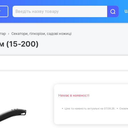
г
U
нтар
Секатори, гілкорізи, садові ножиці
м (15-200)
Немає в наявності
Ціна та наявність актуальні на 07.08.26.
Оновлю