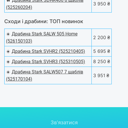
Драбина Stark SDHR406 6 щаблів
3 950 ₴
(525260204)
Сходи і драбини: ТОП новинок
☀️
Драбина Stark SALW 505 Home
2 200 ₴
(526150103)
☀️
5 695 ₴
Драбина Stark SVHR2 (525210405)
☀️
8 250 ₴
Драбина Stark SVHR3 (525310505)
☀️
Драбина Stark SALW507 7 щаблів
3 951 ₴
(525170104)
Зв'язатися