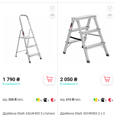
1 790 ₴
2 050 ₴
В наявності
В наявності
від
/міс.
від
/міс.
358 ₴
410 ₴
5
3
5
5
3
5
Драбина Stark SALW403 3 ступені
Драбина Stark SDHR403 2 х 3