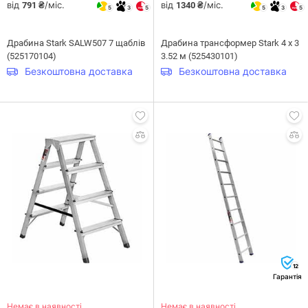
від
/міс.
від
/міс.
791 ₴
1340 ₴
5
3
5
5
3
5
Драбина Stark SALW507 7 щаблів
Драбина трансформер Stark 4 х 3
(525170104)
3.52 м (525430101)
Безкоштовна доставка
Безкоштовна доставка
12
Гарантія
Немає в наявності
Немає в наявності