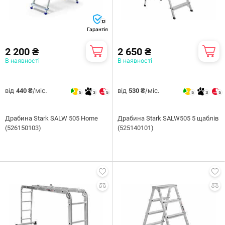
12
Гарантія
2 200 ₴
2 650 ₴
В наявності
В наявності
від
/міс.
від
/міс.
440 ₴
530 ₴
5
3
5
5
3
5
Драбина Stark SALW 505 Home
Драбина Stark SALW505 5 щаблів
(526150103)
(525140101)