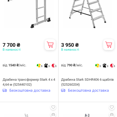
7 700 ₴
3 950 ₴
В наявності
В наявності
від
/міс.
від
/міс.
1540 ₴
790 ₴
5
3
5
5
3
5
Драбина трансформер Stark 4 х 4
Драбина Stark SDHR406 6 щаблів
4,64 м (525440102)
(525260204)
Безкоштовна доставка
Безкоштовна доставка