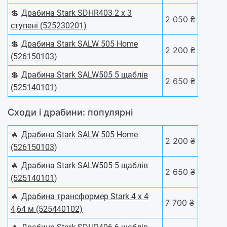
💲
Драбина Stark SDHR403 2 х 3
2 050 ₴
ступені (525230201)
💲
Драбина Stark SALW 505 Home
2 200 ₴
(526150103)
💲
Драбина Stark SALW505 5 щаблів
2 650 ₴
(525140101)
Сходи і драбини: популярні
🔥
Драбина Stark SALW 505 Home
2 200 ₴
(526150103)
🔥
Драбина Stark SALW505 5 щаблів
2 650 ₴
(525140101)
🔥
Драбина трансформер Stark 4 х 4
7 700 ₴
4,64 м (525440102)
🔥