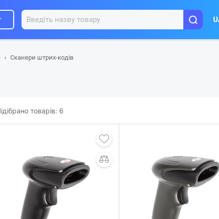
г
U
я
Сканери штрих-кодів
ідібрано товарів:
6