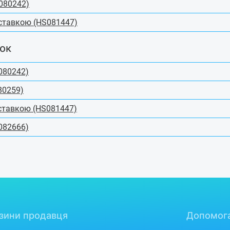
080242)
дставкою (HS081447)
ок
080242)
80259)
дставкою (HS081447)
082666)
зини продавця
Допомог