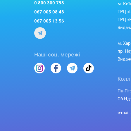
0 800 300 793
м. Киї
ТРЦ «L
067 005 08 48
ТРЦ «R
067 005 13 56
Видача
м. Хар
пр. На
Наші соц. мережі
Видача
Колл
Пн-Пт:
Сб-Нд:
e-mail