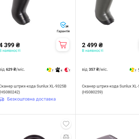
24
Гарантія
4 399 ₴
2 499 ₴
В наявності
В наявності
від
/міс.
від
/міс.
629 ₴
357 ₴
7
4
7
7
Сканер штрих-кода Sunlux XL-9325B
Сканер штрих-кода Sunlux XL-
(HS080242)
(HS080259)
Безкоштовна доставка