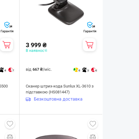
24
24
Гарантія
Гарантія
3 999 ₴
В наявності
від
/міс.
667 ₴
4
7
6
3
6
5500
Сканер штрих-кода Sunlux XL-3610 з
підставкою (HS081447)
Безкоштовна доставка