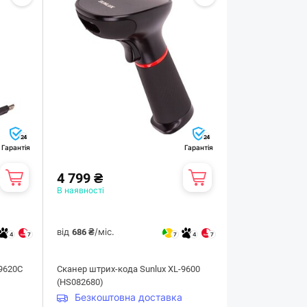
24
24
Гарантія
Гарантія
4 799 ₴
В наявності
від
/міс.
686 ₴
4
7
7
4
7
-9620C
Сканер штрих-кода Sunlux XL-9600
(HS082680)
Безкоштовна доставка