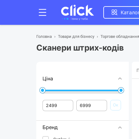
Катало
Головна
Товари для бізнесу
Торгове обладнанн
Сканери штрих-кодів
П
Ціна
Ок
Бренд
6