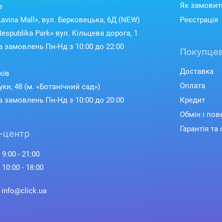
Як замовит
в
avina Mall», вул. Берковецька, 6Д (NEW)
Реєстрація
espublika Park» вул. Кільцева дорога, 1
 замовлень Пн-Нд з 10:00 до 22:00
Покупцев
Доставка
ків
Оплата
уки, 48 (м. «Ботанічний сад»)
 замовлень Пн-Нд з 10:00 до 20:00
Кредит
Обмін і по
Гарантія та 
-центр
 9:00 - 21:00
 10:00 - 18:00
: info@click.ua