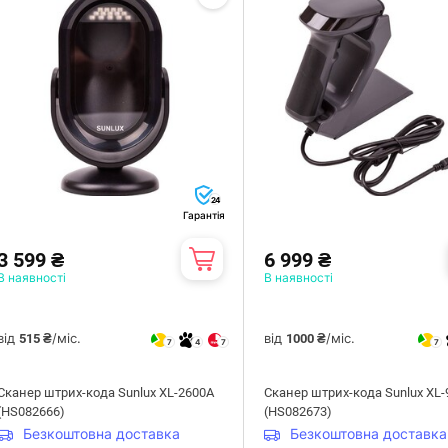
24
Гарантія
3 599 ₴
6 999 ₴
В наявності
В наявності
від
/міс.
від
/міс.
515 ₴
1000 ₴
7
4
7
7
Сканер штрих-кода Sunlux XL-2600A
Сканер штрих-кода Sunlux XL
(HS082666)
(HS082673)
Безкоштовна доставка
Безкоштовна доставка