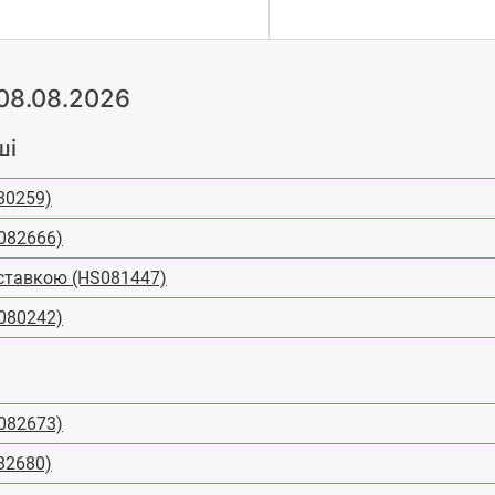
08.08.2026
ші
80259)
082666)
дставкою (HS081447)
080242)
082673)
82680)