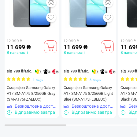
12 999 ₴
12 999 ₴
12 999 ₴
11 699 ₴
11 699 ₴
11 69
В наявності
В наявності
В наявно
від
/міс.
від
/міс.
від
780 ₴
780 ₴
780 
8
6
15
8
6
15
1
3
Відгук
Відгуки
Смартфон Samsung Galaxy
Смартфон Samsung Galaxy
Смартфо
A17 SM-A175 8/256GB Gray
A17 SM-A175 8/256GB Light
A17 SM-
(SM-A175FZAEEUC)
Blue (SM-A175FLBEEUC)
Black (
Безкоштовна доставка
Безкоштовна доставка
Відправимо завтра
Відправимо завтра
Від