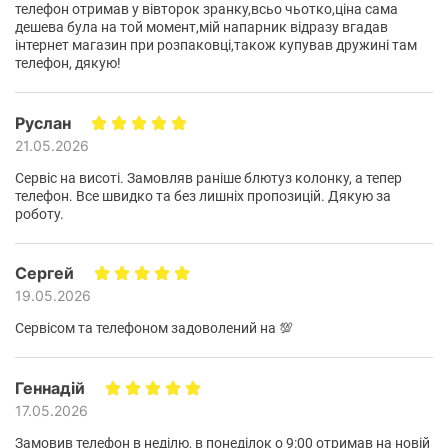
телефон отримав у вівторок зранку,всьо чьотко,ціна сама
дешева була на той момент,мій напарник відразу вгадав
інтернет магазин при розпаковці,також купував дружині там
телефон, дякую!
Руслан
21.05.2026
Сервіс на висоті. Замовляв раніше блютуз колонку, а тепер
телефон. Все швидко та без лишніх пропозицій. Дякую за
роботу.
Сергей
19.05.2026
Сервісом та телефоном задоволений на 💯
Геннадій
17.05.2026
Замовив телефон в неділю, в понеділок о 9:00 отримав на новій