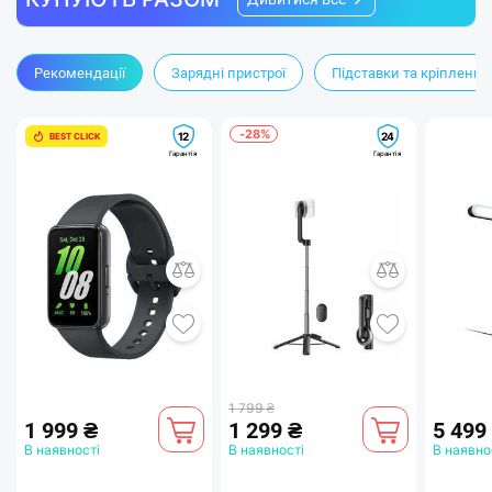
Рекомендації
Зарядні пристрої
Підставки та кріплення
-28%
12
24
BEST CLICK
Гарантія
Гарантія
1 799 ₴
1 999 ₴
1 299 ₴
5 499
В наявності
В наявності
В наявно