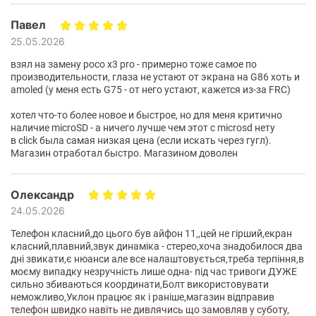
Заряджайся швидше
Павел
25.05.2026
Батарея із ємністю 5200 мА/год забезпечує до 41
взял на замену poco x3 pro - примерно тоже самое по
производительности, глаза не устают от экрана на G86 хоть и
години використання – ідеально для перегляду
amoled (у меня есть G75 - от него устают, кажется из-за FRC)
трансляцій, ігор та інших розваг. Заряджайся зі
хотел что-то более новое и быстрое, но для меня критично
швидкістю світла. Заряджай смартфон на години
наличие microSD - а ничего лучше чем этот с microsd нету
користування всього за кілька хвилин завдяки
в click была самая низкая цена (если искать через гугл).
заряджанню TurboPower 30.
Магазин отработал быстро. Магазином доволен
Олександр
24.05.2026
Телефон класний,до цього був айфон 11,,цей не гірший,екран
класний,плавний,звук динаміка - стерео,хоча знадобилося два
дні звикати,є нюанси але все налаштовується,треба терпіння,в
моєму випадку незручність лише одна- під час тривоги ДУЖЕ
сильно збиваються координати,Болт використовувати
неможливо,Уклон працює як і раніше,магазин відправив
телефон швидко навіть не дивлячись що замовляв у суботу,