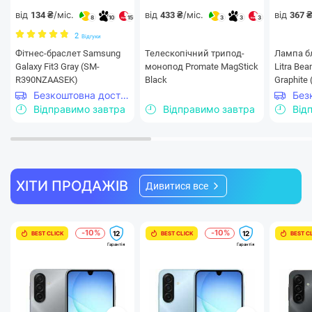
від
/міс.
від
/міс.
від
134 ₴
433 ₴
367 
8
10
15
3
3
3
2
Відгуки
Фiтнес-браслет Samsung
Телескопічний трипод-
Лампа бл
Galaxy Fit3 Gray (SM-
монопод Promate MagStick
Litra Bea
R390NZAASEK)
Black
Graphite
Безкоштовна доставка
Відправимо завтра
Відправимо завтра
Від
ХІТИ ПРОДАЖІВ
Дивитися все
-10%
-10%
12
12
BEST CLICK
BEST CLICK
BEST C
Гарантія
Гарантія