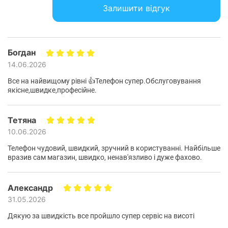
перемикання між додатками із частотою
Залишити відгук
оновлення екрана 120 Гц забезпечує
максимально комфортний досвід користування.
Відчувай звук сповна
Богдан
Насолоджуйся глибшим, багатовимірним
14.06.2026
звучанням із технологією Dolby Atmos. Об’ємніше
Все на найвищому рівні 👍Телефон супер.Обслуговування
й чіткіше звучання під час перегляду трансляцій і
якісне,швидке,професійне.
фільмів та прослуховування музики – більше
деталей, більше емоцій.
Тетяна
10.06.2026
Телефон чудовий, швидкий, зручний в користуванні. Найбільше
вразив сам магазин, швидко, ненав'язливо і дуже фахово.
Александр
31.05.2026
Дякую за швидкість все пройшло супер сервіс на висоті