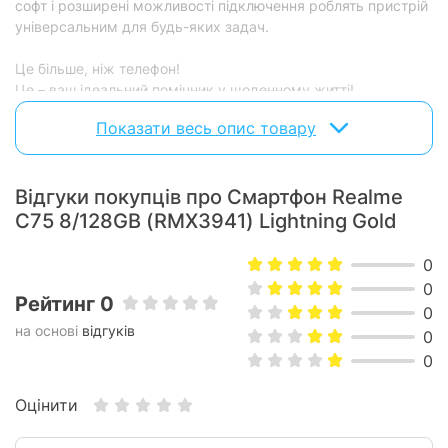
софт і розширені можливості підключення роблять пристрій
універсальним для будь-яких задач.
Це більше, ніж телефон!
Це – ваш ідеальний помічник у щоденному житті!
Показати весь опис товару
Відгуки покупців про Смартфон Realme
C75 8/128GB (RMX3941) Lightning Gold
0
0
Рейтинг 0
0
на основі
відгуків
0
0
Оцінити