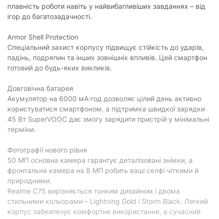
плавність роботи навіть у найвибагливіших завданнях – від
ігор до багатозадачності.
Armor Shell Protection
Спеціальний захист корпусу підвищує стійкість до ударів,
падінь, подряпин та інших зовнішніх впливів. Цей смартфон
готовий до будь-яких викликів.
Довговічна батарея
Акумулятор на 6000 мА·год дозволяє цілий день активно
користуватися смартфоном, а підтримка швидкої зарядки
45 Вт SuperVOOC дає змогу зарядити пристрій у мінімальні
терміни.
Фотографії нового рівня
50 МП основна камера гарантує деталізовані знімки, а
фронтальна камера на 8 МП робить ваші селфі чіткими й
природними.
Realme C75 вирізняється тонким дизайном і двома
стильними кольорами – Lightning Gold і Storm Black. Легкий
корпус забезпечує комфортне використання, а сучасний