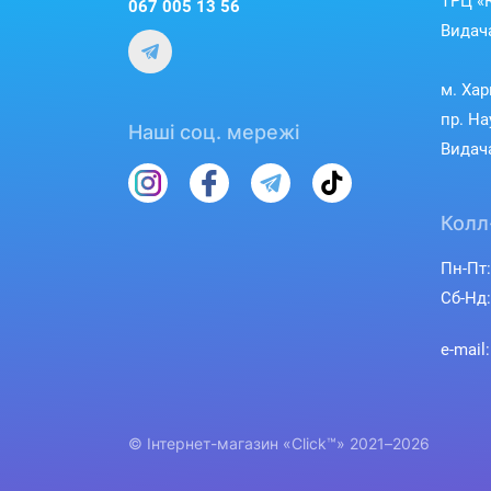
ТРЦ «R
067 005 13 56
Видача
м. Хар
пр. На
Наші соц. мережі
Видача
Колл
Пн-Пт:
Сб-Нд:
e-mail
© Інтернет-магазин «Click™» 2021–2026