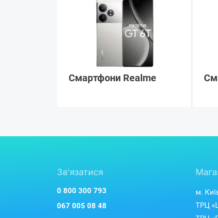
Смартфони Realme
См
Зв'язатися
Мага
0 800 300 793
м. Киї
ТРЦ «L
067 005 08 48