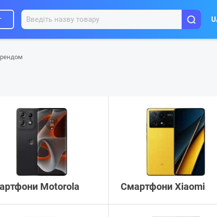
г
U
брендом
артфони Motorola
Смартфони Xiaomi