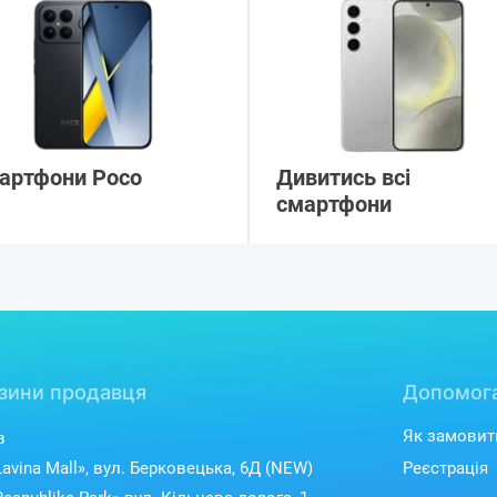
артфони Poco
Дивитись всі
смартфони
зини продавця
Допомог
Як замовит
в
avina Mall», вул. Берковецька, 6Д (NEW)
Реєстрація