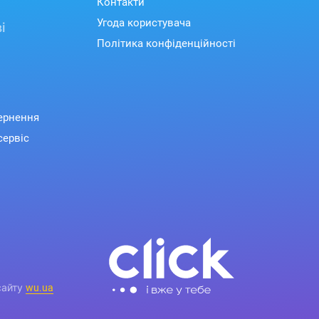
Контакти
Угода користувача
і
Політика конфіденційності
вернення
сервіс
сайту
wu.ua