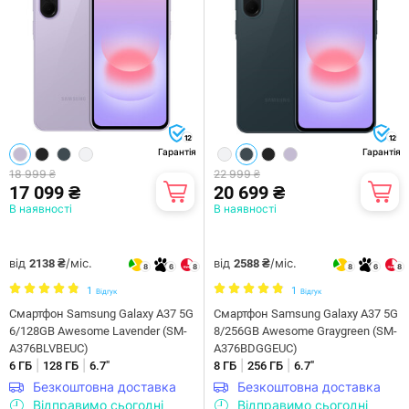
12
12
Гарантія
Гарантія
18 999 ₴
22 999 ₴
17 099 ₴
20 699 ₴
В наявності
В наявності
від
/міс.
від
/міс.
2138 ₴
2588 ₴
8
6
8
8
6
8
1
1
Відгук
Відгук
Смартфон Samsung Galaxy A37 5G
Смартфон Samsung Galaxy A37 5G
6/128GB Awesome Lavender (SM-
8/256GB Awesome Graygreen (SM-
A376BLVBEUC)
A376BDGGEUC)
|
|
|
|
6 ГБ
128 ГБ
6.7"
8 ГБ
256 ГБ
6.7"
Безкоштовна доставка
Безкоштовна доставка
Відправимо сьогодні
Відправимо сьогодні