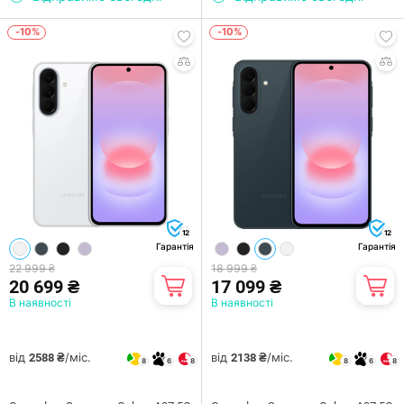
-10%
-10%
12
12
Гарантія
Гарантія
22 999 ₴
18 999 ₴
20 699 ₴
17 099 ₴
В наявності
В наявності
від
/міс.
від
/міс.
2588 ₴
2138 ₴
8
6
8
8
6
8