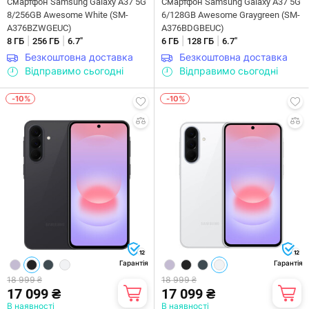
Смартфон Samsung Galaxy A37 5G
Смартфон Samsung Galaxy A37 5G
8/256GB Awesome White (SM-
6/128GB Awesome Graygreen (SM-
A376BZWGEUC)
A376BDGBEUC)
|
|
|
|
8 ГБ
256 ГБ
6.7"
6 ГБ
128 ГБ
6.7"
Безкоштовна доставка
Безкоштовна доставка
Відправимо сьогодні
Відправимо сьогодні
-10%
-10%
12
12
Гарантія
Гарантія
18 999 ₴
18 999 ₴
17 099 ₴
17 099 ₴
В наявності
В наявності