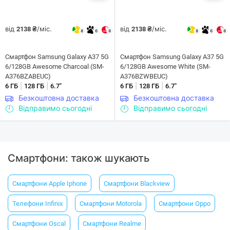
від
/міс.
від
/міс.
2138 ₴
2138 ₴
8
6
8
8
6
8
Смартфон Samsung Galaxy A37 5G
Смартфон Samsung Galaxy A37 5G
6/128GB Awesome Charcoal (SM-
6/128GB Awesome White (SM-
A376BZABEUC)
A376BZWBEUC)
|
|
|
|
6 ГБ
128 ГБ
6.7"
6 ГБ
128 ГБ
6.7"
Безкоштовна доставка
Безкоштовна доставка
Відправимо сьогодні
Відправимо сьогодні
Смартфони: також шукають
Смартфони Apple Iphone
Смартфони Blackview
Телефони Infinix
Смартфони Motorola
Смартфони Oppo
Смартфони Oscal
Смартфони Realme