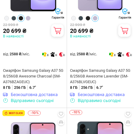
12
12
Гарантія
Гарантія
22 999 ₴
22 999 ₴
20 699 ₴
20 699 ₴
В наявності
В наявності
від
/міс.
від
/міс.
2588 ₴
2588 ₴
8
6
8
8
6
8
Смартфон Samsung Galaxy A37 5G
Смартфон Samsung Galaxy A37 5G
8/256GB Awesome Charcoal (SM-
8/256GB Awesome Lavender (SM-
A376BZAGEUC)
A376BLVGEUC)
|
|
|
|
8 ГБ
256 ГБ
6.7"
8 ГБ
256 ГБ
6.7"
Безкоштовна доставка
Безкоштовна доставка
Відправимо сьогодні
Відправимо сьогодні
-10%
-10%
BEST CLICK