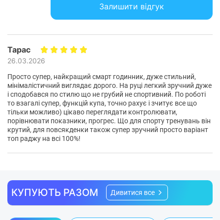
Залишити відгук
Фізичні характеристики корпусу
Колір корпусу:
Gray
Тарас
Розміри корпусу:
40.4 x 42.7 x 8.6 мм
26.03.2026
Вага:
30 г
Ергономіка, яка
Просто супер, найкращий смарт годинник, дуже стильний,
Матеріал корпусу:
алюміній
підлаштовується під вас
мінімалістичний виглядає дорого. На руці легкий зручний дуже
і сподобався по стилю що не грубий не спортивний. По роботі
Характеристики та комплектація товару можуть змінюватися
то взагалі супер, функцій купа, точно рахує і зчитує все що
виробником без повідомлення.
Оновлена система кріплення забезпечує щільніше
тільки можливо) цікаво переглядати контролювати,
порівнювати показники, прогрес. Що для спорту тренувань він
прилягання до зап’ястя. Це не лише підвищує комфорт,
крутий, для повсякденки також супер зручний просто варіант
а й покращує точність вимірювань. Годинник надійно
топ раджу на всі 100%!
фіксується, не зміщується під час руху та залишається
зручним у будь-якій ситуації — від активного спорту до
звичайного повсякденного використання.
КУПУЮТЬ РАЗОМ
Дивитися все