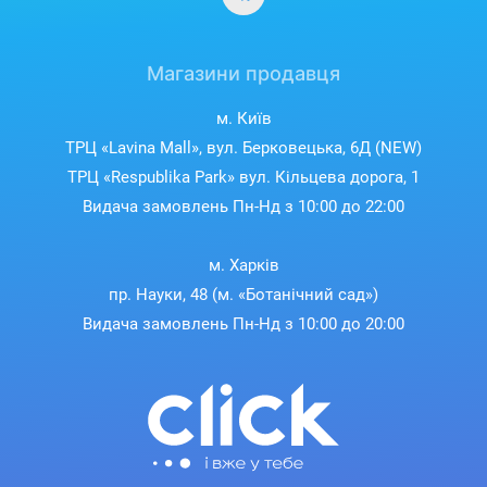
Магазини продавця
м. Київ
ТРЦ «Lavina Mall», вул. Берковецька, 6Д (NEW)
ТРЦ «Respublika Park» вул. Кільцева дорога, 1
Видача замовлень Пн-Нд з 10:00 до 22:00
м. Харків
Детальний аналіз сну
пр. Науки, 48 (м. «Ботанічний сад»)
Видача замовлень Пн-Нд з 10:00 до 20:00
Під час нічного відпочинку годинник відстежує фази сну,
частоту серцевих скорочень і рівень насичення крові
киснем.