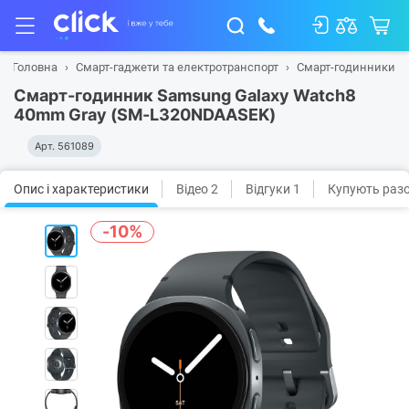
Головна
Смарт-гаджети та електротранспорт
Смарт-годинники
Смарт-годинник Samsung Galaxy Watch8
40mm Gray (SM-L320NDAASEK)
Арт.
561089
Опис і характеристики
Відео 2
Відгуки 1
Купують раз
-10%