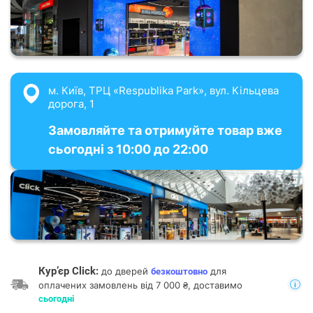
м. Київ, ТРЦ «Respublika Park», вул. Кільцева
дорога, 1
Замовляйте та отримуйте товар вже
сьогодні з 10:00 до 22:00
Кур’єр Click:
до дверей
для
безкоштовно
оплачених замовлень від 7 000 ₴, доставимо
сьогодні