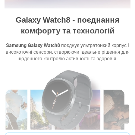
Тип матриці:
Super AMOLED
Форма дисплея:
кругла
Galaxy Watch8 - поєднання
Скло:
Sapphire
комфорту та технологій
Батарея
Samsung Galaxy Watch8
поєднує ультратонкий корпус і
Ємність акумулятору:
325 мАгод
високоточні сенсори, створюючи ідеальне рішення для
Час автономної роботи:
до 1.5 днів
щоденного контролю активності та здоров’я.
Основнi характеристики
Інтерфейси з'єднання:
Bluetooth, Wi-Fi
Сумісність з ОС:
Android OS
Операційна система:
Wear OS by Samsung
Дизайн:
класичний
Вбудована пам'ять:
32 ГБ
Оснащення