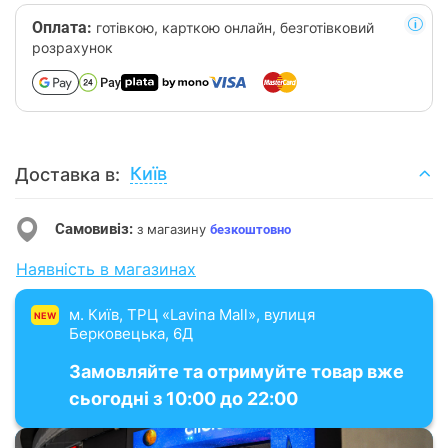
Оплата:
готівкою, карткою онлайн, безготівковий
розрахунок
Київ
Доставка в:
Самовивіз:
з магазину
безкоштовно
Наявність в магазинах
м. Київ, ТРЦ «Lavina Mall», вулиця
NEW
Берковецька, 6Д
Замовляйте та отримуйте товар вже
сьогодні з 10:00 до 22:00