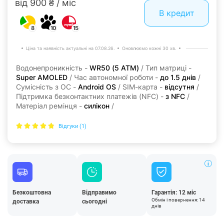
від 900 ₴ / міс
В кредит
8
10
15
Ціна та наявність актуальні на 07.08.26.
Оновлюємо кожні 30 хв.
Водонепроникність -
WR50 (5 ATM)
/ Тип матриці -
Super AMOLED
/ Час автономної роботи -
до 1.5 днів
/
Сумісність з ОС -
Android OS
/ SIM-карта -
відсутня
/
Підтримка безконтактних платежів (NFC) -
з NFC
/
Матеріал ремінця -
силікон
/
Відгуки (1)
Безкоштовна
Відправимо
Гарантія: 12 міс
Обмін і повернення: 14
доставка
сьогодні
днів