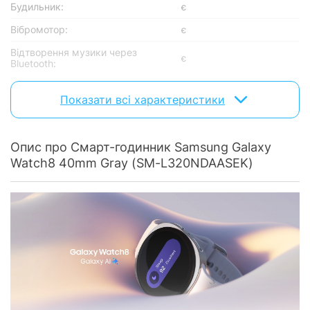
Будильник:
є
Вібромотор:
є
Відтворення музики через
є
Bluetooth:
Виклик голосового помічника:
є
Показати всі характеристики
Контроль денної активності:
є
Компас:
є
Опис про Смарт-годинник Samsung Galaxy
Спортивні:
так
Watch8 40mm Gray (SM-L320NDAASEK)
Трекінг сну:
є
Управління музичним плеєром:
є
Клас захисту:
IP68
Екран
Діагональ екрану:
1.34"
Роздільна здатність екрану:
438 х 438