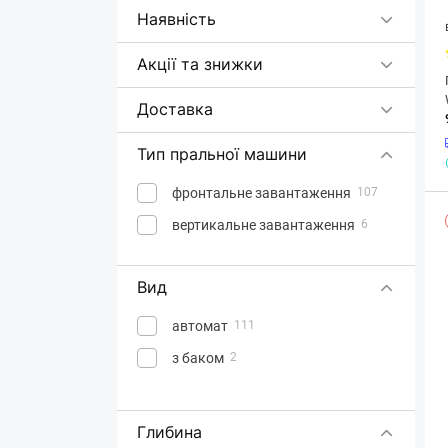
Samsung
Наявність
SeaBreeze
1
Акції та знижки
SIEMENS
2
Vestel
2
Доставка
Vestfrost
1
Тип пральної машини
Whirlpool
17
фронтальне завантаження
107
вертикальне завантаження
6
Вид
автомат
111
з баком
2
Глибина