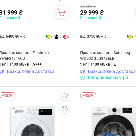
35 599 ₴
31 999 ₴
29 999 ₴
В наявності
В наявності
від
/міс.
від
/міс.
6400 ₴
3750 ₴
5
3
5
8
Пральна машина Electrolux
Пральна машина Samsung
EW6F3494ACU
WD90DG5G34BELE
|
|
|
|
9 кг
1400 об/хв
А+++
9 кг
1400 об/хв
Е
Безкоштовна доставка
Безкоштовна доставка
Відправимо завтра
-12%
-12%