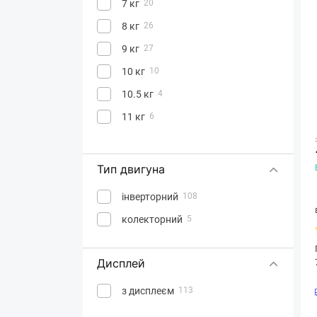
7 кг
20
8 кг
26
9 кг
27
10 кг
10
10.5 кг
4
11 кг
6
Тип двигуна
інверторний
108
колекторний
5
Дисплей
з дисплеєм
113