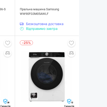
B6-S
Пральна машина Samsung
WW90FG3M05AWLF
Безкоштовна доставка
Відправимо завтра
-25%
36
12
Гарантія
Гарантія