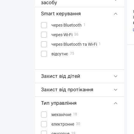
засобу
Smart керування
через Bluetooth
1
через Wi-Fi
36
через Bluetooth та Wi-Fi
1
відсутнє
75
Захист від дітей
Захист від протікання
Тип управління
механічне
18
електронне
30
сенсорне
19