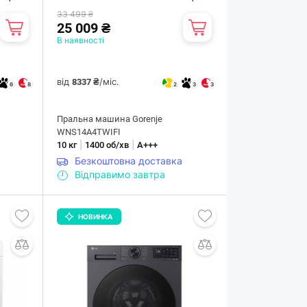
33 499 ₴
25 009 ₴
В наявності
від
/міс.
8337 ₴
6
8
2
3
3
Пральна машина Gorenje
WNS14A4TWIFI
|
|
10 кг
1400 об/хв
А+++
Безкоштовна доставка
Відправимо завтра
НОВИНКА