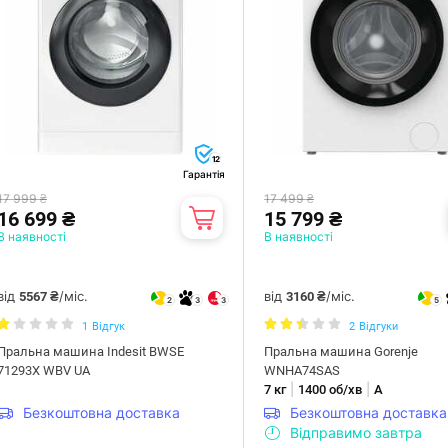
12
Гарантія
17 999 ₴
17 499 ₴
16 699 ₴
15 799 ₴
В наявності
В наявності
від
/міс.
від
/міс.
5567 ₴
3160 ₴
2
3
3
5
1
Відгук
2
Відгуки
Пральна машина Indesit BWSE
Пральна машина Gorenje
71293X WBV UA
WNHA74SAS
|
|
7 кг
1400 об/хв
А
Безкоштовна доставка
Безкоштовна доставка
Відправимо завтра