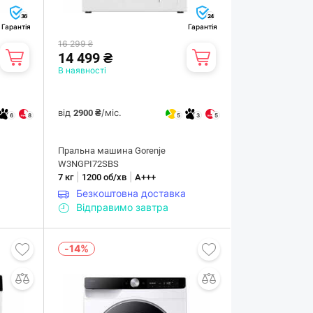
36
24
Гарантія
Гарантія
16 299 ₴
14 499 ₴
В наявності
від
/міс.
2900 ₴
6
8
5
3
5
Пральна машина Gorenje
W3NGPI72SBS
|
|
7 кг
1200 об/хв
А+++
Безкоштовна доставка
Відправимо завтра
-14%