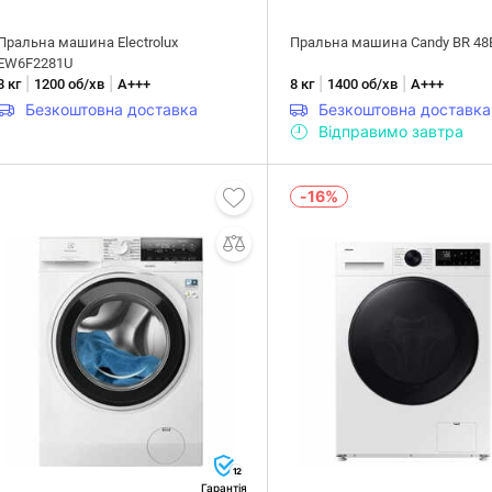
Пральна машина Electrolux
Пральна машина Candy BR 48
EW6F2281U
|
|
|
|
8 кг
1200 об/хв
А+++
8 кг
1400 об/хв
А+++
Безкоштовна доставка
Безкоштовна доставка
Відправимо завтра
-16%
12
Гарантія