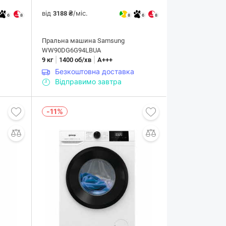
від
/міс.
3188 ₴
6
8
8
6
8
Пральна машина Samsung
WW90DG6G94LBUA
|
|
9 кг
1400 об/хв
А+++
Безкоштовна доставка
Відправимо завтра
-11%