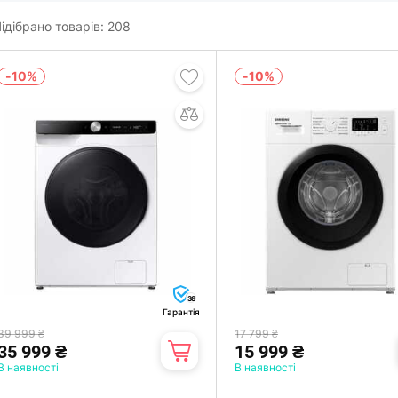
ідібрано товарів:
208
-10%
-10%
36
Гарантія
39 999 ₴
17 799 ₴
35 999 ₴
15 999 ₴
В наявності
В наявності