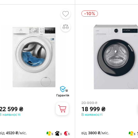
-10%
12
Гарантія
20 999 ₴
22 599 ₴
18 999 ₴
В наявності
В наявності
від
/міс.
від
/міс.
4520 ₴
3800 ₴
5
3
5
5