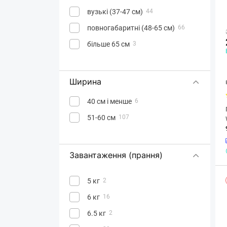
вузькі (37-47 см)
44
повногабаритні (48-65 см)
66
більше 65 см
3
Ширина
40 см і менше
6
51-60 см
107
Завантаження (прання)
5 кг
2
6 кг
16
6.5 кг
2