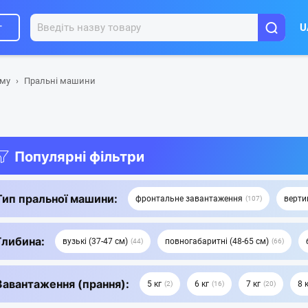
г
U
ому
Пральні машини
Популярні фільтри
Тип пральної машини:
фронтальне завантаження
верти
107
Глибина:
вузькі (37-47 см)
повногабаритні (48-65 см)
44
66
Завантаження (прання):
5 кг
6 кг
7 кг
8 
2
16
20