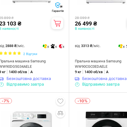
36
Гарантія
25 899 ₴
28 099 ₴
23 103 ₴
26 499 ₴
В наявності
В наявності
від
/міс.
від
/міс.
2888 ₴
3313 ₴
8
6
8
8
2
Відгуки
Пральна машина Samsung
Пральна машина Samsung
WW90DG5G34AELE
WW90CGC0EDAELE
|
|
|
|
9 кг
1400 об/хв
А
9 кг
1400 об/хв
А
Безкоштовна доставка
Безкоштовна доставка
Відправимо завтра
Відправимо завтра
-7%
-10%