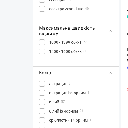
електромеханічне
46
Максимальна швидкість
віджиму
1000 - 1399 об/хв
53
1400 - 1600 об/хв
60
Колір
антрацит
3
антрацит із чорним
1
білий
57
білий із чорним
36
сріблястий з чорним
1