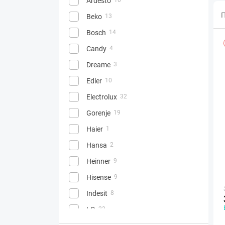
Ardesto
П
Beko
13
Bosch
14
Candy
4
Dreame
3
Edler
10
Electrolux
32
Gorenje
19
Haier
1
Hansa
2
Heinner
9
Hisense
9
Indesit
8
LG
23
28