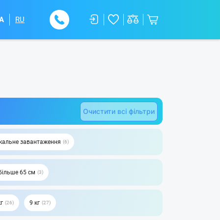
A
RU
Очистити всі фільтри
кальне завантаження
6
більше 65 см
3
кг
9 кг
26
27