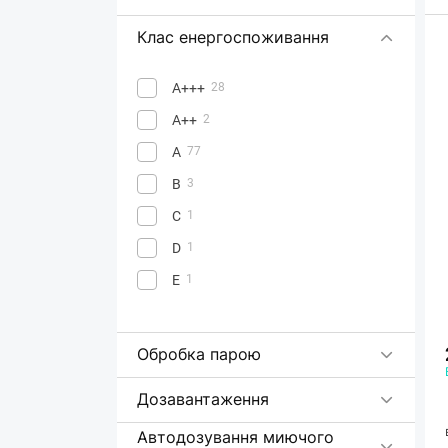
Клас енергоспоживання
А+++
28
А++
2
А
77
В
3
C
1
D
1
Е
1
Обробка парою
Дозавантаження
Автодозування миючого