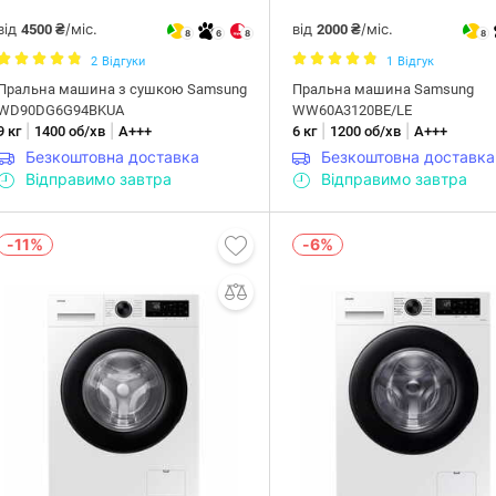
від
/міс.
від
/міс.
4500 ₴
2000 ₴
8
6
8
8
2
Відгуки
1
Відгук
Пральна машина з сушкою Samsung
Пральна машина Samsung
WD90DG6G94BKUA
WW60A3120BE/LE
|
|
|
|
9 кг
1400 об/хв
А+++
6 кг
1200 об/хв
А+++
Безкоштовна доставка
Безкоштовна доставка
Відправимо завтра
Відправимо завтра
-11%
-6%