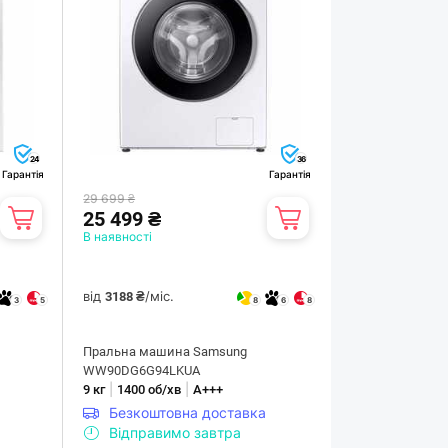
24
36
Гарантія
Гарантія
29 699 ₴
25 499 ₴
В наявності
від
/міс.
3188 ₴
3
5
8
6
8
Пральна машина Samsung
WW90DG6G94LKUA
|
|
9 кг
1400 об/хв
А+++
Безкоштовна доставка
Відправимо завтра