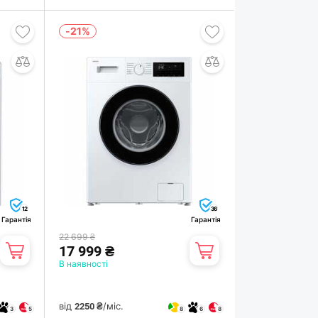
-21%
12
36
Гарантія
Гарантія
22 699 ₴
17 999 ₴
В наявності
від
/міс.
2250 ₴
3
5
8
6
8