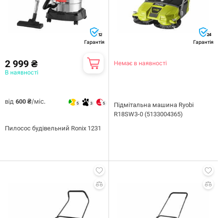
12
24
Гарантія
Гарантія
2 999 ₴
Немає в наявності
В наявності
від
/міс.
600 ₴
5
3
5
Підмітальна машина Ryobi
R18SW3-0 (5133004365)
Пилосос будівельний Ronix 1231