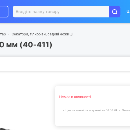
г
U
нтар
Секатори, гілкорізи, садові ножиці
50 мм (40-411)
Немає в наявності
Ціна та наявність актуальні на 08.08.26.
Оновл