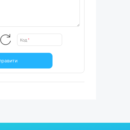
Код
*
правити