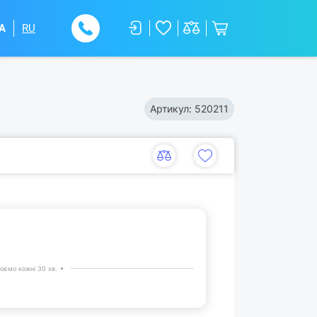
A
RU
Артикул:
520211
юємо кожні 30 хв.