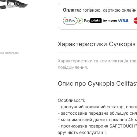
Оплата:
готівкою, карткою онлайн
Характеристики Сучкоріз C
від фотографії
Характеристики та комплектація то
повідомлення.
Опис про Сучкоріз Cellfast
Особливості:
- дворучний ножичний секатор, призна
- застосована передача збільшує сил
- максимальний діаметр різання 45 
- протиковзка поверхня SAFETOUCH™ 
зручність експлуатації;