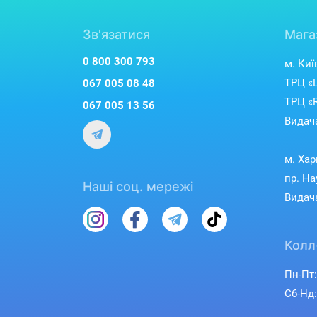
Зв'язатися
Мага
0 800 300 793
м. Киї
ТРЦ «L
067 005 08 48
ТРЦ «R
067 005 13 56
Видача
м. Хар
пр. На
Наші соц. мережі
Видача
Колл
Пн-Пт:
Сб-Нд: