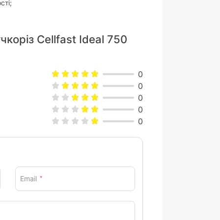
сті;
коріз Cellfast Ideal 750
0
0
0
0
0
Email
*