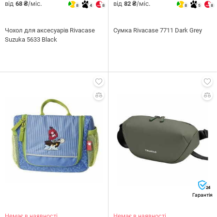
від
/міс.
від
/міс.
68 ₴
82 ₴
8
4
8
8
5
8
Чохол для аксесуарів Rivacase
Сумка Rivacase 7711 Dark Grey
Suzuka 5633 Black
24
Гарантія
Немає в наявності
Немає в наявності