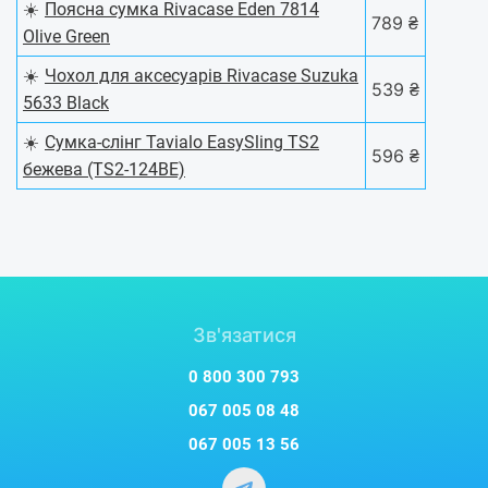
☀️
Поясна сумка Rivacase Eden 7814
789 ₴
Olive Green
☀️
Чохол для аксесуарів Rivacase Suzuka
539 ₴
5633 Black
☀️
Сумка-слінг Tavialo EasySling TS2
596 ₴
бежева (TS2-124BE)
Зв'язатися
0 800 300 793
067 005 08 48
067 005 13 56