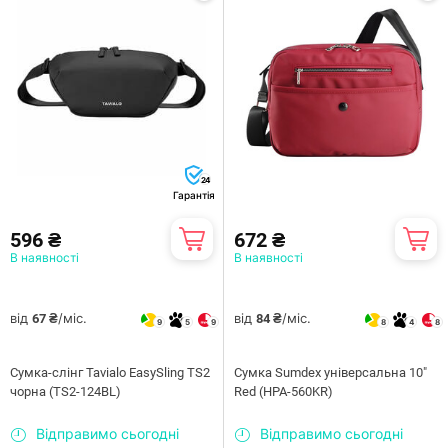
24
Гарантія
596 ₴
672 ₴
В наявності
В наявності
від
/міс.
від
/міс.
67 ₴
84 ₴
9
5
9
8
4
8
Сумка-слінг Tavialo EasySling TS2
Сумка Sumdex універсальна 10"
чорна (TS2-124BL)
Red (HPA-560KR)
Відправимо сьогодні
Відправимо сьогодні