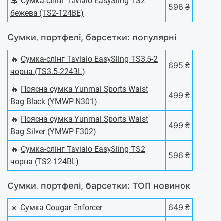
💲
Сумка-слінг Tavialo EasySling TS2
596 ₴
бежева (TS2-124BE)
Сумки, портфелі, барсетки: популярні
🔥
Сумка-слінг Tavialo EasySling TS3.5-2
695 ₴
чорна (TS3.5-224BL)
🔥
Поясна сумка Yunmai Sports Waist
499 ₴
Bag Black (YMWP-N301)
🔥
Поясна сумка Yunmai Sports Waist
499 ₴
Bag Silver (YMWP-F302)
🔥
Сумка-слінг Tavialo EasySling TS2
596 ₴
чорна (TS2-124BL)
Сумки, портфелі, барсетки: ТОП новинок
☀️
649 ₴
Сумка Cougar Enforcer