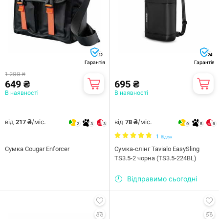
12
24
Гарантія
Гарантія
1 299 ₴
649 ₴
695 ₴
В наявності
В наявності
від
/міс.
від
/міс.
217 ₴
78 ₴
2
3
3
9
5
9
1
Відгук
Сумка Cougar Enforcer
Сумка-слінг Tavialo EasySling
TS3.5-2 чорна (TS3.5-224BL)
Відправимо сьогодні