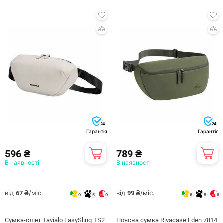
24
24
Гарантія
Гарантія
596 ₴
789 ₴
В наявності
В наявності
від
/міс.
від
/міс.
67 ₴
99 ₴
9
5
9
8
5
8
Сумка-слінг Tavialo EasySling TS2
Поясна сумка Rivacase Eden 7814