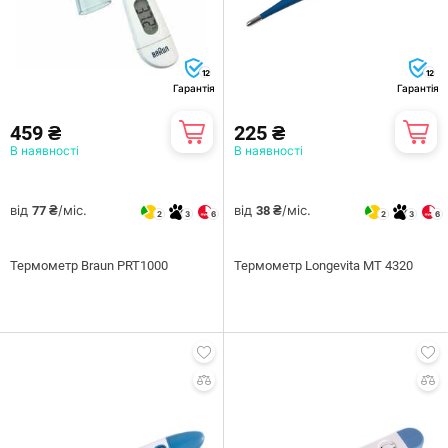
12
12
Гарантія
Гарантія
459 ₴
225 ₴
В наявності
В наявності
від
/міс.
від
/міс.
77 ₴
38 ₴
2
3
6
2
3
6
Термометр Braun PRT1000
Термометр Longevita MT 4320