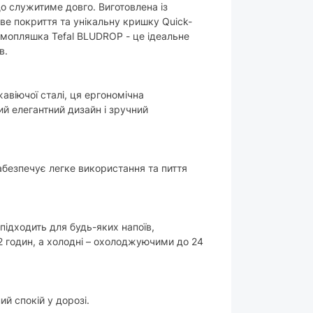
зелений
о служитиме довго. Виготовлена із
ве покриття та унікальну кришку Quick-
290 г
ермопляшка Tefal BLUDROP - це ідеальне
в.
вару можуть змінюватися виробником без
жавіючої сталі, ця ергономічна
й елегантний дизайн і зручний
абезпечує легке використання та пиття
 підходить для будь-яких напоїв,
12 годин, а холодні – охолоджуючими до 24
й спокій у дорозі.