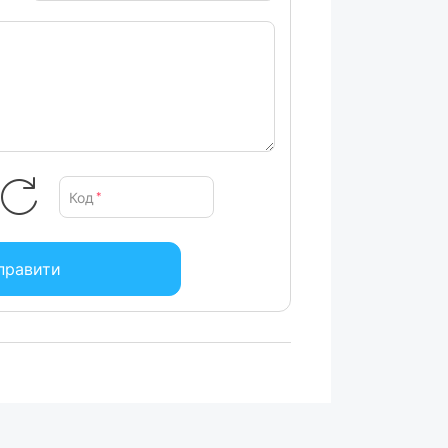
Код
*
правити