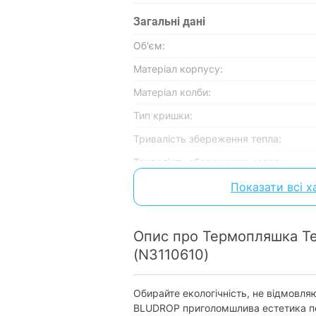
Загальні дані
Об'єм:
Матеріал корпусу:
Матеріал колби:
Тип кришки:
Тривалість збереження тепла:
Тривалість збереження холоду:
Тип постачання:
Показати всі 
Особливості
Опис про Термопляшка Tef
Миття в посудомийній машині:
(N3110610)
Фізичні характеристики
Обирайте екологічність, не відмовля
Габарити (ШхВхГ):
BLUDROP приголомшлива естетика по