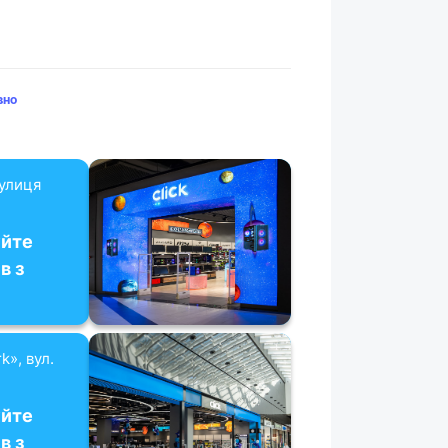
вно
вулиця
уйте
в з
k», вул.
уйте
в з