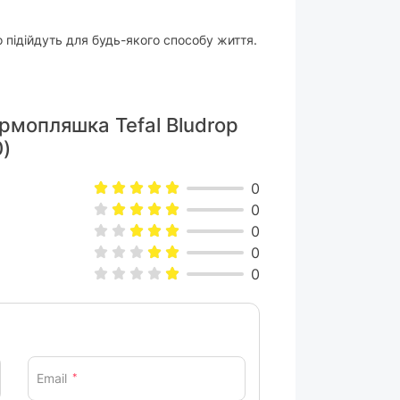
о підійдуть для будь-якого способу життя.
ермопляшка Tefal Bludrop
0)
0
0
0
0
0
Email
*