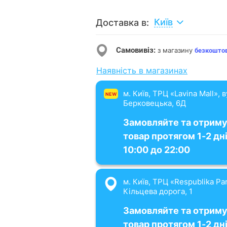
Київ
Доставка в:
Самовивіз:
з магазину
безкошто
Наявність в магазинах
м. Київ, ТРЦ «Lavina Mall», 
NEW
Берковецька, 6Д
Замовляйте та отрим
товар протягом 1-2 дні
10:00 до 22:00
м. Київ, ТРЦ «Respublika Par
Кільцева дорога, 1
Замовляйте та отрим
товар протягом 1-2 дні