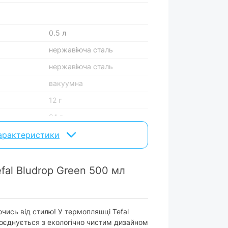
0.5 л
нержавіюча сталь
нержавіюча сталь
вакуумна
12 г
24 г
1 предмет
характеристики
al Bludrop Green 500 мл
так
ючись від стилю! У термопляшці Tefal
235x73x73 мм
єднується з екологічно чистим дизайном