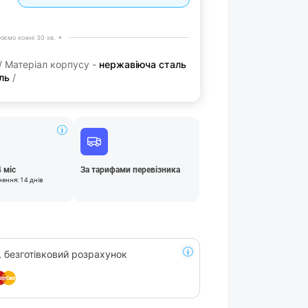
юємо кожні 30 хв.
/ Матеріал корпусу -
нержавіюча сталь
ль
/
4 міс
За тарифами перевізника
нення: 14 днів
, безготівковий розрахунок