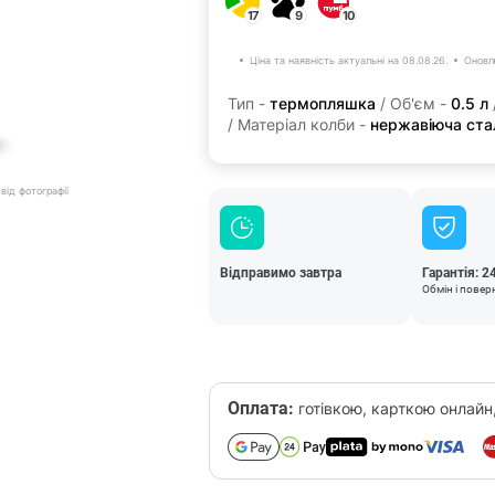
17
9
10
Ціна та наявність актуальні на 08.08.26.
Оновл
Тип -
термопляшка
/ Об'єм -
0.5 л
/ Матеріал колби -
нержавіюча ста
від фотографії
Відправимо завтра
Гарантія: 2
Обмін і повер
Оплата:
готівкою, карткою онлайн