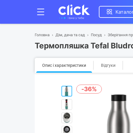
Катало
Головна
Дім, дача та сад
Посуд
Зберігання пр
Термопляшка Tefal Bludr
Опис і характеристики
Відгуки
-36%