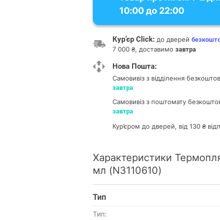
10:00 до 22:00
Кур’єр Click:
до дверей
безкошт
7 000 ₴, доставимо
завтра
Нова Пошта:
Самовивіз з відділення
безкоштов
завтра
Самовивіз з поштомату
безкоштов
завтра
Кур’єром до дверей, від 130 ₴ ві
Характеристики Термопля
мл (N3110610)
Тип
Тип: