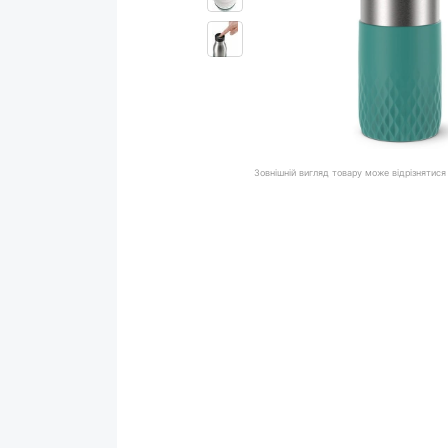
Зовнішній вигляд товару може відрізнятися 