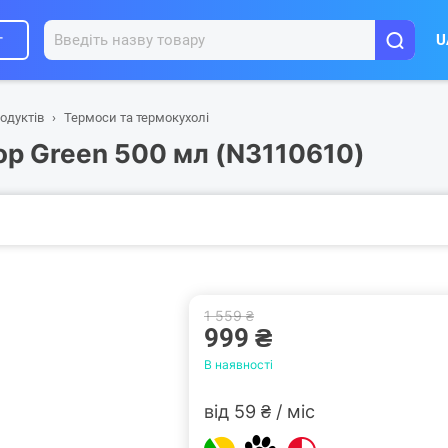
г
U
одуктів
Термоси та термокухолі
op Green 500 мл (N3110610)
1 559 ₴
999 ₴
В наявності
від 59 ₴ / міс