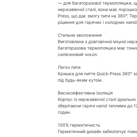
Основний колір:
— для багаторазової термопляшки, щ
нержавіючої сталі, вона має порошко
Вага:
Press, що дає змогу пити на 360°. Т
рішення для гарячих і холодних напої
Характеристики та комплектація то
повідомлення.
Стильне зволоження
Виготовлена з довговічної міцної нер
багаторазова термопляшка має тонки
силіконовий чохол.
Легко пити
Кришка для пиття Quick-Press 360° з
під будь-яким кутом.
Високоефективна ізоляція
Корпус із нержавіючої сталі ідеально
зберігаючи гарячі напої теплими до 
годин.
100% герметичність
Герметичний дизайн забезпечує повни