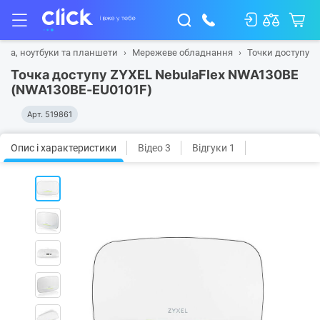
іка, ноутбуки та планшети
Мережеве обладнання
Точки доступу
Точка доступу ZYXEL NebulaFlex NWA130BE
(NWA130BE-EU0101F)
Арт.
519861
Опис і характеристики
Відео 3
Відгуки 1