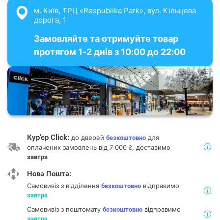
м. Київ, ТРЦ «Respublika Park», вул. Кільцева
дорога, 1
Замовляйте та отримуйте товар
протягом 1-2 днів з 10:00 до 22:00
Кур’єр Click:
до дверей
для
безкоштовно
оплачених замовлень від 7 000 ₴, доставимо
завтра
Нова Пошта:
Самовивіз з відділення
відправимо
безкоштовно
завтра
Самовивіз з поштомату
відправимо
безкоштовно
завтра