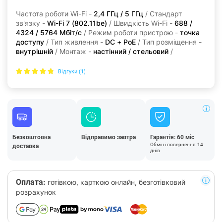
Частота роботи Wi-Fi -
2,4 ГГц / 5 ГГц
/ Стандарт
зв'язку -
Wi-Fi 7 (802.11be)
/ Швидкість Wi-Fi -
688 /
4324 / 5764 Мбіт/с
/ Режим роботи пристрою -
точка
доступу
/ Тип живлення -
DC + PoE
/ Тип розміщення -
внутрішній
/ Монтаж -
настінний / стельовий
/
Відгуки (1)
Безкоштовна
Відправимо завтра
Гарантія: 60 міс
Обмін і повернення: 14
доставка
днів
Оплата:
готівкою, карткою онлайн, безготівковий
розрахунок