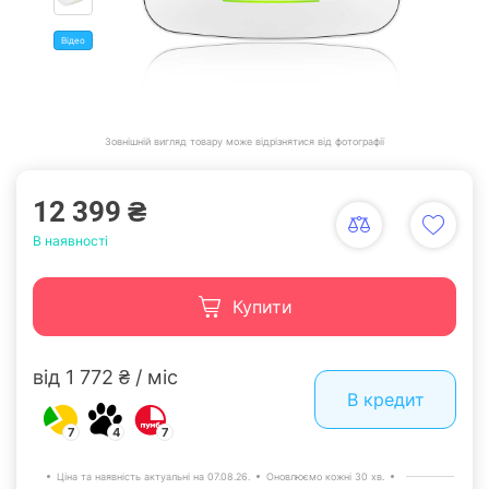
Відео
Зовнішній вигляд товару може відрізнятися від фотографії
12 399 ₴
В наявності
Купити
від 1 772 ₴ / міс
В кредит
7
4
7
Ціна та наявність актуальні на 07.08.26.
Оновлюємо кожні 30 хв.