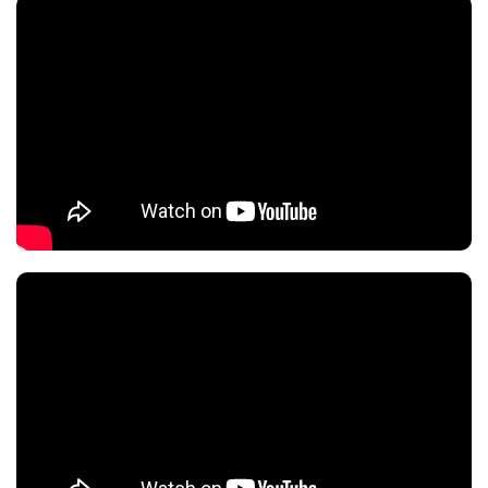
Тип антени:
вбудована
MU-MIMO:
2 х 2
Тип зовнішньої антени:
незнімна
Фізичні характеристики
Габарити:
250 x 160 x 47 мм
Вага:
808 г
Колір корпусу:
білий
Характеристики та комплектація товару можуть змінюватися
виробником без повідомлення.