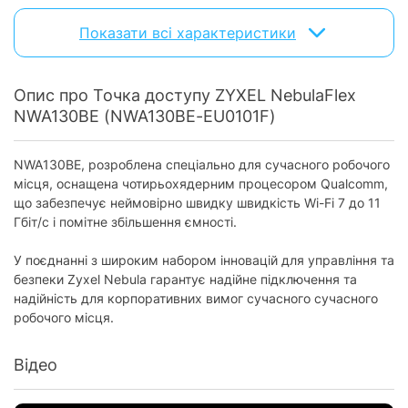
Тип розміщення:
внутрішній
Показати всі характеристики
настінний /
Монтаж:
стельовий
Опис про Точка доступу ZYXEL NebulaFlex
Порти
NWA130BE (NWA130BE-EU0101F)
Порти керування:
є
NWA130BE, розроблена спеціально для сучасного робочого
Кількість USB портів:
без USB портів
місця, оснащена чотирьохядерним процесором Qualcomm,
Загальна кількість портів:
2
що забезпечує неймовірно швидку швидкість Wi-Fi 7 до 11
Гбіт/с і помітне збільшення ємності.
Fast Ethernet (10/100 Мбіт/с):
відсутній
Gigabit Ethernet (10/100/1000 Мбіт/с):
У поєднанні з широким набором інновацій для управління та
відсутній
безпеки Zyxel Nebula гарантує надійне підключення та
Gigabit Ethernet (10/100/1000/2500
2
надійність для корпоративних вимог сучасного сучасного
Мбіт/с):
робочого місця.
Gigabit Ethernet (10/100/1000/10000
відсутній
Мбіт/с):
Відео
Антени