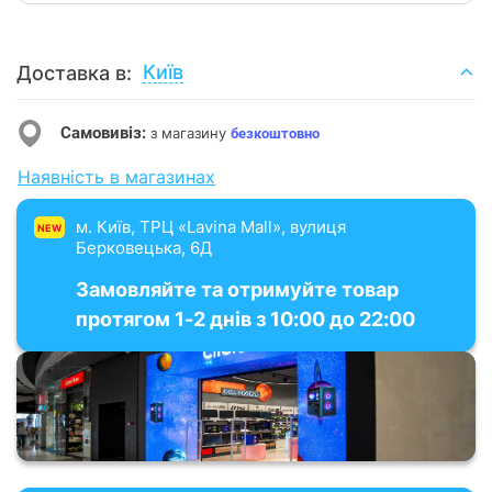
Київ
Доставка в:
Самовивіз:
з магазину
безкоштовно
Наявність в магазинах
м. Київ, ТРЦ «Lavina Mall», вулиця
NEW
Берковецька, 6Д
Замовляйте та отримуйте товар
протягом 1-2 днів з 10:00 до 22:00