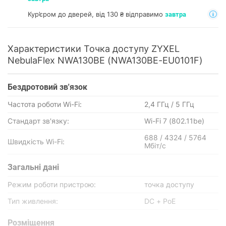
Кур’єром до дверей, від 130 ₴ відправимо
завтра
Характеристики Точка доступу ZYXEL
NebulaFlex NWA130BE (NWA130BE-EU0101F)
Бездротовий зв'язок
Частота роботи Wi-Fi:
2,4 ГГц / 5 ГГц
Стандарт зв'язку:
Wi-Fi 7 (802.11be)
688 / 4324 / 5764
Швидкість Wi-Fi:
Мбіт/с
Загальні дані
Режим роботи пристрою:
точка доступу
Тип живлення:
DC + PoE
Розміщення