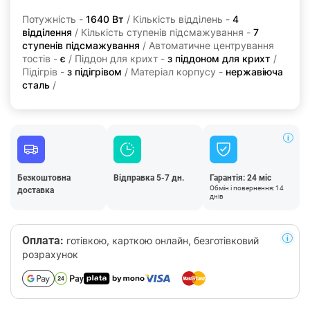
Потужність -
1640 Вт
/ Кількість відділень -
4
відділення
/ Кількість ступенів підсмажування -
7
ступенів підсмажування
/ Автоматичне центрування
тостів -
є
/ Піддон для крихт -
з піддоном для крихт
/
Підігрів -
з підігрівом
/ Матеріал корпусу -
нержавіюча
сталь
/
Безкоштовна
Відправка 5-7 дн.
Гарантія: 24 міс
Обмін і повернення: 14
доставка
днів
Оплата:
готівкою, карткою онлайн, безготівковий
розрахунок