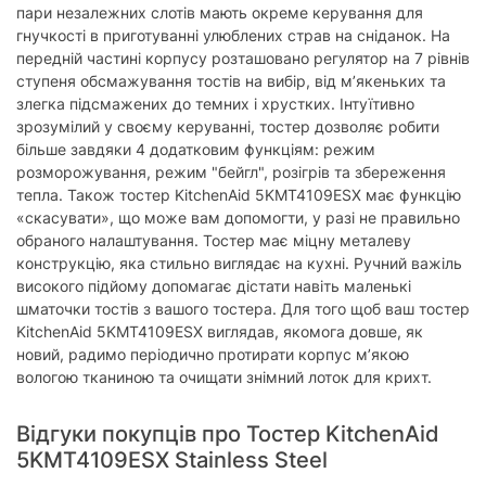
пари незалежних слотів мають окреме керування для
Фізичні характеристики
гнучкості в приготуванні улюблених страв на сніданок. На
Матеріал корпусу:
нержавіюча сталь
передній частині корпусу розташовано регулятор на 7 рівнів
ступеня обсмажування тостів на вибір, від м’якеньких та
Колір корпусу:
нержавіюча сталь
злегка підсмажених до темних і хрустких. Інтуїтивно
зрозумілий у своєму керуванні, тостер дозволяє робити
Характеристики та комплектація товару можуть змінюватися
більше завдяки 4 додатковим функціям: режим
виробником без повідомлення.
розморожування, режим "бейгл", розігрів та збереження
тепла. Також тостер KitchenAid 5KMT4109ESX має функцію
«скасувати», що може вам допомогти, у разі не правильно
обраного налаштування. Тостер має міцну металеву
конструкцію, яка стильно виглядає на кухні. Ручний важіль
високого підйому допомагає дістати навіть маленькі
шматочки тостів з вашого тостера. Для того щоб ваш тостер
KitchenAid 5KMT4109ESX виглядав, якомога довше, як
новий, радимо періодично протирати корпус м’якою
вологою тканиною та очищати знімний лоток для крихт.
Відгуки покупців про Тостер KitchenAid
5KMT4109ESX Stainless Steel