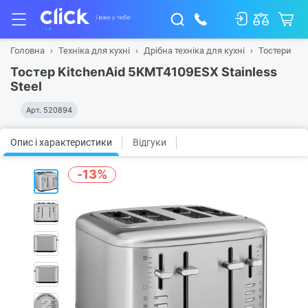
Головна
Техніка для кухні
Дрібна техніка для кухні
Тостери
Тостер KitchenAid 5KMT4109ESX Stainless
Steel
Арт.
520894
Опис і характеристики
Відгуки
-13%