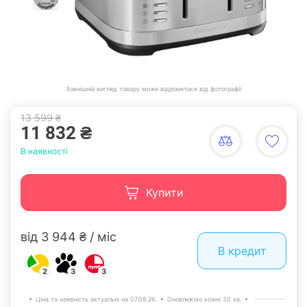
Зовнішній вигляд товару може відрізнятися від фотографії
13 599 ₴
11 832 ₴
В наявності
Купити
від 3 944 ₴ / міс
В кредит
2
3
3
Ціна та наявність актуальні на 07.08.26.
Оновлюємо кожні 30 хв.