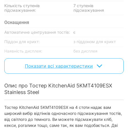
Кількість ступенів
7 ступенів
підсмажування:
підсмажування
Оснащення
Автоматичне центрування тостів:
є
Піддон для крихт:
з піддоном для крихт
Наявність дисплея:
без дисплея
Кнопка скасування роботи:
є
Показати всі характеристики
Автоматичне відключення:
є
Відсік для шнура:
є
Опис про Тостер KitchenAid 5KMT4109ESX
Функції та особливості
Stainless Steel
Підігрів:
з підігрівом
Тостер KitchenAid 5KMT4109ESX на 4 стоти надає вам
Розморожування:
є
широкий вибір відтінків одночасного підсмажування тостів,
від світлого до темного. Ви можете підсмажувати хліб,
Високий підйом тостів:
є
кекси, рогалики тощо, саме так, як вам подобається. Дві