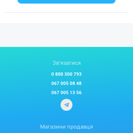
електрозамки та гаражні ворота точно працюють за
заданим вами сценарієм.
Не боїться зловмисників
За будь-якої спроби вивести централь Ajax Hub 2 з ладу ви
отримаєте негайне повідомлення. Пристрій захищений від
фізичного пошкодження та зняття, у цьому випадку
спрацює тампер. А при зникненні зв’язку з хабом ви
дізнаєтеся про це вже за 60 секунд. Навіть при відключенні
електрики охорона працюватиме ще протягом 16 годин
Зв'язатися
завдяки вбудованому резервному акумулятору.
0 800 300 793
067 005 08 48
067 005 13 56
Магазини продавця