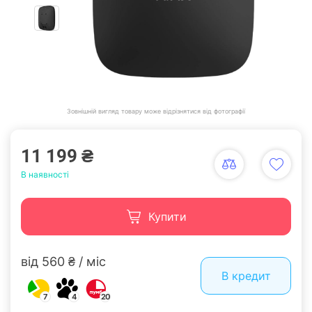
Зовнішній вигляд товару може відрізнятися від фотографії
11 199 ₴
В наявності
Купити
від 560 ₴ / міс
В кредит
7
4
20