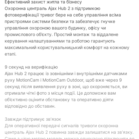
Ефективний захист житла та бізнесу
Охоронна централь Ajax Hub 2 з підтримкою
фотоверифікації тривог бере на себе управління всіма
пристроями системи безпеки та забезпечує гнучке
управління охороною вашого будинку, офісу чи
промислового об’єкту. Простий монтаж та віддалене
керування налаштуваннями та роботою гарантують
максимальний користувальницький комфорт на кожному
етапі.
9 секунд на верифікацію
Ajax Hub 2 працює із зовнішніми і внутрішніми датчиками
руху MotionCam і MotionCam Outdoor, щоб вже через 9
секунд після виявлення руху в зоні, що охороняється, ви
отримали чіткі фото з місця події. Це допоможе вам
об’єктивно оцінити обстановку та оперативно діяти
відповідно до обставин.
Завжди підтримує зв’язок
Для оперативної передачі сигналів тривоги охоронна
централь Ajax Hub 2 повинна завжди залишатися на зв’язку.
Саме з цією метою модель можна одночасно підключити до