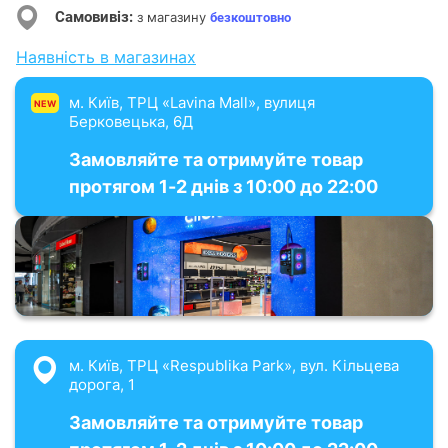
Самовивіз:
з магазину
безкоштовно
Наявність в магазинах
м. Київ, ТРЦ «Lavina Mall», вулиця
NEW
Берковецька, 6Д
Замовляйте та отримуйте товар
протягом 1-2 днів з 10:00 до 22:00
м. Київ, ТРЦ «Respublika Park», вул. Кільцева
дорога, 1
Замовляйте та отримуйте товар