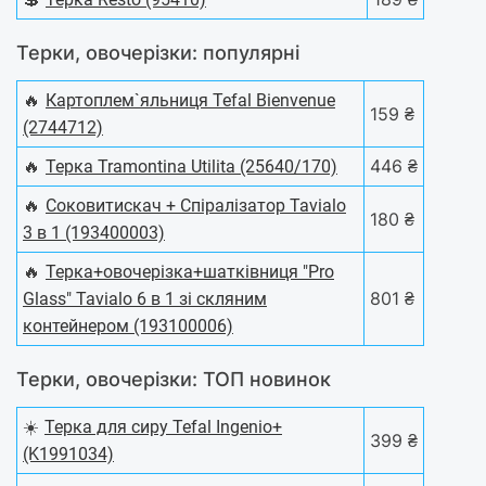
Терки, овочерізки: популярні
🔥
Картоплем`яльниця Tefal Bienvenue
159 ₴
(2744712)
🔥
446 ₴
Терка Tramontina Utilita (25640/170)
🔥
Соковитискач + Спіралізатор Tavialo
180 ₴
3 в 1 (193400003)
🔥
Терка+овочерізка+шатківниця "Pro
801 ₴
Glass" Tavialo 6 в 1 зі скляним
контейнером (193100006)
Терки, овочерізки: ТОП новинок
☀️
Терка для сиру Tefal Ingenio+
399 ₴
(K1991034)