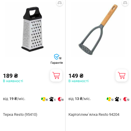
12
Гарантія
189 ₴
149 ₴
В наявності
В наявності
від
/міс.
від
/міс.
19 ₴
13 ₴
10
5
10
12
7
12
Терка Resto (95410)
Картоплем`ялка Resto 94204