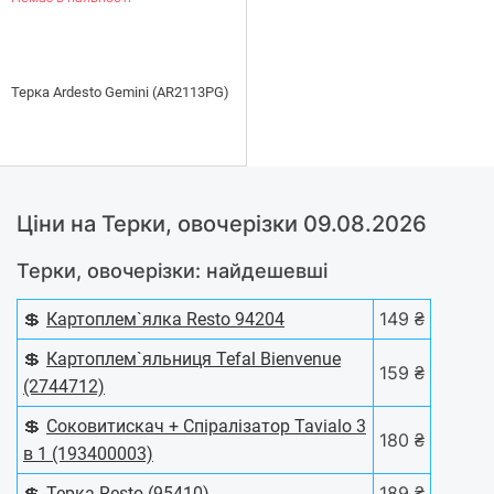
Терка Ardesto Gemini (AR2113PG)
Ціни на Терки, овочерізки 09.08.2026
Терки, овочерізки: найдешевші
💲
149 ₴
Картоплем`ялка Resto 94204
💲
Картоплем`яльниця Tefal Bienvenue
159 ₴
(2744712)
💲
Соковитискач + Спіралізатор Tavialo 3
180 ₴
в 1 (193400003)
💲
189 ₴
Терка Resto (95410)