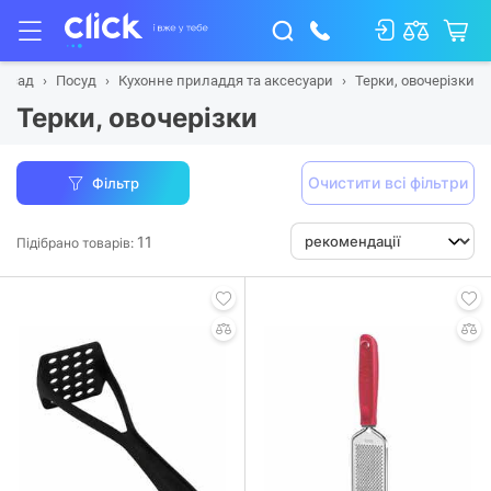
та сад
Посуд
Кухонне приладдя та аксесуари
Терки, овочерізки
Терки, овочерізки
Очистити всі фільтри
Фільтр
11
Підібрано товарів: