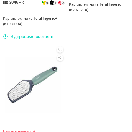
від
/міс.
20 ₴
17
9
10
Картоплем`ялка Tefal Ingenio
(K2071214)
Картоплем`ялка Tefal Ingenio+
(K1980934)
Відправимо сьогодні
Немає в наявності