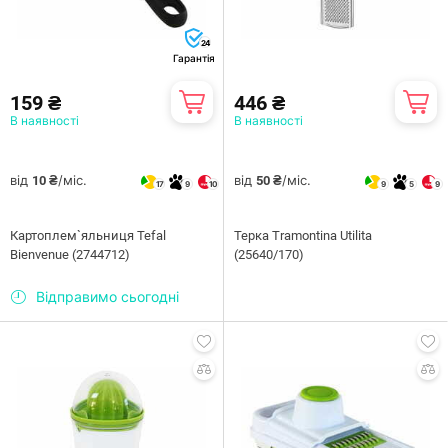
24
Гарантія
159 ₴
446 ₴
В наявності
В наявності
від
/міс.
від
/міс.
10 ₴
50 ₴
17
9
10
9
5
9
Картоплем`яльниця Tefal
Терка Tramontina Utilita
Bienvenue (2744712)
(25640/170)
Відправимо сьогодні