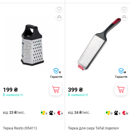
12
24
Гарантія
Гарантія
199 ₴
399 ₴
В наявності
В наявності
від
/міс.
від
/міс.
23 ₴
24 ₴
9
5
9
17
9
10
Терка Resto (95411)
Терка для сиру Tefal Ingenio+