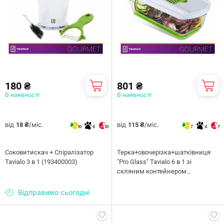
180 ₴
801 ₴
В наявності
В наявності
від
/міс.
від
/міс.
18 ₴
115 ₴
10
6
10
7
4
7
Соковитискач + Спіралізатор
Терка+овочерізка+шатківниця
Tavialo 3 в 1 (193400003)
"Pro Glass" Tavialo 6 в 1 зі
скляним контейнером
(193100006)
Відправимо сьогодні