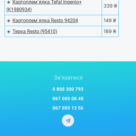
☀️
Картоплем`ялка Tefal Ingenio+
339 ₴
(K1980934)
☀️
149 ₴
Картоплем`ялка Resto 94204
☀️
189 ₴
Терка Resto (95410)
Зв'язатися
0 800 300 793
067 005 08 48
067 005 13 56