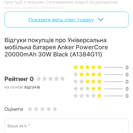
пристрої з низьким споживанням енергії за допомогою
режиму крапельної зарядки.
Показати весь опис товару
Екологічний дизайн: Використовуйте до 80% перероблених
ПЛР-матеріалів та паперову упаковку для зменшення
кількості пластикових відходів.
Відгуки покупців про Універсальна
мобільна батарея Anker PowerCore
20000mAh 30W Black (A1384G11)
0
0
Рейтинг 0
0
на основі
відгуків
0
0
Оцінити
Ваше ім’я
*