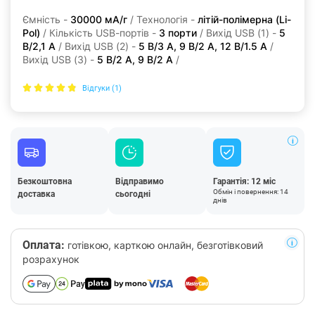
Ємність -
30000 мА/г
/ Технологія -
літій-полімерна (Li-
Pol)
/ Кількість USB-портів -
3 порти
/ Вихід USB (1) -
5
В/2,1 А
/ Вихід USB (2) -
5 В/3 А, 9 В/2 А, 12 В/1.5 А
/
Вихід USB (3) -
5 В/2 А, 9 В/2 А
/
Відгуки (1)
Безкоштовна
Відправимо
Гарантія: 12 міс
Обмін і повернення: 14
доставка
сьогодні
днів
Оплата:
готівкою, карткою онлайн, безготівковий
розрахунок