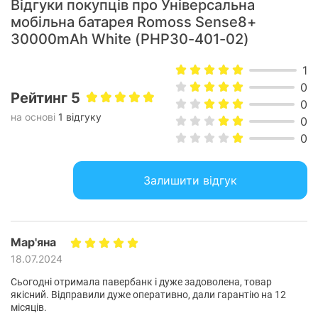
Відгуки покупців про Універсальна
заряджання смартфонів починаючи з iPhone 8 і закінчуючи
пізнішими моделями. Слід врахувати, що при одночасному
мобільна батарея Romoss Sense8+
зарядженні кількох пристроїв технологія швидкого
30000mAh White (PHP30-401-02)
заряджання не працює, і підзарядка відбувається зі
звичайною швидкістю.
1
0
Безпека на всіх рівнях
Рейтинг 5
0
10-рівневий інтелектуальний захист захищає від
на основі
1 відгуку
0
перевантаження по силі струму, перезаряду, перегріву,
перевантаження, різних перенапруг, коротких замикань та
0
ін. Таким чином, Romoss 30000mah Sense8+ гарантує вам
не тільки швидке, але й безпечне поповнення заряду.
Залишити відгук
Мар'яна
18.07.2024
Сьогодні отримала павербанк і дуже задоволена, товар
якісний. Відправили дуже оперативно, дали гарантію на 12
місяців.