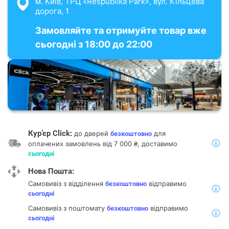
м. Київ, ТРЦ «Respublika Park», вул. Кільцева
дорога, 1
Замовляйте та отримуйте товар вже
сьогодні з 18:00 до 22:00
Кур’єр Click:
до дверей
для
безкоштовно
оплачених замовлень від 7 000 ₴, доставимо
сьогодні
Нова Пошта:
Самовивіз з відділення
відправимо
безкоштовно
сьогодні
Самовивіз з поштомату
відправимо
безкоштовно
сьогодні