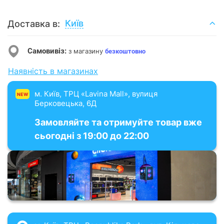
Київ
Доставка в:
Самовивіз:
з магазину
безкоштовно
Наявність в магазинах
м. Київ, ТРЦ «Lavina Mall», вулиця
NEW
Берковецька, 6Д
Замовляйте та отримуйте товар вже
сьогодні з 19:00 до 22:00