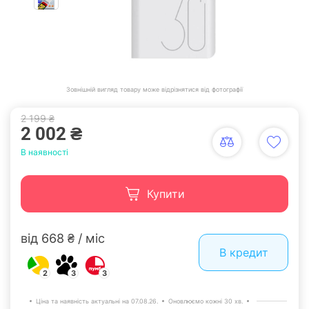
Зовнішній вигляд товару може відрізнятися від фотографії
2 199 ₴
2 002 ₴
В наявності
Купити
від 668 ₴ / міс
В кредит
2
3
3
Ціна та наявність актуальні на 07.08.26.
Оновлюємо кожні 30 хв.