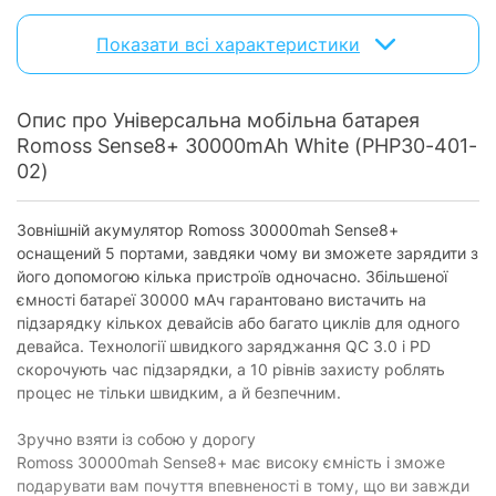
Вихід USB (1):
5 В/2,1 А
Показати всі характеристики
Вихід USB (2):
5 В/3 А, 9 В/2 А, 12 В/1.5 А
Вихід USB (3):
5 В/2 А, 9 В/2 А
Опис про Універсальна мобільна батарея
Живлення
Romoss Sense8+ 30000mAh White (PHP30-401-
02)
Живлення (зарядка) від:
USB
Додатково
Зовнішній акумулятор Romoss 30000mah Sense8+
оснащений 5 портами, завдяки чому ви зможете зарядити з
Індикація:
є
його допомогою кілька пристроїв одночасно. Збільшеної
Швидка зарядка:
зі швидкою зарядкою
ємності батареї 30000 мАч гарантовано вистачить на
підзарядку кількох девайсів або багато циклів для одного
Фізичні характеристики
девайса. Технології швидкого заряджання QC 3.0 і PD
скорочують час підзарядки, а 10 рівнів захисту роблять
Матеріал:
пластик
процес не тільки швидким, а й безпечним.
Колір:
білий
Зручно взяти із собою у дорогу
Габарити:
168 x 80 x 32.8 мм
Romoss 30000mah Sense8+ має високу ємність і зможе
подарувати вам почуття впевненості в тому, що ви завжди
Вага:
671 г