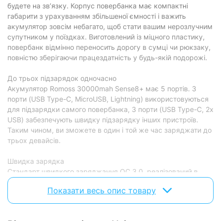
будете на зв’язку. Корпус повербанка має компактні
габарити з урахуванням збільшеної ємності і важить
Характеристики та комплектація товару можуть змінюватися
акумулятор зовсім небагато, щоб стати вашим нерозлучним
виробником без повідомлення.
супутником у поїздках. Виготовлений із міцного пластику,
повербанк відмінно переносить дорогу в сумці чи рюкзаку,
повністю зберігаючи працездатність у будь-якій подорожі.
До трьох підзарядок одночасно
Акумулятор Romoss 30000mah Sense8+ має 5 портів. 3
порти (USB Type-C, MicroUSB, Lightning) використовуються
для підзарядки самого повербанка, 3 порти (USB Type-C, 2х
USB) забезпечують швидку підзарядку інших пристроїв.
Таким чином, ви зможете в один і той же час заряджати до
трьох девайсів.
Швидка зарядка
Стандарт швидкого заряджання QC 3.0, реалізований в
акумуляторі, заряджає до 4 разів швидше в порівнянні зі
Показати весь опис товару
звичайною зарядкою і на 12% швидше за стандарт QC 2.0.
Технологія Power Delivery, яку також підтримує Romoss
30000mah Sense8+, рекомендована Apple для швидкого