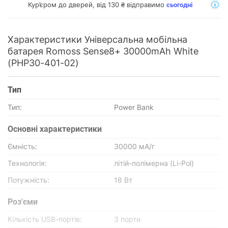
Кур’єром до дверей, від 130 ₴ відправимо
сьогодні
Характеристики Універсальна мобільна
батарея Romoss Sense8+ 30000mAh White
(PHP30-401-02)
Тип
Тип:
Power Bank
Основнi характеристики
Ємність:
30000 мА/г
Технологія:
літій-полімерна (Li-Pol)
Потужність:
18 Вт
Роз'єми
Кількість USB-портів:
3 порти