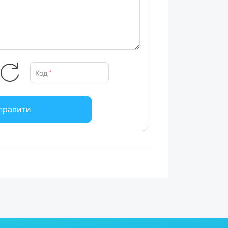
Код
*
правити