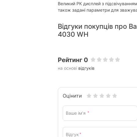
Великий РК дисплей з підсвічуванням
Обнулення тари:
з 
також задані параметри для зважув
Вимірювання об'єму рідини:
є
Відгуки покупців про В
Вибір одиниць вимірювання :
є
4030 WH
Послідовне зважування:
є
Оснащення
Рейтинг 0
Дисплей:
є
на основі
відгуків
Годинник:
від
Фізичні характеристики
Матеріал платформи / чаші:
ме
Оцінити
Колір:
біл
Ваше ім’я
*
Матеріал корпусу:
пл
Характеристики та комплектація то
повідомлення.
Відгук
*