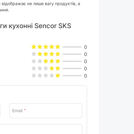
 відображає не лише вагу продуктів, а
обнуленням тари
ання.
аги кухонні Sencor SKS
0
0
0
0
сутній
0
тал
ий
Email
*
астик
вару можуть змінюватися виробником без