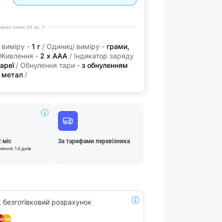
юємо кожні 30 хв.
 виміру -
1 г
/ Одиниці виміру -
грами,
 Живлення -
2 х ААА
/ Індикатор заряду
ареї
/ Обнулення тари -
з обнуленням
-
метал
/
2 міс
За тарифами перевізника
нення: 14 днів
, безготівковий розрахунок