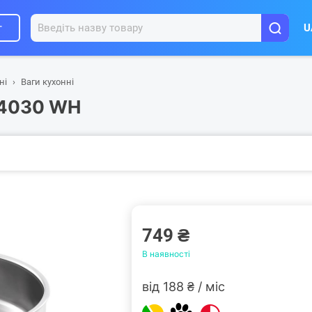
г
U
ні
Ваги кухонні
S 4030 WH
749 ₴
В наявності
від 188 ₴ / міс