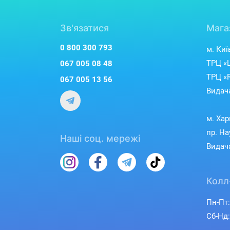
Зв'язатися
Мага
0 800 300 793
м. Киї
ТРЦ «L
067 005 08 48
ТРЦ «R
067 005 13 56
Видача
м. Хар
пр. На
Наші соц. мережі
Видача
Колл
Пн-Пт:
Сб-Нд: