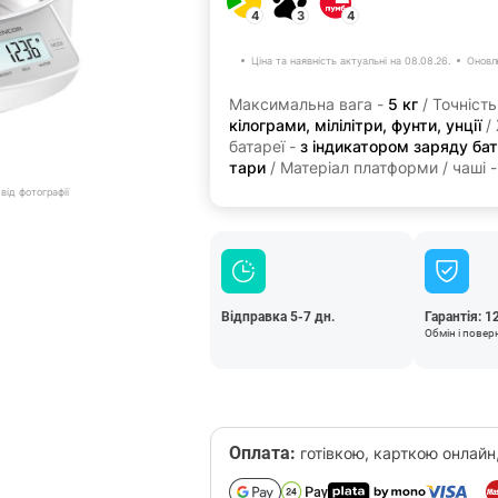
4
3
4
Ціна та наявність актуальні на 08.08.26.
Оновл
Максимальна вага -
5 кг
/ Точність
кілограми, мілілітри, фунти, унції
/
батареї -
з індикатором заряду бат
тари
/ Матеріал платформи / чаші 
від фотографії
Відправка 5-7 дн.
Гарантія: 1
Обмін і повер
Оплата:
готівкою, карткою онлайн