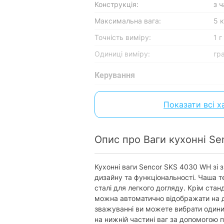
Конструкція:
з 
Максимальна вага:
5 к
Точність виміру:
1 г
Одиниці виміру:
гра
Керування
Управління:
се
Показати всі 
Живлення
Живлення:
2 
Опис про Ваги кухонні S
Батарейки у комплекті:
є
Індикатор заряду батареї:
з 
Кухонні ваги Sencor SKS 4030 WH зі
дизайну та функціональності. Чаша т
Функції та особливості
сталі для легкого догляду. Крім ста
можна автоматично відображати на д
Автовідключення:
є
зважуванні ви можете вибрати одиниц
Пам'ять:
ві
на нижній частині ваг за допомогою