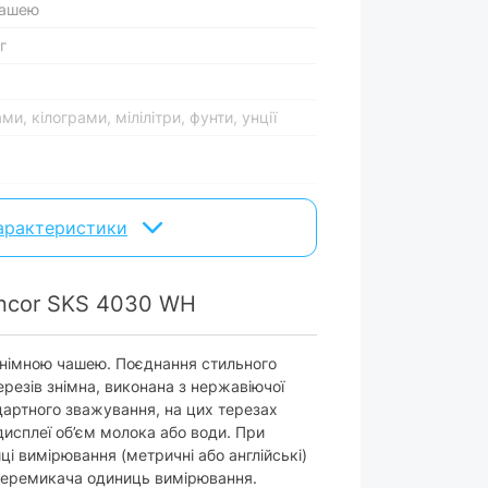
чашею
г
ми, кілограми, мілілітри, фунти, унції
нсорне
характеристики
х ААА
encor SKS 4030 WH
індикатором заряду батареї
 знімною чашею. Поєднання стильного
ерезів знімна, виконана з нержавіючої
ндартного зважування, на цих терезах
исплеї об’єм молока або води. При
і вимірювання (метричні або англійські)
дсутня
 перемикача одиниць вимірювання.