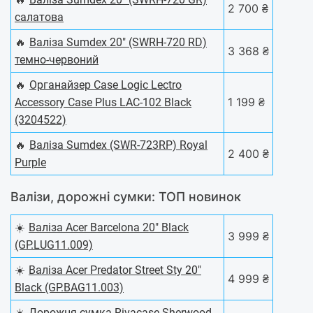
2 700 ₴
салатова
🔥
Валіза Sumdex 20" (SWRH-720 RD)
3 368 ₴
темно-червоний
🔥
Органайзер Case Logic Lectro
1 199 ₴
Accessory Case Plus LAC-102 Black
(3204522)
🔥
Валіза Sumdex (SWR-723RP) Royal
2 400 ₴
Purple
Валізи, дорожні сумки: ТОП новинок
☀️
Валіза Acer Barcelona 20" Black
3 999 ₴
(GP.LUG11.009)
☀️
Валіза Acer Predator Street Sty 20"
4 999 ₴
Black (GP.BAG11.003)
☀️
Дорожня сумка Rivacase Sherwood