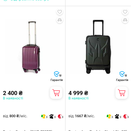
12
12
Гарантія
Гарантія
2 400 ₴
4 999 ₴
В наявності
В наявності
від
/міс.
від
/міс.
800 ₴
1667 ₴
3
3
3
3
3
3