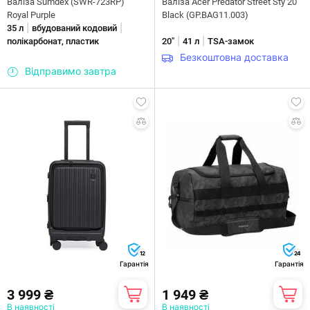
Валіза Sumdex (SWR-723RP)
Валіза Acer Predator Street Sty 20"
Royal Purple
Black (GP.BAG11.003)
|
|
35 л
вбудований кодовий
|
|
полікарбонат, пластик
20"
41 л
TSA-замок
Безкоштовна доставка
Відправимо завтра
12
24
Гарантія
Гарантія
3 999 ₴
1 949 ₴
В наявності
В наявності