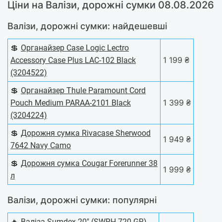
Ціни на Валізи, дорожні сумки 08.08.2026
Валізи, дорожні сумки: найдешевші
💲
Органайзер Case Logic Lectro
1 199 ₴
Accessory Case Plus LAC-102 Black
(3204522)
💲
Органайзер Thule Paramount Cord
1 399 ₴
Pouch Medium PARAA-2101 Black
(3204224)
💲
Дорожня сумка Rivacase Sherwood
1 949 ₴
7642 Navy Camo
💲
Дорожня сумка Cougar Forerunner 38
1 999 ₴
л
Валізи, дорожні сумки: популярні
🔥
Валіза Sumdex 20" (SWRH-720 GR)