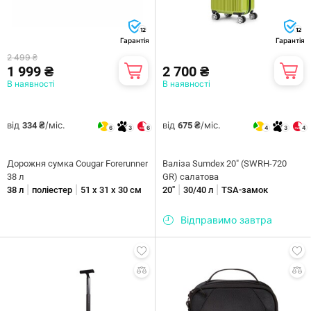
12
12
Гарантія
Гарантія
2 499 ₴
1 999 ₴
2 700 ₴
В наявності
В наявності
від
/міс.
від
/міс.
334 ₴
675 ₴
6
3
6
4
3
4
Дорожня сумка Cougar Forerunner
Валіза Sumdex 20" (SWRH-720
38 л
GR) салатова
|
|
|
|
38 л
поліестер
51 х 31 х 30 см
20"
30/40 л
TSA-замок
Відправимо завтра