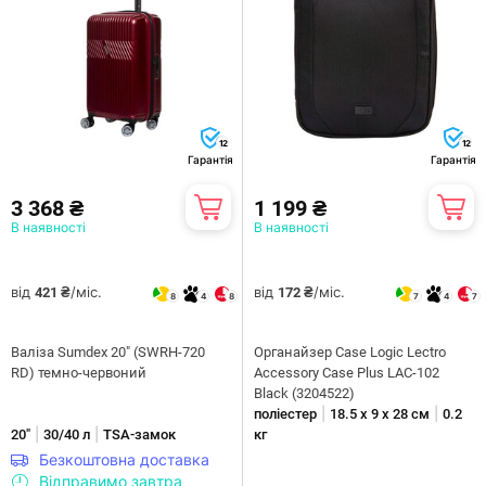
12
12
Гарантія
Гарантія
3 368 ₴
1 199 ₴
В наявності
В наявності
від
/міс.
від
/міс.
421 ₴
172 ₴
8
4
8
7
4
7
Валіза Sumdex 20" (SWRH-720
Органайзер Case Logic Lectro
RD) темно-червоний
Accessory Case Plus LAC-102
Black (3204522)
|
|
поліестер
18.5 х 9 х 28 см
0.2
|
|
20"
30/40 л
TSA-замок
кг
Безкоштовна доставка
Відправимо завтра