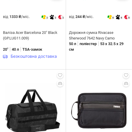
від
/міс.
від
/міс.
1333 ₴
244 ₴
3
3
3
8
4
8
Валіза Acer Barcelona 20" Black
Дорожня сумка Rivacase
(GP.LUG11.009)
Sherwood 7642 Navy Camo
|
|
50 л
поліестер
53 х 32.5 х 29
|
|
20"
40 л
TSA-замок
см
Безкоштовна доставка