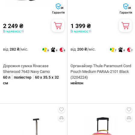
24
24
Гарантія
Гарантія
2 249 ₴
1 399 ₴
В наявності
В наявності
від
/міс.
від
/міс.
282 ₴
200 ₴
8
4
8
7
4
7
Дорожня сумка Rivacase
Органайзер Thule Paramount Cord
Sherwood 7643 Navy Camo
Pouch Medium PARAA-2101 Black
|
|
60 л
поліестер
60 х 35.5 х 32
(3204224)
см
нейлон