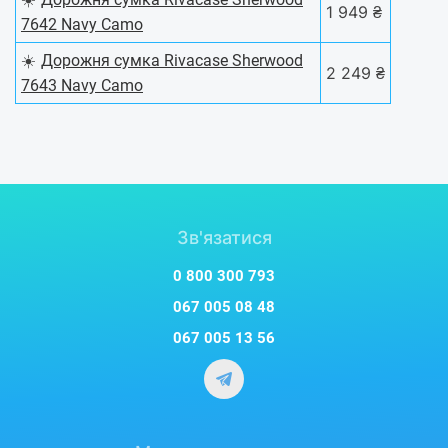
1 949 ₴
7642 Navy Camo
☀️
Дорожня сумка Rivacase Sherwood
2 249 ₴
7643 Navy Camo
Зв'язатися
0 800 300 793
067 005 08 48
067 005 13 56