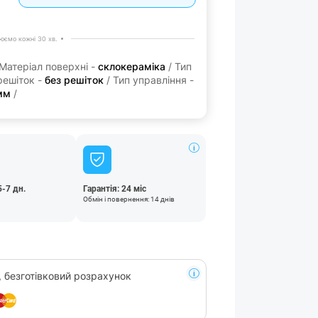
юємо кожні 30 хв.
Матеріал поверхні -
склокераміка
/ Тип
решіток -
без решіток
/ Тип управління -
мм
/
5-7 дн.
Гарантія: 24 міс
Обмін і повернення: 14 днів
, безготівковий розрахунок