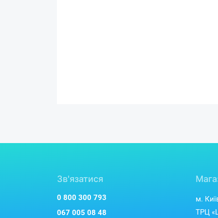
Зв'язатися
Мага
0 800 300 793
м. Киї
ТРЦ «L
067 005 08 48