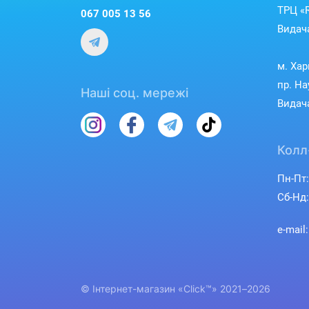
ТРЦ «R
067 005 13 56
Видача
м. Хар
пр. На
Наші соц. мережі
Видача
Колл
Пн-Пт:
Сб-Нд:
e-mail
© Інтернет-магазин «Click™» 2021–2026