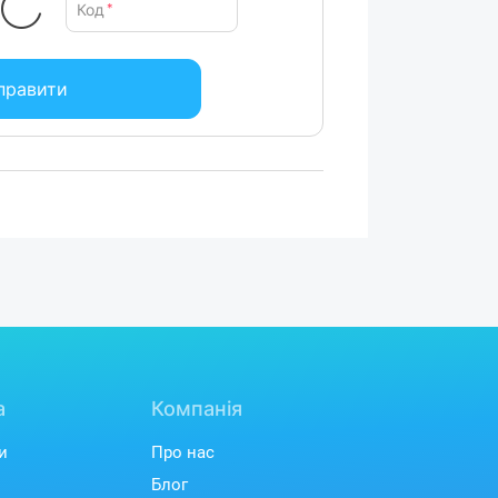
Код
*
правити
а
Компанія
и
Про нас
Блог