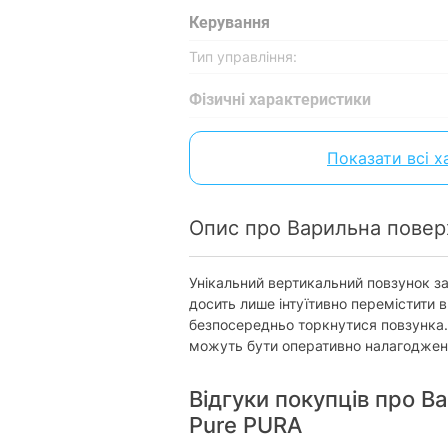
Керування
Тип управління:
Фізичні характеристики
Розмір:
Показати всі 
Колір:
Характеристики та комплектація то
Опис про Варильна повер
повідомлення.
Унікальний вертикальний повзунок з
досить лише інтуїтивно перемістити 
безпосередньо торкнутися повзунка. 
можуть бути оперативно налагоджен
Відгуки покупців про В
Pure PURA