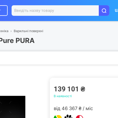
г
U
хніка
Варильні поверхні
 Pure PURA
139 101 ₴
В наявності
від 46 367 ₴ / міс