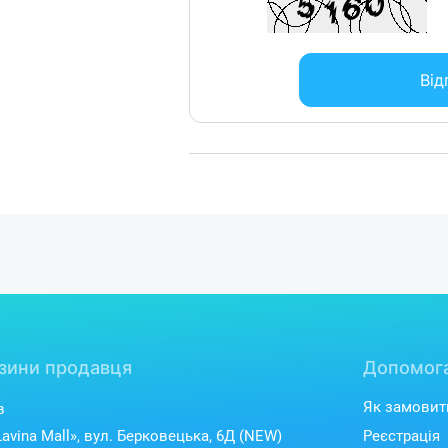
Від
зини продавця
Допомог
Як замовит
в
avina Mall», вул. Берковецька, 6Д (NEW)
Реєстрація