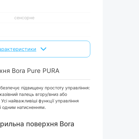
сенсорне
760х199х515 мм
характеристики
чорний
вару можуть змінюватися виробником без
хня Bora Pure PURA
абезпечує підвищену простоту управління:
вказівний палець вгору/вниз або
Усі найважливіші функції управління
і одним натисненням.
арильна поверхня Bora