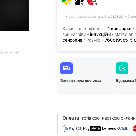
2
3
3
Ціна та наявність актуальні на 08.08.26.
Оновл
Кількість конфорок -
4 конфорки
/ 
зон нагріву -
індукційні
/ Матеріал 
сенсорне
/ Розмір -
760х199х515 
від фотографії
Безкоштовна доставка
Відправка 
Оплата:
готівкою, карткою онлайн