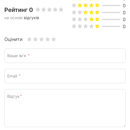
0
Розмір вбудовування:
560х480 мм
Рейтинг 0
0
Колір:
чорний
на основі
відгуків
0
0
Характеристики та комплектація товару можуть змінюватися
виробником без повідомлення.
Оцінити
Ваше ім’я
*
Email
*
Відгук
*