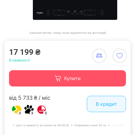
Зовнішній вигляд товару може відрізнятися від фотографії
17 199 ₴
В наявності
Купити
від 5 733 ₴ / міс
В кредит
3
3
3
Ціна та наявність актуальні на 08.08.26.
Оновлюємо кожні 30 хв.