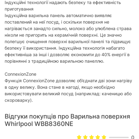
Індукційні технології надають безпеку та ефективність
Індикатор залишкового тепла:
є
приготування
Індукційна варильна панель автоматично виявляє
Індикатор увімкнення:
є
поставлений на неї посуд, і оскільки поверхня не
нагрівається занадто сильно, молоко або улюблена страва
Конфорки
ніколи не пригорить на керамічній поверхні. Це значно
Потужність конфорки 1:
1200 - 1600 Вт
полегшує очищення поверхні варильної панелі та підвищує
безпеку її використання. Індукційна технологія набагато
Діаметр конфорки 1:
145 мм
ефективніша за інші і дозволяє економити до 40% енергії в
порівнянні з традиційною варильною панеллю.
Потужність конфорки 2:
1800 - 2100 Вт
Діаметр конфорки 2:
180 мм
ConnexionZone
Функція ConnexionZone дозволяє об’єднати дві зони нагріву
Потужність конфорки 3:
1800 - 2100 Вт
в одну велику. Вона стане в нагоді, якщо необхідно
Діаметр конфорки 3:
180 мм
використовувати великий посуд (наприклад: каченицю або
скороварку).
Потужність конфорки 4:
2100 - 3000 Вт
Діаметр конфорки 4:
210 мм
Відгуки покупців про Варильна поверхня
Whirlpool WBB8360NE
Фізичні характеристики
Розмір:
590х50х510 мм
0