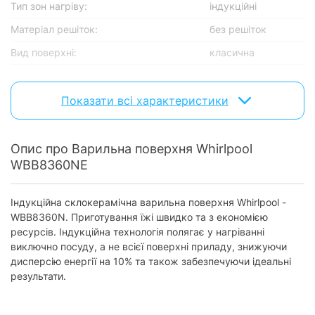
Тип зон нагріву:
індукційні
Матеріал решіток:
без решіток
Вид поверхні:
класична
Керування
Показати всі характеристики
Тип управління:
сенсорне
Розташування панелі керування:
фронтальне
Опис про Варильна поверхня Whirlpool
Особливості
WBB8360NE
Зона розширення:
є
Індукційна склокерамічна варильна поверхня Whirlpool -
Розпізнавання посуду:
є
WBB8360N. Приготування їжі швидко та з економією
Таймер:
з таймером
ресурсів. Індукційна технологія полягає у нагріванні
виключно посуду, а не всієї поверхні приладу, знижуючи
Функція PowerBoost:
є
дисперсію енергії на 10% та також забезпечуючи ідеальні
результати.
Безпека
Блокировка от детей:
є