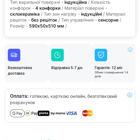
Тип варильної поверхні -
індукційна
/ Кількість
конфорок -
4 конфорки
/ Матеріал поверхні -
склокераміка
/ Тип зон нагріву -
індукційні
/ Матеріал
решіток -
без решіток
/ Тип управління -
сенсорне
/
Розмір -
590х50х510 мм
/
Безкоштовна
Відправка 5-7 дн.
Гарантія: 12 міс
Обмін і повернення: 14
доставка
днів
Оплата:
готівкою, карткою онлайн, безготівковий
розрахунок