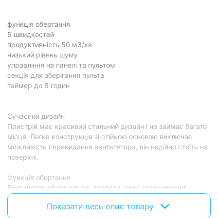
функція обертання
5 швидкостей
продуктивність 50 м3/хв
низький рівень шуму
управління на панелі та пультом
секція для зберігання пульта
таймер до 8 годин
Сучасний дизайн
Пристрій має красивий стильний дизайн і не займає багато
місця. Легка конструкція зі стійкою основою виключає
можливість перекидання вентилятора, він надійно стоїть на
поверхні.
Функція обертання
Вентилятор обертається, завдяки чому створюваний
повітряний потік досягає всіх куточків кімнати. Відчутна
Показати весь опис товару
продуктивність 50 м3/хв дає можливість швидкого