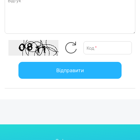
Відгук
*
використовуються лише в комп’ютерних радіаторах, тому
забезпечує тиху роботу до 52 дБ. Він автоматично припиняє
роботу після вибраного періоду від 1 до 8 годин, тому ви
можете налаштувати тривалість охолодження відповідно до
свого режиму сну, роботи та відпочинку.
Код
*
Відправити