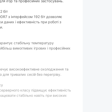
для ігор та професійних застосувань.
2 біт
DDR7 з інтерфейсом 192 біт дозволяє
и даних і ефективність при роботі з
и.
рантує стабільну температуру
найбільш вимогливих ігрових і професійних
печує високоефективне охолодження та
 для тривалих сесій без перегріву.
су
серверного класу підвищує ефективність
рацювати стабільно навіть при високих