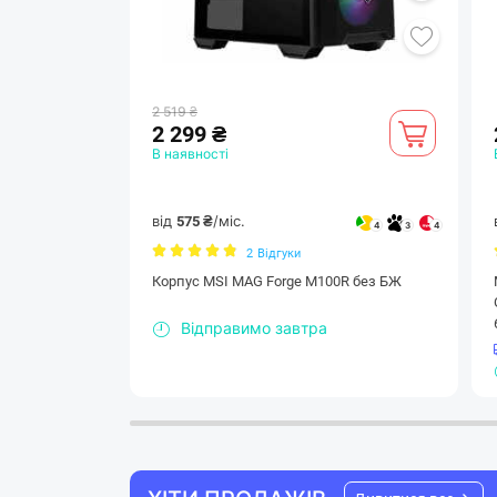
2 519 ₴
2 299 ₴
В наявності
від
/міс.
575 ₴
4
3
4
2
Відгуки
Корпус MSI MAG Forge M100R без БЖ
Відправимо завтра