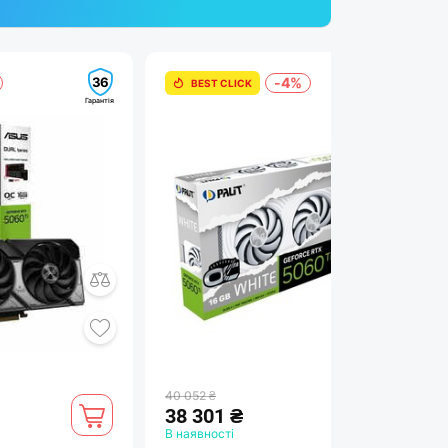
36
24
-4%
BEST CLICK
Гарантія
Гарантія
40 052 ₴
38 301 ₴
В наявності