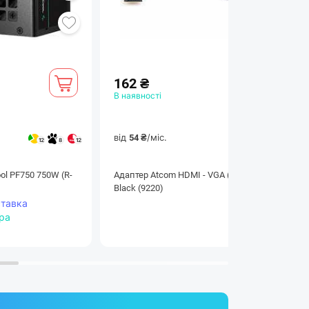
йним контентом, рендерингом відео та
162 ₴
В наявності
від
/міс.
54 ₴
12
8
12
3
3
3
l PF750 750W (R-
Адаптер Atcom HDMI - VGA (M/F), 0.1 м,
Black (9220)
ставка
тра