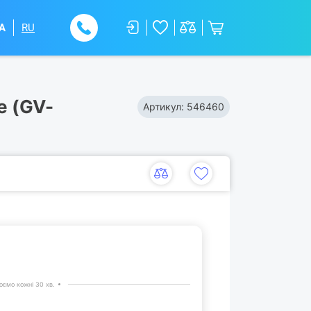
A
RU
e (GV-
Артикул:
546460
ємо кожні 30 хв.