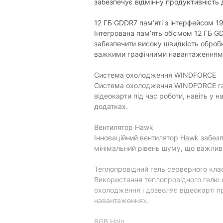
забезпечує відмінну продуктивність 
12 ГБ GDDR7 пам’яті з інтерфейсом 19
Інтегрована пам’ять об’ємом 12 ГБ G
забезпечити високу швидкість обробк
важкими графічними навантаженням
Система охолодження WINDFORCE
Система охолодження WINDFORCE га
відеокарти під час роботи, навіть у 
додатках.
Вентилятор Hawk
Інноваційний вентилятор Hawk забез
мінімальний рівень шуму, що важливо
Теплопровідний гель серверного кла
Використання теплопровідного гелю 
охолодження і дозволяє відеокарті п
навантаженнях.
RGB Halo