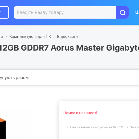
г
U
ти
Комплектуючі для ПК
Відеокарти
12GB GDDR7 Aorus Master Gigabyt
упують разом
Немає в наявності
Ціна та наявність актуальні на 07.08.26.
Оновлю