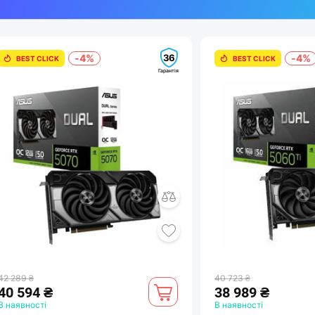
36
-4%
-4%
BEST CLICK
BEST CLICK
Гарантія
42 289 ₴
40 723 ₴
40 594 ₴
38 989 ₴
В наявності
В наявності