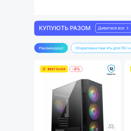
КУПУЮТЬ РАЗОМ
Дивитися все
Рекомендації
Оперативна пам`ять для ПК і н
12
-9%
BEST CLICK
Гарантія