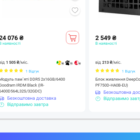
надійність під час роботи з професі
складними графічними проєктами.
24 076 ₴
2 549 ₴
В наявності
В наявності
від
/міс.
від
/міс.
1 505 ₴
213 ₴
16
15
16
1
Відгук
1
Відгук
Модуль пам`ятi DDR5 2x16GB/6400
Блок живлення DeepCoo
Goodram IRDM Black (IR-
PF750D-HA0B-EU)
6400D564L32S/32GDC)
Безкоштовна до
Безкоштовна доставка
Відправимо зав
Відправимо завтра