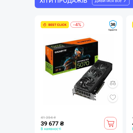
ХІТИ ПРОДАЖІВ
Дивитися все
36
-4%
BEST CLICK
Гарантія
41 394 ₴
39 677 ₴
В наявності