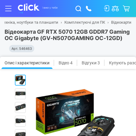
 техніка, ноутбуки та планшети
Комплектуючі для ПК
Відеокарти
Відеокарта GF RTX 5070 12GB GDDR7 Gaming
OC Gigabyte (GV-N5070GAMING OC-12GD)
Арт.
546463
Опис і характеристики
Відео 4
Відгуки 3
Купують раз