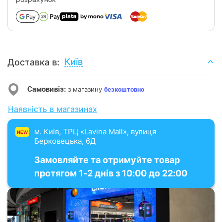
Київ
Доставка в:
Самовивіз:
з магазину
безкоштовно
Наявність в магазинах
м. Київ, ТРЦ «Lavina Mall», вулиця
NEW
Берковецька, 6Д
Замовляйте та отримуйте товар
протягом 1-2 днів з 10:00 до 22:00