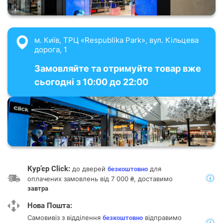
м. Київ, ТРЦ «Respublika Park», вул. Кільцева
дорога, 1
Замовляйте та отримуйте товар вже
сьогодні з 10:00 до 22:00
Кур’єр Click:
до дверей
для
безкоштовно
оплачених замовлень від 7 000 ₴, доставимо
завтра
Нова Пошта:
Самовивіз з відділення
відправимо
безкоштовно