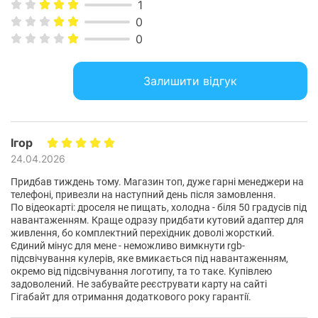
1
Вони дозволяють швидше працювати з генерацією
0
зображень, редагуванням фото та відео, локальними AI-
0
моделями та сучасними творчими інструментами. Також
підтримуються технології покращення відео та голосу,
включаючи функції для стрімінгу, онлайн-спілкування та
Залишити відгук
створення контенту.
NVIDIA Studio – Платформа для творчості та професійної
роботи
Ігор
Платформа NVIDIA Studio створена для дизайнерів,
художників, відеомонтажерів, стрімерів і 3D-розробників.
24.04.2026
Оптимізація популярних професійних програм, включаючи
Придбав тиждень тому. Магазин топ, дуже гарні менеджери на
Adobe Creative Cloud, Blender, DaVinci Resolve та Unreal
телефоні, привезли на наступний день після замовлення.
Engine, допомагає прискорити робочі процеси та підвищити
По відеокарті: дроселя не пищать, холодна - біля 50 градусів під
стабільність роботи системи. Спеціальні драйвери NVIDIA
навантаженням. Краще одразу придбати кутовий адаптер для
Studio забезпечують надійність під час роботи з
живлення, бо комплектний перехідник доволі жорсткий.
Єдиний мінус для мене - неможливо вимкнути rgb-
професійним контентом, рендерингом відео та складними
підсвічування кулерів, яке вмикається під навантаженням,
графічними проєктами.
окремо від підсвічування логотипу, та то таке. Купівлею
задоволений. Не забувайте реєструвати карту на сайті
Гігабайт для отримання додаткового року гарантії.