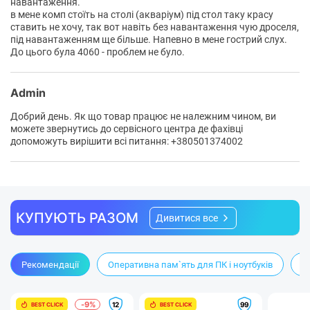
навантаження.
в мене комп стоїть на столі (акваріум) під стол таку красу
ставить не хочу, так вот навіть без навантаження чую дроселя,
під навантаженням ще більше. Напевно в мене гострий слух.
До цього була 4060 - проблем не було.
Admin
Добрий день. Як що товар працює не належним чином, ви
можете звернутись до сервісного центра де фахівці
допоможуть вирішити всі питання: +380501374002
КУПУЮТЬ РАЗОМ
Дивитися все
Рекомендації
Оперативна пам`ять для ПК і ноутбуків
М
-9%
12
99
BEST CLICK
BEST CLICK