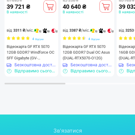
41 440 ₴
42 336 ₴
40 768 ₴
39 721 ₴
40 640 ₴
39 03
В наявності
В наявності
В наявно
від
/міс.
від
/міс.
від
3311 ₴
3387 ₴
3253
12
10
12
12
10
12
4
4
Відгуки
Відгуки
Відеокарта GF RTX 5070
Відеокарта GF RTX 5070
Відеокар
12GB GDDR7 Windforce OC
12GB GDDR7 Dual OC Asus
16GB GD
SFF Gigabyte (GV-
(DUAL-RTX5070-O12G)
(DUAL-R
N5070WF3OC-12GD)
Безкоштовна доставка
Безкоштовна доставка
Відправимо сьогодні
Відправимо сьогодні
Зв'язатися