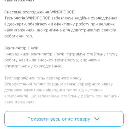
Інтерфейс підключення:
PCI-Express 5.0
Додаткове живлення:
1х16-pin
Система охолодження WINDFORCE
Технологія WINDFORCE забезпечує надійне охолодження
Рекомендована потужність блоку
750 Вт
відеокарти, зберігаючи її ефективну роботу при великих
живлення:
навантаженнях, що критично для довготривалих сеансів
Кількість підтримуємих моніторів:
4
роботи чи ігор.
Кількість вентиляторів:
3
Вентилятор Hawk
Виробник графічного процесора:
NVIDIA
Інноваційний вентилятор Hawk підтримує стабільну і тиху
роботу навіть за високих температур, сприяючи
Наявність розгону (ОС):
з розгоном
оптимальному охолодженню.
Технології
Теплопровідний гель серверного класу
Використання теплопровідного гелю серверного класу
DLSS 4.х, Ray Tracing,
Технології GPU:
Blackwell
дозволяє ефективно відводити тепло від чутливих
компонентів, що забезпечує стабільну роботу при великих
Підтримка NVIDIA SLI:
є
навантаженнях.
Підтримувані 3D API (DirectX,
DirectX, OpenGL
OpenGL):
RGB Halo
Показати весь опис товару
Стильне RGB Halo підсвічування дозволяє створити
Особливості
індивідуальний вигляд вашого ПК, додаючи йому