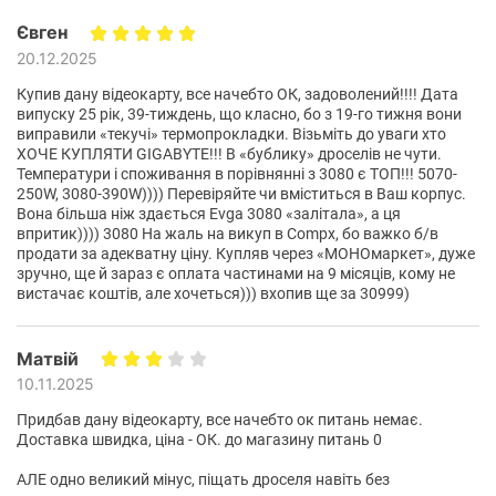
Євген
20.12.2025
Купив дану відеокарту, все начебто ОК, задоволений!!!! Дата
випуску 25 рік, 39-тиждень, що класно, бо з 19-го тижня вони
виправили «текучі» термопрокладки. Візьміть до уваги хто
ХОЧЕ КУПЛЯТИ GIGABYTE!!! В «бублику» дроселів не чути.
Температури і споживання в порівнянні з 3080 є ТОП!!! 5070-
250W, 3080-390W)))) Перевіряйте чи вміститься в Ваш корпус.
Вона більша ніж здається Evga 3080 «залітала», а ця
впритик)))) 3080 На жаль на викуп в Compx, бо важко б/в
продати за адекватну ціну. Купляв через «МОНОмаркет», дуже
зручно, ще й зараз є оплата частинами на 9 місяців, кому не
вистачає коштів, але хочеться))) вхопив ще за 30999)
Матвій
10.11.2025
Придбав дану відеокарту, все начебто ок питань немає.
Доставка швидка, ціна - ОК. до магазину питань 0
АЛЕ одно великий мінус, піщать дроселя навіть без