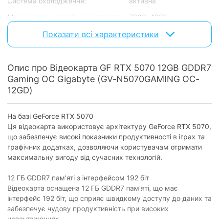
Система охолодження:
активна
Максимальна роздільна здатність:
7680x4320
Кількість займаних слотів:
4
Показати всі характеристики
Частота ядра, МГц:
2512 - 2625
Частота пам'яті, МГц:
28000
Опис про Відеокарта GF RTX 5070 12GB GDDR7
Gaming OC Gigabyte (GV-N5070GAMING OC-
Серія NVIDIA:
GeForce RTX­­ 50 Series
12GD)
Роз'єми
На базі GeForce RTX 5070
D-Sub:
відсутній
Ця відеокарта використовує архітектуру GeForce RTX 5070,
DVI:
відсутній
що забезпечує високі показники продуктивності в іграх та
графічних додатках, дозволяючи користувачам отримати
HDMI:
1
максимальну вигоду від сучасних технологій.
DisplayPort:
3
12 ГБ GDDR7 пам’яті з інтерфейсом 192 біт
USB Type-C:
відсутній
Відеокарта оснащена 12 ГБ GDDR7 пам’яті, що має
інтерфейс 192 біт, що сприяє швидкому доступу до даних та
Додатково
забезпечує чудову продуктивність при високих
навантаженнях.