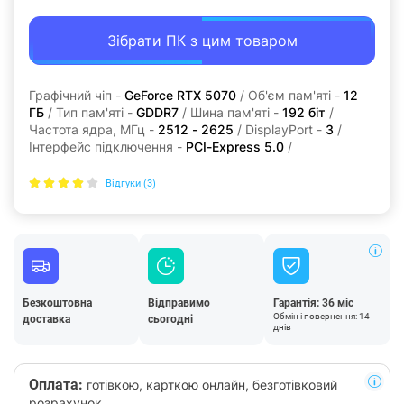
Зібрати ПК з цим товаром
Графічний чіп -
GeForce RTX 5070
/ Об'єм пам'яті -
12
ГБ
/ Тип пам'яті -
GDDR7
/ Шина пам'яті -
192 біт
/
Частота ядра, МГц -
2512 - 2625
/ DisplayPort -
3
/
Інтерфейс підключення -
PCI-Express 5.0
/
Відгуки (3)
Безкоштовна
Відправимо
Гарантія: 36 міс
Обмін і повернення: 14
доставка
сьогодні
днів
Оплата:
готівкою, карткою онлайн, безготівковий
розрахунок