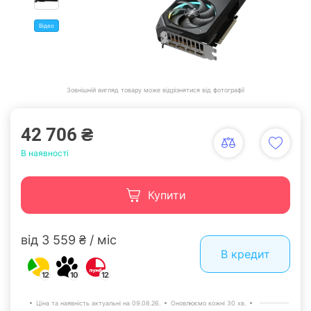
Відео
Зовнішній вигляд товару може відрізнятися від фотографії
42 706 ₴
В наявності
Купити
від 3 559 ₴ / міс
В кредит
12
10
12
Ціна та наявність актуальні на 09.08.26.
Оновлюємо кожні 30 хв.