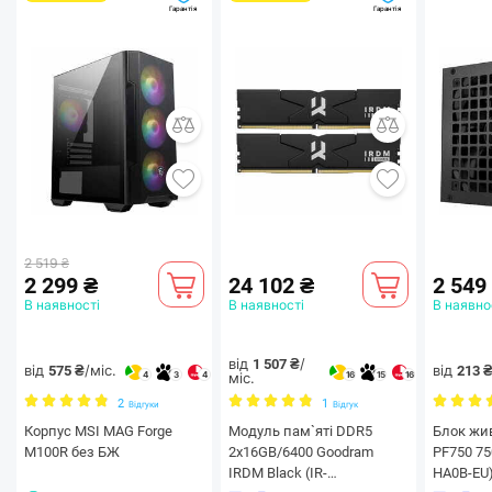
Гарантія
Гарантія
2 519 ₴
2 299 ₴
24 102 ₴
2 549
В наявності
В наявності
В наявно
від
/
1 507 ₴
від
/міс.
від
575 ₴
213 
міс.
4
3
4
16
15
16
2
1
Відгуки
Відгук
Корпус MSI MAG Forge
Модуль пам`ятi DDR5
Блок жи
M100R без БЖ
2x16GB/6400 Goodram
PF750 75
IRDM Black (IR-
HA0B-EU