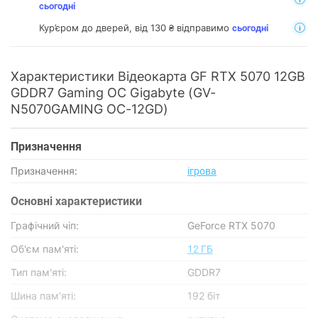
сьогодні
Кур’єром до дверей, від 130 ₴ відправимо
сьогодні
Характеристики Відеокарта GF RTX 5070 12GB
GDDR7 Gaming OC Gigabyte (GV-
N5070GAMING OC-12GD)
Призначення
Призначення:
ігрова
Основнi характеристики
Графічний чіп:
GeForce RTX 5070
Об'єм пам'яті:
12 ГБ
Тип пам'яті:
GDDR7
Шина пам'яті:
192 біт