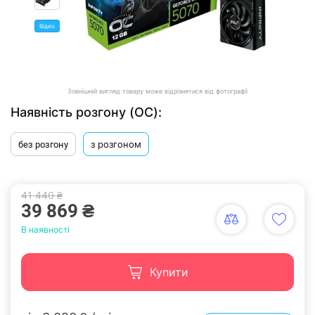
Відео
Зовнішній вигляд товару може відрізнятися від фотографії
Наявність розгону (ОС):
з розгоном
без розгону
41 440 ₴
39 869 ₴
В наявності
Купити