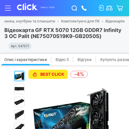
 техніка, ноутбуки та планшети
Комплектуючі для ПК
Відеокарти
Відеокарта GF RTX 5070 12GB GDDR7 Infinity
3 OC Palit (NE75070S19K9-GB2050S)
Арт.
547571
Опис і характеристики
Відео 5
Відгуки
Купують разо
-4%
BEST CLICK