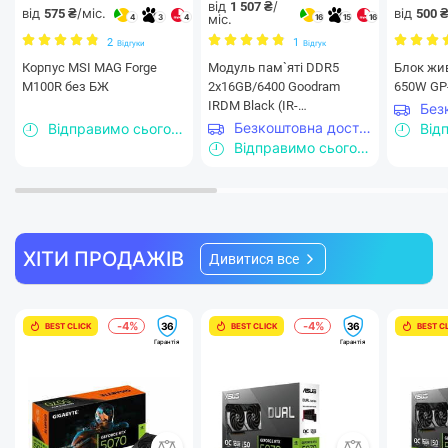
від
/
1 507 ₴
від
/міс.
від
575 ₴
500 
міс.
4
3
4
16
15
16
2
1
Відгуки
Відгук
Корпус MSI MAG Forge
Модуль пам`ятi DDR5
Блок жи
M100R без БЖ
2x16GB/6400 Goodram
650W GP
IRDM Black (IR-
6400D564L32S/32GDC)
Безкоштовна доставка
Відправимо сьогодні
Відправимо сьогодні
ХІТИ ПРОДАЖІВ
Дивитися все
-4%
-4%
36
36
BEST CLICK
BEST CLICK
BEST C
Гарантія
Гарантія