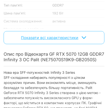
Тип пам'яті:
GDDR7
Шина пам'яті:
192 біт
Система охолодження:
активна
Максимальна роздільна
7680x4320
здатність:
Показати всі характеристики
Кількість займаних слотів:
2
Graphics Clock 2325 MHz /
Частота ядра, МГц:
Boost Clock: 2542 MHz
Опис про Відеокарта GF RTX 5070 12GB GDDR7
Infinity 3 OC Palit (NE75070S19K9-GB2050S)
Частота пам'яті, МГц:
28000
Серія NVIDIA:
GeForce RTX­­ 50 Series
Нова ера SFF-потужностей: Infinity 3 Series
SFF-складання набирають популярності з цілком
Роз'єми
зрозумілих причин. Вони економлять місце, зменшують
D-Sub:
відсутній
безладдя та забезпечують більшу портативність. Palit
GeForce RTX 5070 Infinity 3 Series створена з цією метою -
DVI:
відсутній
забезпечити потужність висококласного GPU у форм-
факторі, що міститься в компактних корпусах ПК. Графічні
HDMI:
1
процесори GeForce RTX 50, що працюють на базі NVIDIA