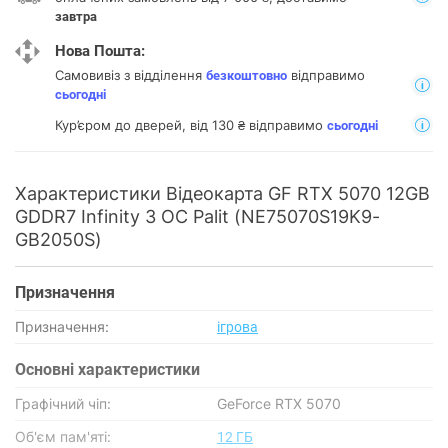
завтра
Нова Пошта:
Самовивіз з відділення
відправимо
безкоштовно
сьогодні
Кур’єром до дверей, від 130 ₴ відправимо
сьогодні
Характеристики Відеокарта GF RTX 5070 12GB
GDDR7 Infinity 3 OC Palit (NE75070S19K9-
GB2050S)
Призначення
Призначення:
ігрова
Основнi характеристики
Графічний чіп:
GeForce RTX 5070
Об'єм пам'яті:
12 ГБ