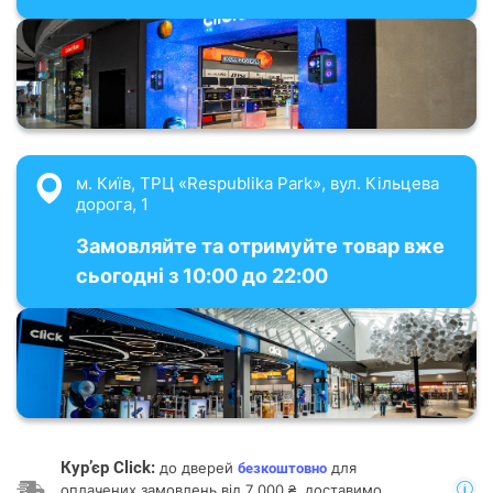
м. Київ, ТРЦ «Respublika Park», вул. Кільцева
дорога, 1
Замовляйте та отримуйте товар вже
сьогодні з 10:00 до 22:00
Кур’єр Click:
до дверей
для
безкоштовно
оплачених замовлень від 7 000 ₴, доставимо