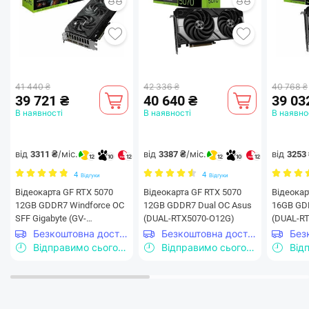
41 440 ₴
42 336 ₴
40 768 ₴
39 721 ₴
40 640 ₴
39 03
В наявності
В наявності
В наявно
від
/міс.
від
/міс.
від
3311 ₴
3387 ₴
3253
12
10
12
12
10
12
4
4
Відгуки
Відгуки
Відеокарта GF RTX 5070
Відеокарта GF RTX 5070
Відеокар
12GB GDDR7 Windforce OC
12GB GDDR7 Dual OC Asus
16GB GD
SFF Gigabyte (GV-
(DUAL-RTX5070-O12G)
(DUAL-R
N5070WF3OC-12GD)
Безкоштовна доставка
Безкоштовна доставка
Відправимо сьогодні
Відправимо сьогодні