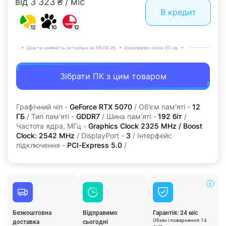
від 3 323 ₴ / міс
В кредит
12
10
12
Ціна та наявність актуальні на 08.08.26.
Оновлюємо кожні 30 хв.
Зібрати ПК з цим товаром
Графічний чіп -
GeForce RTX 5070
/ Об'єм пам'яті -
12
ГБ
/ Тип пам'яті -
GDDR7
/ Шина пам'яті -
192 біт
/
Частота ядра, МГц -
Graphics Clock 2325 MHz / Boost
Clock: 2542 MHz
/ DisplayPort -
3
/ Інтерфейс
підключення -
PCI-Express 5.0
/
Безкоштовна
Відправимо
Гарантія: 24 міс
Обмін і повернення: 14
доставка
сьогодні