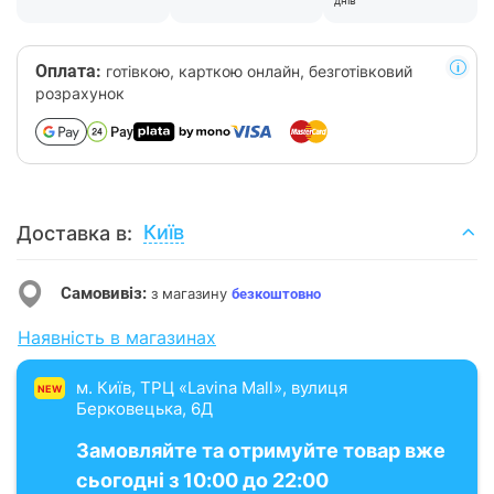
днів
Оплата:
готівкою, карткою онлайн, безготівковий
розрахунок
Київ
Доставка в:
Самовивіз:
з магазину
безкоштовно
Наявність в магазинах
м. Київ, ТРЦ «Lavina Mall», вулиця
NEW
Берковецька, 6Д
Замовляйте та отримуйте товар вже
сьогодні з 10:00 до 22:00