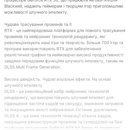
DisplayPort:
3
Blackwell, надають геймерам і творцям ігор приголомшливі
можливості штучного інтелекту.
USB Type-C:
відсутній
Чудове трасування променів та ІІ
Додатково
RTX - це найпередовіша платформа для повного трасування
Інтерфейс підключення:
PCI-Express 5.0
променів та нейронних технологій рендерингу, які
революціонізують наші ігри та творчість. Більше 700 ігор та
Додаткове живлення:
1х16-pin
програм використовують RTX для забезпечення
Рекомендована потужність
реалістичної графіки та неймовірно високої продуктивності
650 Вт
блоку живлення:
завдяки передовим функціям штучного інтелекту, таким як
DLSS Multi Frame Generation.
Кількість підтримуємих
4
моніторів:
Висока швидкість. Чудові візуальні ефекти. На основі
Кількість вентиляторів:
3
штучного інтелекту
DLSS - це революційний набір нейронних технологій
Виробник графічного
NVIDIA
процесора:
рендерингу, що використовують штучний інтелект для
підвищення частоти кадрів на секунду, зниження затримок
Наявність розгону (ОС):
з розгоном
та покращення якості зображення. Останнє досягнення,
DLSS 4, - це нова технологія генерації кількох кадрів,
Технології
покращена реконструкція променів та супердозвіл на базі
графічних процесорів GeForce RTX 50 Series та тензорних
Технології GPU:
DLSS 4.х, Ray Tracing, Blackwell