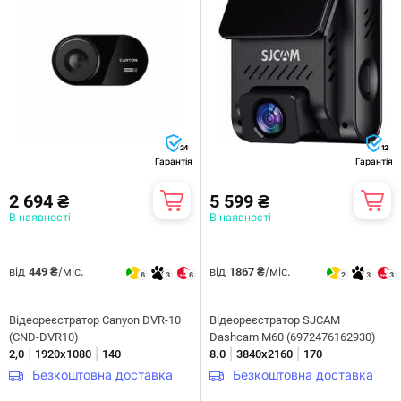
24
12
Гарантія
Гарантія
2 694 ₴
5 599 ₴
В наявності
В наявності
від
/міс.
від
/міс.
449 ₴
1867 ₴
6
3
6
2
3
3
Відеореєстратор Canyon DVR-10
Відеореєстратор SJCAM
(CND-DVR10)
Dashcam M60 (6972476162930)
|
|
|
|
2,0
1920x1080
140
8.0
3840х2160
170
Безкоштовна доставка
Безкоштовна доставка