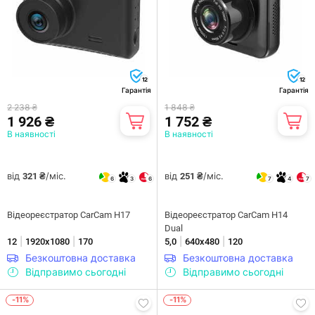
12
12
Гарантія
Гарантія
2 238 ₴
1 848 ₴
1 926 ₴
1 752 ₴
В наявності
В наявності
від
/міс.
від
/міс.
321 ₴
251 ₴
6
3
6
7
4
7
Відеореєстратор CarCam H17
Відеореєстратор CarCam H14
Dual
|
|
|
|
12
1920x1080
170
5,0
640x480
120
Безкоштовна доставка
Безкоштовна доставка
Відправимо сьогодні
Відправимо сьогодні
-11%
-11%