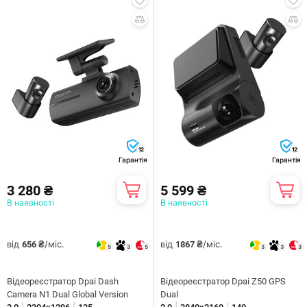
12
12
Гарантія
Гарантія
3 280 ₴
5 599 ₴
В наявності
В наявності
від
/міс.
від
/міс.
656 ₴
1867 ₴
5
3
5
3
3
3
Відеореєстратор Dpai Dash
Відеореєстратор Dpai Z50 GPS
Camera N1 Dual Global Version
Dual