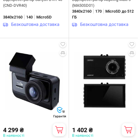
(CND-DVR40)
(MA50SD01)
|
|
3840х2160
170
MicroSD до 512
|
|
3840х2160
140
MicroSD
ГБ
Безкоштовна доставка
Безкоштовна доставка
12
Гарантія
4 299 ₴
1 402 ₴
В наявності
В наявності