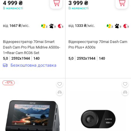
4 999 ₴
3 999 ₴
В наявності
В наявності
від
/міс.
від
/міс.
1667 ₴
1333 ₴
2
3
3
2
3
3
Відеореєстратор 70mai Smart
Відеореєстратор 70mai Dash Cam
Dash Cam Pro Plus Midrive A500s-
Pro Plus+ A500s
1+Rear Cam RC06 Set
|
|
|
|
5,0
2592х1944
140
5,0
2592х1944
140
Безкоштовна доставка
-17%