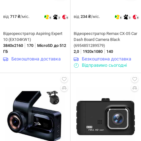
від
/міс.
від
/міс.
717 ₴
234 ₴
6
3
6
6
3
6
Відеореєстратор Aspiring Expert
Відеореєстратор Remax CX-05 Car
10 (EX104KW1)
Dash Board Camera Black
|
|
3840х2160
170
MicroSD до 512
(6954851289579)
|
|
ГБ
2,0
1920x1080
140
Безкоштовна доставка
Безкоштовна доставка
Відправимо сьогодні