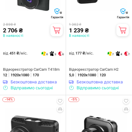
12
12
Гарантія
Гарантія
2 898 ₴
1 362 ₴
2 706 ₴
1 239 ₴
В наявності
В наявності
від
/міс.
від
/міс.
451 ₴
177 ₴
6
3
6
7
4
7
Відеореєстратор CarCam T418m
Відеореєстратор CarCam H2
|
|
|
|
12
1920x1080
170
5,0
1920x1080
120
Безкоштовна доставка
Безкоштовна доставка
Відправимо сьогодні
Відправимо сьогодні
-14%
-5%