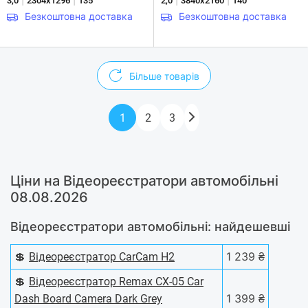
|
|
|
|
3,0
2304x1296
135
2,0
3840х2160
140
Безкоштовна доставка
Безкоштовна доставка
Більше товарів
1
2
3
Ціни на Відеореєстратори автомобільні
08.08.2026
Відеореєстратори автомобільні: найдешевші
💲
1 239 ₴
Відеореєстратор CarCam H2
💲
Відеореєстратор Remax CX-05 Car
1 399 ₴
Dash Board Camera Dark Grey