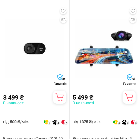
24
12
Гарантія
Гарантія
3 499 ₴
5 499 ₴
В наявності
В наявності
від
/міс.
від
/міс.
500 ₴
1375 ₴
7
4
7
4
3
4
Відеореєстратор Canyon DVR-40
Відеореєстратор Aspiring Maxi 5