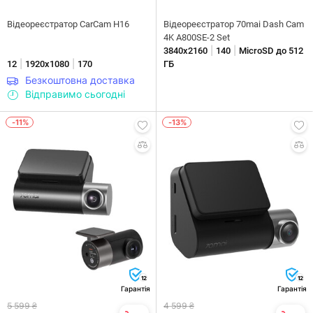
Відеореєстратор CarCam H16
Відеореєстратор 70mai Dash Cam
4K A800SE-2 Set
|
|
3840х2160
140
MicroSD до 512
|
|
12
1920x1080
170
ГБ
Безкоштовна доставка
Відправимо сьогодні
-11%
-13%
12
12
Гарантія
Гарантія
5 599 ₴
4 599 ₴