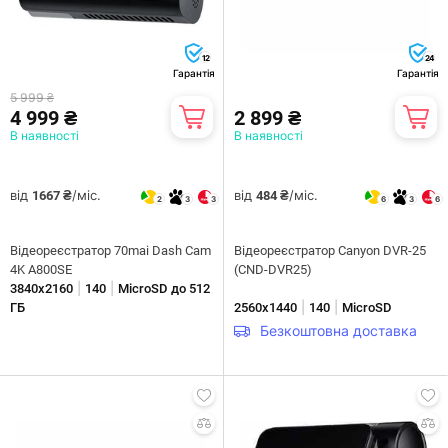
12
24
Гарантія
Гарантія
5 999 ₴
4 999 ₴
2 899 ₴
В наявності
В наявності
від
/міс.
від
/міс.
1667 ₴
484 ₴
2
3
3
6
3
6
Відеореєстратор 70mai Dash Cam
Відеореєстратор Canyon DVR-25
4K A800SE
(CND-DVR25)
|
|
3840х2160
140
MicroSD до 512
|
|
ГБ
2560х1440
140
MicroSD
Безкоштовна доставка