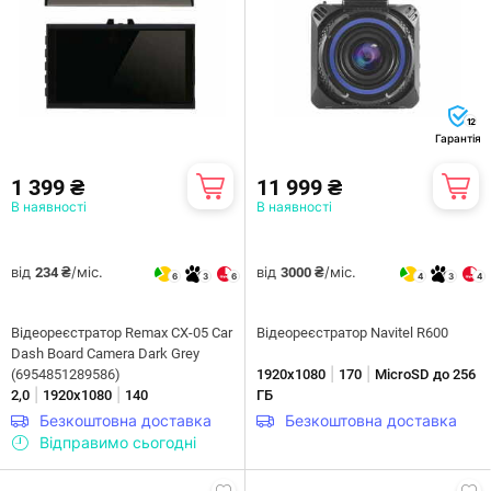
12
Гарантія
1 399 ₴
11 999 ₴
В наявності
В наявності
від
/міс.
від
/міс.
234 ₴
3000 ₴
6
3
6
4
3
4
Відеореєстратор Remax CX-05 Car
Відеореєстратор Navitel R600
Dash Board Camera Dark Grey
|
|
(6954851289586)
1920x1080
170
MicroSD до 256
|
|
2,0
1920x1080
140
ГБ
Безкоштовна доставка
Безкоштовна доставка
Відправимо сьогодні