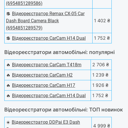
(6954851289586)
💲
Відеореєстратор Remax CX-05 Car
1 402 ₴
Dash Board Camera Black
(6954851289579)
💲
1 752 ₴
Відеореєстратор CarCam H14 Dual
Відеореєстратори автомобільні: популярні
🔥
2 706 ₴
Відеореєстратор CarCam T418m
🔥
1 239 ₴
Відеореєстратор CarCam H2
🔥
1 926 ₴
Відеореєстратор CarCam H17
🔥
1 752 ₴
Відеореєстратор CarCam H14 Dual
Відеореєстратори автомобільні: ТОП новинок
☀️
Відеореєстратор DDPai E3 Dash
4 999 ₴