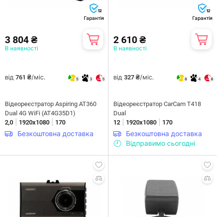
12
12
Гарантія
Гарантія
3 804 ₴
2 610 ₴
В наявності
В наявності
від
/міс.
від
/міс.
761 ₴
327 ₴
5
3
5
8
4
8
Відеореєстратор Aspiring AT360
Відеореєстратор CarCam T418
Dual 4G WiFi (AT4G35D1)
Dual
|
|
|
|
2,0
1920x1080
170
12
1920x1080
170
Безкоштовна доставка
Безкоштовна доставка
Відправимо сьогодні