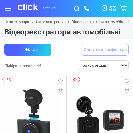
ти й автотовари
Автоелектроніка
Відеореєстратори автомобільні
Відеореєстратори автомобільні
Очистити всі фільтри
Фільтр
64
Підібрано товари:
-7%
-9%