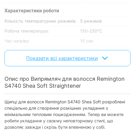
Характеристики роботи
Кількість температурних режимів:
5 режимів
Робоча температура:
150-230°C
Час нагріву:
15 сек
Основнi характеристики
Показати всі характеристики
Покриття пластин:
кераміка
Ширина пластин:
25 мм
Опис про Випрямляч для волосся Remington
S4740 Shea Soft Straightener
Оснащення
Дисплей / Індикація температури:
є
Щипці для волосся Remington S4740 Shea Soft розроблені
Обертаючий шнур:
є
спеціально для створення розкішних укладання з
мінімальним тепловим пошкодженням. Тепер ви можете
Регулювання температури:
є
робити укладання у своєму неповторному стилі, що
Захист від перегріву:
дозволяє завжди і скрізь бути впевненою у собі.
є