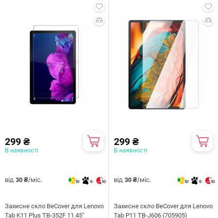
299 ₴
299 ₴
В наявності
В наявності
від
/міс.
від
/міс.
30 ₴
30 ₴
10
6
10
10
6
10
Захисне скло BeCover для Lenovo
Захисне скло BeCover для Lenovo
Tab K11 Plus TB-352F 11.45"
Tab P11 TB-J606 (705905)