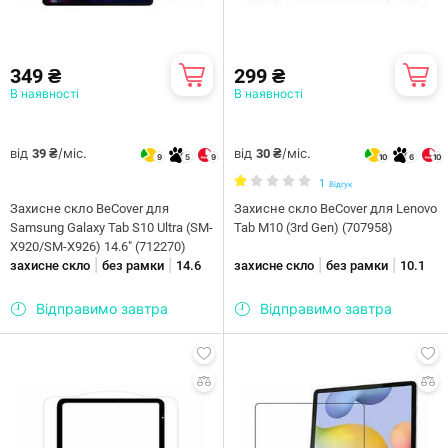
349 ₴
299 ₴
В наявності
В наявності
від
/міс.
від
/міс.
39 ₴
30 ₴
9
5
9
10
6
10
1
Відгук
Захисне скло BeCover для
Захисне скло BeCover для Lenovo
Samsung Galaxy Tab S10 Ultra (SM-
Tab M10 (3rd Gen) (707958)
X920/SM-X926) 14.6" (712270)
|
|
|
|
захисне скло
без рамки
14.6
захисне скло
без рамки
10.1
Відправимо завтра
Відправимо завтра