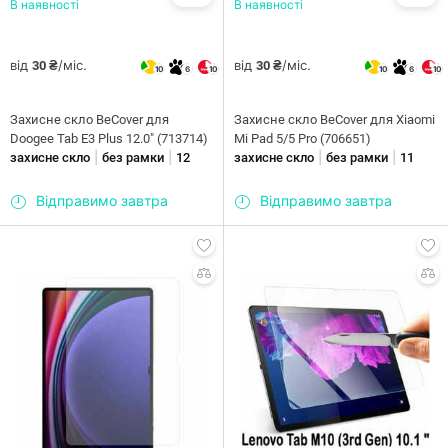
В наявності
В наявності
від
/міс.
від
/міс.
30 ₴
30 ₴
10
6
10
10
6
10
Захисне скло BeCover для
Захисне скло BeCover для Xiaomi
Doogee Tab E3 Plus 12.0" (713714)
Mi Pad 5/5 Pro (706651)
|
|
|
|
захисне скло
без рамки
12
захисне скло
без рамки
11
Відправимо завтра
Відправимо завтра