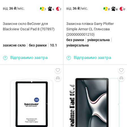
від
/міс.
від
/міс.
36 ₴
36 ₴
7
4
7
17
10
17
Захисне скло BeCover для
Захисна плiвка Garry Plotter
Blackview Oscal Pad 8 (707897)
Simple Armor CL Глянсова
(2000000001210)
|
|
без рамки
універсальна
|
|
захисне скло
без рамки
10.1
універсальна
Відправимо завтра
Відправимо завтра