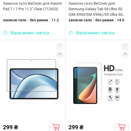
Захисне скло BeCover для Xiaomi
Захисне скло BeCover для
Pad 7 / 7 Pro 11.2" Clear (712423)
Samsung Galaxy Tab S8 Ultra 5G
(SM-X900/SM-X906)/S9 Ultra 5G
|
|
|
|
захисне скло
без рамки
11.2
(SM-X910/SM-X916B) 14.6"
захисне скло
без рамки
14.6
(707492)
Відправимо завтра
Відправимо завтра
299 ₴
299 ₴