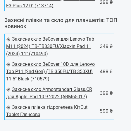
299 ₴
E3 Plus 12.0" (713714)
Захисні плівки та скло для планшетів: ТОП
новинок
☀️
Захисне скло BeCover для Lenovo Tab
349 ₴
M11 (2024) TB-TB330FU/Xiaoxin Pad 11
(2024) 11" (710490)
☀️
Захисне скло BeCover 10D для Lenovo
499 ₴
Tab P11 (2nd Gen) (TB-350FU/TB-350XU)
11.5" Black (710579)
☀️
Захисне скло Armorstandart Glass.CR
399 ₴
для Apple iPad 10.9 2022 (ARM65017)
☀️
Захисна плівка гідрогелева КітСut
599 ₴
Tablet Глянсова