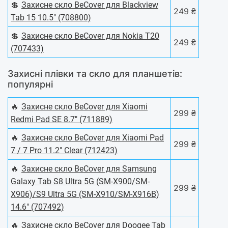
💲
Захисне скло BeCover для Blackview
249 ₴
Tab 15 10.5" (708800)
💲
Захисне скло BeCover для Nokia T20
249 ₴
(707433)
Захисні плівки та скло для планшетів:
популярні
🔥
Захисне скло BeCover для Xiaomi
299 ₴
Redmi Pad SE 8.7" (711889)
🔥
Захисне скло BeCover для Xiaomi Pad
299 ₴
7 / 7 Pro 11.2" Clear (712423)
🔥
Захисне скло BeCover для Samsung
Galaxy Tab S8 Ultra 5G (SM-X900/SM-
299 ₴
X906)/S9 Ultra 5G (SM-X910/SM-X916B)
14.6" (707492)
🔥
Захисне скло BeCover для Doogee Tab