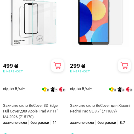
499 ₴
299 ₴
В наявності
В наявності
від
/міс.
від
/міс.
39 ₴
30 ₴
13
7
13
10
6
10
Захисне скло BeCover 3D Edge
Захисне скло BeCover для Xiaomi
Full Cover для Apple iPad Air 11"
Redmi Pad SE 8.7" (711889)
M4 2026 (715170)
|
|
|
|
захисне скло
без рамки
11
захисне скло
без рамки
8.7