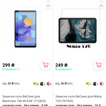
299 ₴
249 ₴
В наявності
В наявності
від
/міс.
від
/міс.
30 ₴
36 ₴
10
6
10
7
4
7
Захисне скло BeCover для
Захисне скло BeCover для Nokia
Blackview Tab 60 8.68" (712825)
T20 (707433)
|
|
|
|
захисне скло
без рамки
8.68
захисне скло
без рамки
10.4