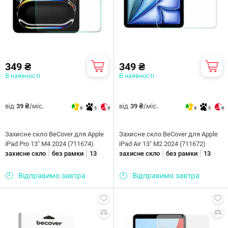
349 ₴
349 ₴
В наявності
В наявності
від
/міс.
від
/міс.
39 ₴
39 ₴
9
5
9
9
5
9
Захисне скло BeCover для Apple
Захисне скло BeCover для Apple
iPad Pro 13" M4 2024 (711674)
iPad Air 13" M2 2024 (711672)
|
|
|
|
захисне скло
без рамки
13
захисне скло
без рамки
13
Відправимо завтра
Відправимо завтра