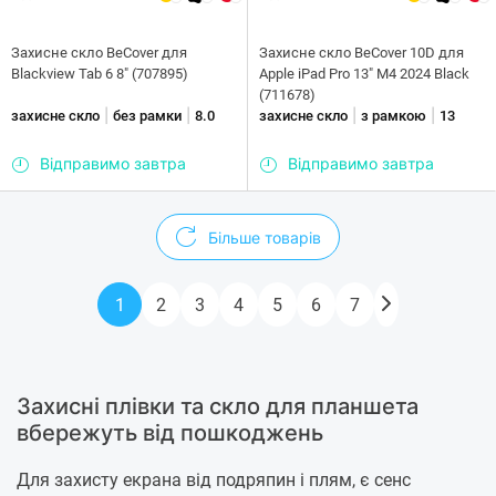
Захисне скло BeCover для
Захисне скло BeCover 10D для
Blackview Tab 6 8" (707895)
Apple iPad Pro 13" M4 2024 Black
(711678)
|
|
|
|
захисне скло
без рамки
8.0
захисне скло
з рамкою
13
Відправимо завтра
Відправимо завтра
Більше товарів
1
2
3
4
5
6
7
Захисні плівки та скло для планшета
вбережуть від пошкоджень
Для захисту екрана від подряпин і плям, є сенс