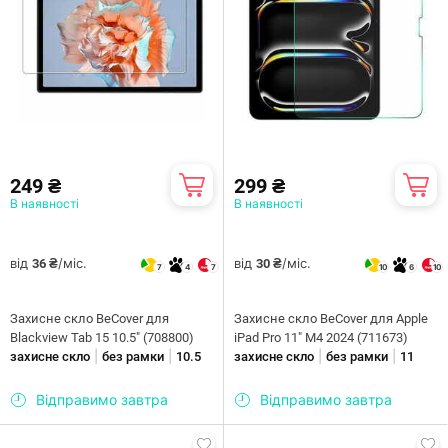
249 ₴
299 ₴
В наявності
В наявності
від
/міс.
від
/міс.
36 ₴
30 ₴
7
4
7
10
6
10
Захисне скло BeCover для
Захисне скло BeCover для Apple
Blackview Tab 15 10.5" (708800)
iPad Pro 11" M4 2024 (711673)
|
|
|
|
захисне скло
без рамки
10.5
захисне скло
без рамки
11
Відправимо завтра
Відправимо завтра