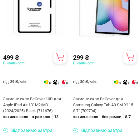
499 ₴
299 ₴
В наявності
В наявності
від
/міс.
від
/міс.
39 ₴
30 ₴
13
7
13
10
6
10
Захисне скло BeCover 10D для
Захисне скло BeCover для
Apple iPad Air 13" M2/M3
Samsung Galaxy Tab A9 SM-X115
(2024/2025) Black (711676)
8.7" (709794)
|
|
|
|
захисне скло
з рамкою
13
захисне скло
без рамки
8.7
Відправимо завтра
Відправимо завтра