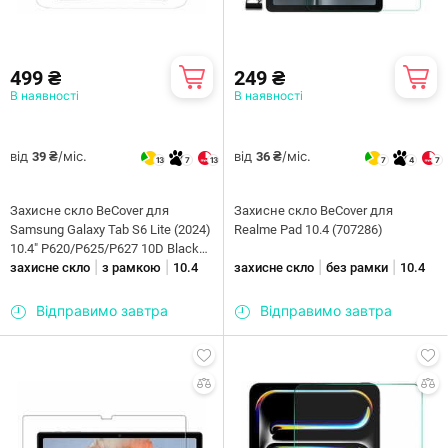
499 ₴
249 ₴
В наявності
В наявності
від
/міс.
від
/міс.
39 ₴
36 ₴
13
7
13
7
4
7
Захисне скло BeCover для
Захисне скло BeCover для
Samsung Galaxy Tab S6 Lite (2024)
Realme Pad 10.4 (707286)
10.4" P620/P625/P627 10D Black
|
|
|
|
(710802)
захисне скло
з рамкою
10.4
захисне скло
без рамки
10.4
Відправимо завтра
Відправимо завтра