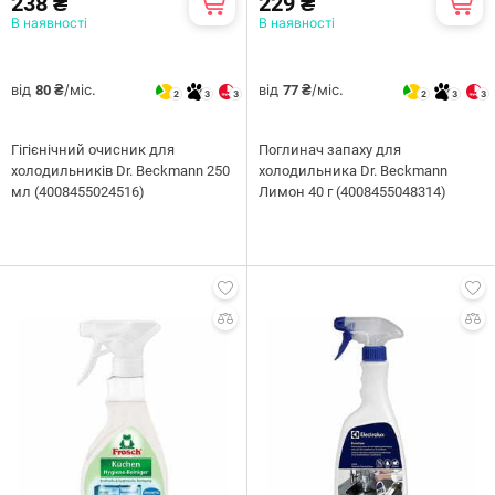
238 ₴
229 ₴
В наявності
В наявності
від
/міс.
від
/міс.
80 ₴
77 ₴
2
3
3
2
3
3
Гігієнічний очисник для
Поглинач запаху для
холодильників Dr. Beckmann 250
холодильника Dr. Beckmann
мл (4008455024516)
Лимон 40 г (4008455048314)