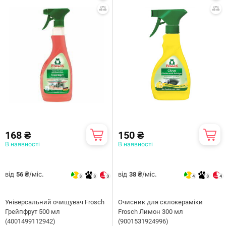
168 ₴
150 ₴
В наявності
В наявності
від
/міс.
від
/міс.
56 ₴
38 ₴
3
3
3
4
3
4
Універсальний очищувач Frosch
Очисник для склокераміки
Грейпфрут 500 мл
Frosch Лимон 300 мл
(4001499112942)
(9001531924996)