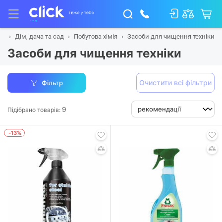
на
Дім, дача та сад
Побутова хімія
Засоби для чищення техніки
Засоби для чищення техніки
Очистити всі фільтри
Фільтр
9
Підібрано товарів:
-13%