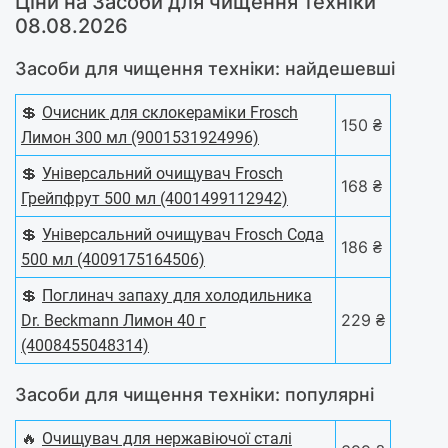
Ціни на Засоби для чищення техніки
08.08.2026
Засоби для чищення техніки: найдешевші
💲
Очисник для склокераміки Frosch
150 ₴
Лимон 300 мл (9001531924996)
💲
Універсальний очищувач Frosch
168 ₴
Грейпфрут 500 мл (4001499112942)
💲
Універсальний очищувач Frosch Сода
186 ₴
500 мл (4009175164506)
💲
Поглинач запаху для холодильника
229 ₴
Dr. Beckmann Лимон 40 г
(4008455048314)
Засоби для чищення техніки: популярні
🔥
Очищувач для нержавіючої сталі