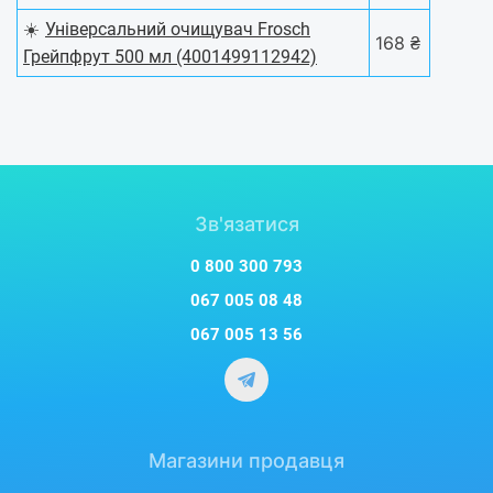
☀️
Універсальний очищувач Frosch
168 ₴
Грейпфрут 500 мл (4001499112942)
Зв'язатися
0 800 300 793
067 005 08 48
067 005 13 56
Магазини продавця