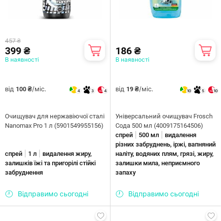
457 ₴
399 ₴
186 ₴
В наявності
В наявності
від
/міс.
від
/міс.
100 ₴
19 ₴
4
3
4
10
5
10
Очищувач для нержавіючої сталі
Універсальний очищувач Frosch
Nanomax Pro 1 л (5901549955156)
Сода 500 мл (4009175164506)
|
|
спрей
500 мл
видалення
різних забруднень, іржі, вапняний
|
|
спрей
1 л
видалення жиру,
наліту, водяних плям, грязі, жиру,
залишків їжі та пригорілі стійкі
залишки мила, неприємного
забруднення
запаху
Відправимо сьогодні
Відправимо сьогодні