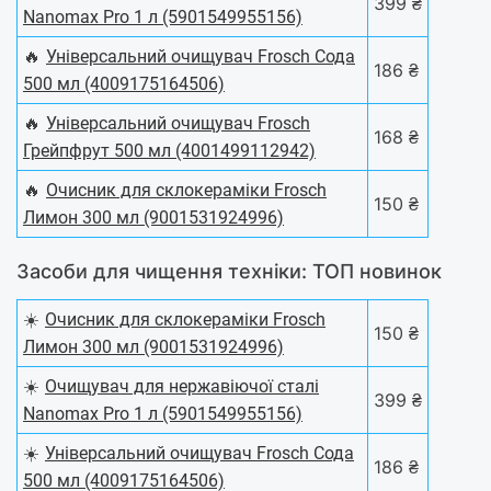
399 ₴
Nanomax Pro 1 л (5901549955156)
🔥
Універсальний очищувач Frosch Сода
186 ₴
500 мл (4009175164506)
🔥
Універсальний очищувач Frosch
168 ₴
Грейпфрут 500 мл (4001499112942)
🔥
Очисник для склокераміки Frosch
150 ₴
Лимон 300 мл (9001531924996)
Засоби для чищення техніки: ТОП новинок
☀️
Очисник для склокераміки Frosch
150 ₴
Лимон 300 мл (9001531924996)
☀️
Очищувач для нержавіючої сталі
399 ₴
Nanomax Pro 1 л (5901549955156)
☀️
Універсальний очищувач Frosch Сода
186 ₴
500 мл (4009175164506)