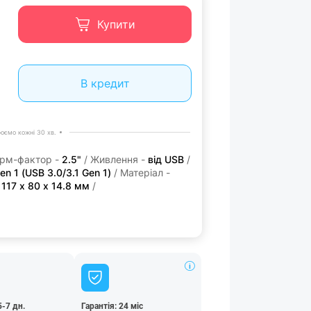
Купити
В кредит
юємо кожні 30 хв.
рм-фактор -
2.5"
/ Живлення -
від USB
/
en 1 (USB 3.0/3.1 Gen 1)
/ Матеріал -
-
117 x 80 x 14.8 мм
/
5-7 дн.
Гарантія: 24 міс