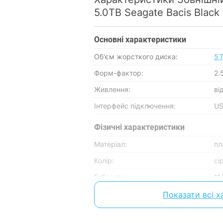
5.0TB Seagate Bacis Blac
Основнi характеристики
Об'єм жорсткого диска:
5 
Форм-фактор:
2.
Живлення:
ві
Інтерфейс підключення:
US
Фізичні характеристики
Матеріал:
пл
Колір:
сі
Габарити:
11
Вага:
17
Показати всі 
Характеристики та комплектація то