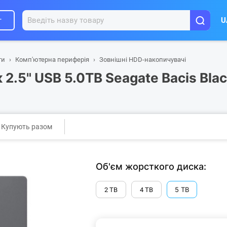
г
U
ти
Комп'ютерна периферія
Зовнішні HDD-накопичувачі
2.5" USB 5.0TB Seagate Bacis Bla
Купують разом
Об'єм жорсткого диска:
5 ТB
2 ТB
4 ТB