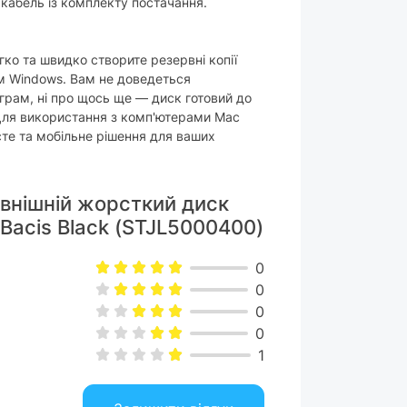
 кабель із комплекту постачання.
гко та швидко створите резервні копії
м Windows. Вам не доведеться
грам, ні про щось ще — диск готовий до
 Для використання з комп'ютерами Mac
те та мобільне рішення для ваших
овнішній жорсткий диск
 Bacis Black (STJL5000400)
0
0
0
0
1