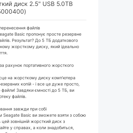
кий диск 2.5" USB 5.0TB
L5000400)
 перенесення файлів
eagate Basic пропонує просте резервне
йлів. Результат? До 5 ТБ додаткового
ному жорсткому диску, який ідеально
ття.
за рахунок портативного жорсткого
ісце на жорсткому диску комп'ютера
зервних копій - і все це дуже просто,
 файли! Завдяки ємності до 5 ТБ, ви
отеку файлів.
вання завжди при собі
м Seagate Basic ви зможете взяти з собою
ь цей зовнішній жорсткий диск з
айте у справах, а коли знадобиться,