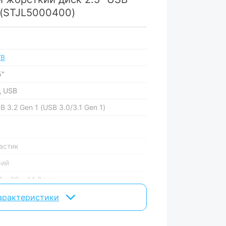
k (STJL5000400)
ТB
5"
д USB
B 3.2 Gen 1 (USB 3.0/3.1 Gen 1)
астик
рий
7 x 80 x 14.8 мм
0 г
характеристики
вару можуть змінюватися виробником без