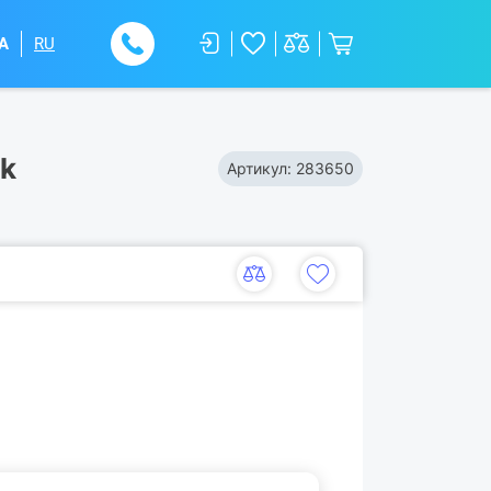
A
RU
ck
Артикул:
283650