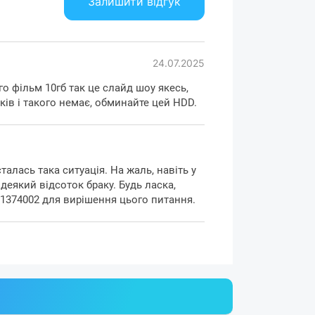
Залишити відгук
24.07.2025
го фільм 10гб так це слайд шоу якесь,
ків і такого немає, обминайте цей HDD.
алась така ситуація. На жаль, навіть у
еякий відсоток браку. Будь ласка,
01374002 для вирішення цього питання.