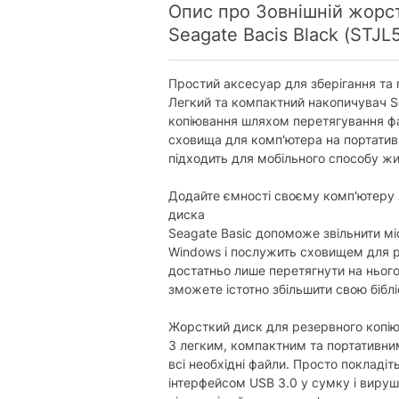
повідомлення.
Опис про Зовнішній жорст
Seagate Bacis Black (STJ
Простий аксесуар для зберігання та
Легкий та компактний накопичувач S
копіювання шляхом перетягування фа
сховища для комп'ютера на портатив
підходить для мобільного способу жи
Додайте ємності своєму комп'ютеру 
диска
Seagate Basic допоможе звільнити м
Windows і послужить сховищем для ре
достатньо лише перетягнути на нього
зможете істотно збільшити свою біблі
Жорсткий диск для резервного копію
З легким, компактним та портативни
всі необхідні файли. Просто покладіт
інтерфейсом USB 3.0 у сумку і вируш