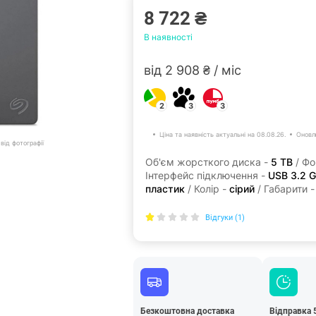
8 722 ₴
В наявності
від 2 908 ₴ / міс
2
3
3
Ціна та наявність актуальні на 08.08.26.
Оновл
від фотографії
Об'єм жорсткого диска -
5 ТB
/ Фо
Інтерфейс підключення -
USB 3.2 G
пластик
/ Колір -
сірий
/ Габарити 
Відгуки (1)
Безкоштовна доставка
Відправка 