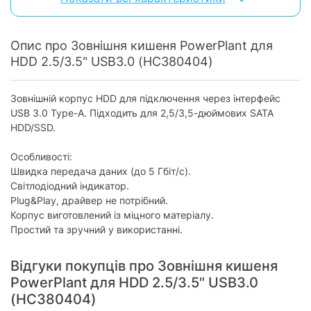
Швидкість передачі
до 5 Гбіт/с
даних:
Опис про Зовнішня кишеня PowerPlant для
Windows 2000/XP/Vista/7/8/10/Vista
HDD 2.5/3.5" USB3.0 (HC380404)
Сумісність із ОС:
32/64, Mac OS
Характеристики та комплектація товару можуть змінюватися
Зовнішній корпус HDD для підключення через інтерфейс
виробником без повідомлення.
USB 3.0 Type-A. Підходить для 2,5/3,5-дюймових SATA
HDD/SSD.
Особливості:
Швидка передача даних (до 5 Гбіт/с).
Світлодіодний індикатор.
Plug&Play, драйвер не потрібний.
Корпус виготовлений із міцного матеріалу.
Простий та зручний у використанні.
Відгуки покупців про Зовнішня кишеня
PowerPlant для HDD 2.5/3.5" USB3.0
(HC380404)