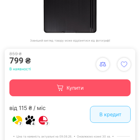
Зовнішній вигляд товару може відрізнятися від фотографії
859 ₴
799 ₴
В наявності
Купити
від 115 ₴ / міс
В кредит
7
4
7
Ціна та наявність актуальні на 09.08.26.
Оновлюємо кожні 30 хв.