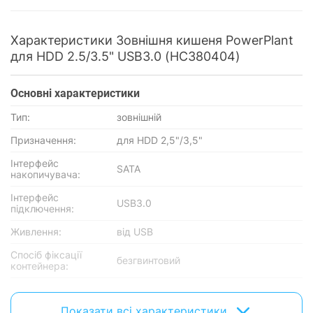
Характеристики Зовнішня кишеня PowerPlant
для HDD 2.5/3.5" USB3.0 (HC380404)
Основнi характеристики
Тип:
зовнішній
Призначення:
для HDD 2,5"/3,5"
Інтерфейс
SATA
накопичувача:
Інтерфейс
USB3.0
підключення:
Живлення:
від USB
Спосіб фіксації
безгвинтовий
контейнера:
Матеріал корпуса:
пластик
Показати всі характеристики
Колір:
чорний