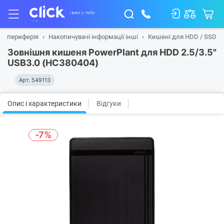
на периферія
Накопичувачі інформації інші
Кишені для HDD / SSD
Зовнішня кишеня PowerPlant для HDD 2.5/3.5"
USB3.0 (HC380404)
Арт.
549113
Опис і характеристики
Відгуки
-7%