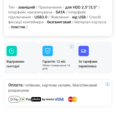
Тип -
зовнішній
/ Призначення -
для HDD 2,5"/3,5"
/
Інтерфейс накопичувача -
SATA
/ Інтерфейс
підключення -
USB3.0
/ Живлення -
від USB
/ Спосіб
фіксації контейнера -
безгвинтовий
/ Матеріал корпуса
-
пластик
/
Відправимо
Гарантія: 12 міс
За тарифами
Обмін і повернення: 14
сьогодні
перевізника
днів
Оплата:
готівкою, карткою онлайн, безготівковий
розрахунок