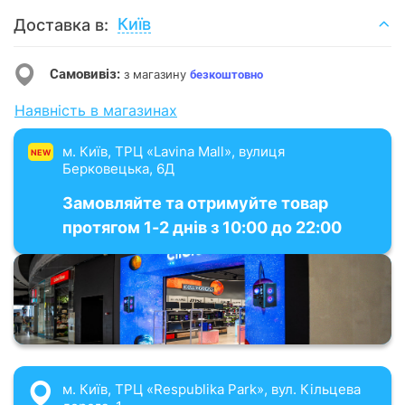
Київ
Доставка в:
Самовивіз:
з магазину
безкоштовно
Наявність в магазинах
м. Київ, ТРЦ «Lavina Mall», вулиця
NEW
Берковецька, 6Д
Замовляйте та отримуйте товар
протягом 1-2 днів з 10:00 до 22:00
м. Київ, ТРЦ «Respublika Park», вул. Кільцева