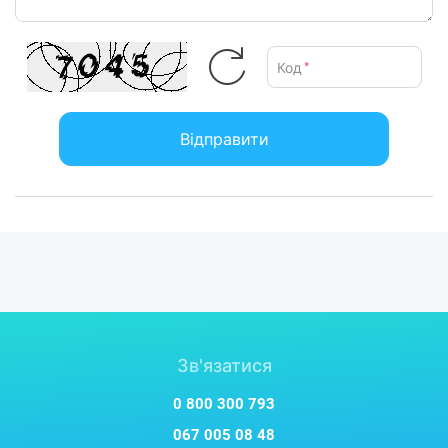
Код
*
Відправити
Зв'язатися
0 800 300 793
067 005 08 48