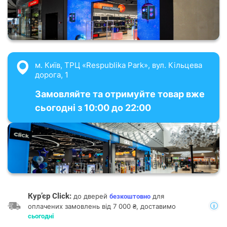
м. Київ, ТРЦ «Respublika Park», вул. Кільцева
дорога, 1
Замовляйте та отримуйте товар вже
сьогодні з 10:00 до 22:00
Кур’єр Click:
до дверей
для
безкоштовно
оплачених замовлень від 7 000 ₴, доставимо
сьогодні