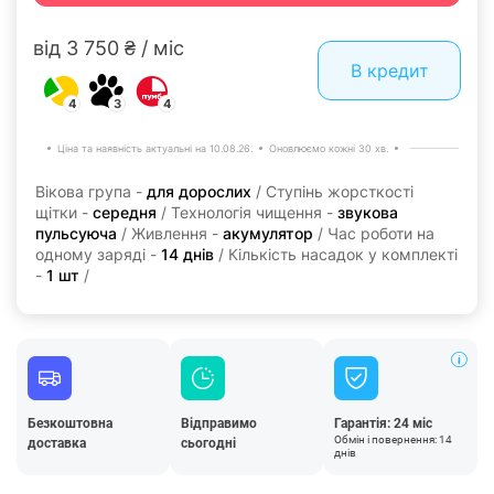
від 3 750 ₴ / міс
В кредит
4
3
4
Ціна та наявність актуальні на 10.08.26.
Оновлюємо кожні 30 хв.
Вікова група -
для дорослих
/ Ступінь жорсткості
щітки -
середня
/ Технологія чищення -
звукова
пульсуюча
/ Живлення -
акумулятор
/ Час роботи на
одному заряді -
14 днів
/ Кількість насадок у комплекті
-
1 шт
/
Безкоштовна
Відправимо
Гарантія: 24 міс
Обмін і повернення: 14
доставка
сьогодні
днів