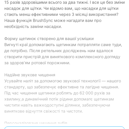
15 разів здоровішими всього за два тижні. І все це без зміни
Час роботи на
14 днів
одному заряді:
насадок для щітки. Чи відомо вам, що насадки для щітки
стають менш ефективними через 3 місяці використання?
Бездротове
так
Наша функція BrushSync може нагадати вам про
заряджання:
необхідність заміни насадки.
Індикатор стану
так
акумулятора:
Форму щетинок створено для вашої усмішки
Вигнуті краї допомагають щетинкам потрапляти саме туди,
Особливості
де потрібно. Після ретельних досліджень нам вдалося
створити пристрій для виняткового комплексного догляду
Таймер:
так
за здоров’ям ротової порожнини.
Дисплей:
так
Надійне звукове чищення
Індикатор
Усувайте наліт за допомогою звукової технології — нашого
зношування
так
насадок:
стандарту, що забезпечує ефективне та лагідне чищення.
Під час чищення щетинки роблять до 62 000 рухів за
Фізичні характеристики
хвилину,а динамічний потік рідини допомагє щетинкам
чистити навіть важкодоступні ділянки, забезпечуючи
Кількість насадок у
1 шт
виняткове відчуття свіжості та чистоти.
комплекті:
Колір:
Black/White
Персоналізоване чищення зубів