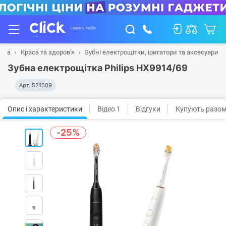
вна
Краса та здоров'я
Зубні електрощітки, іригатори та аксесуари
Зубна електрощітка Philips HX9914/69
Арт.
521509
Опис і характеристики
Відео 1
Відгуки
Купують разо
-25%