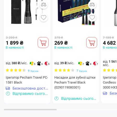
3 299 ₴
379 ₴
7 199 ₴
1 899 ₴
269 ₴
4 682
В наявності
В наявності
В наявно
від
1 561
від
/міс.
від
/міс.
380 ₴
39 ₴
міс.
5
3
5
7
4
7
9
7
Відгуків
Відгуків
Іригатор Pecham Travel PC-
Насадки для зубної щітки
Іригатор 
1581 Black
Pecham Travel Black
Cordless
(0290119080301)
3000 HX
Безкоштовна доставка
Відправимо сьогодні
Відправимо сьогодні