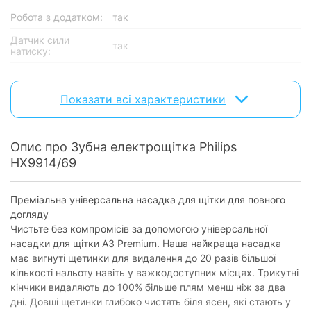
Робота з додатком:
так
Датчик сили
так
натиску:
Основнi характеристики
Показати всі характеристики
Технологія
звукова пульсуюча
чищення:
Кількість режимів:
4
Опис про Зубна електрощітка Philips
HX9914/69
очищення, відбілювання+, здоров'я
Режими:
ясен, глибоке очищення+
Кількість
Преміальна універсальна насадка для щітки для повного
поступальних
62 000 коливань за хвилину
догляду
рухів:
Чистьте без компромісів за допомогою універсальної
насадки для щітки A3 Premium. Наша найкраща насадка
Живлення
має вигнуті щетинки для видалення до 20 разів більшої
Живлення:
акумулятор
кількості нальоту навіть у важкодоступних місцях. Трикутні
кінчики видаляють до 100% більше плям менш ніж за два
Час заряджання:
24 години
дні. Довші щетинки глибоко чистять біля ясен, які стають у