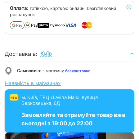
Оплата:
готівкою, карткою онлайн, безготівковий
розрахунок
Київ
Доставка в:
Самовивіз:
з магазину
безкоштовно
Наявність в магазинах
м. Київ, ТРЦ «Lavina Mall», вулиця
NEW
Берковецька, 6Д
Замовляйте та отримуйте товар вже
сьогодні з 19:00 до 22:00