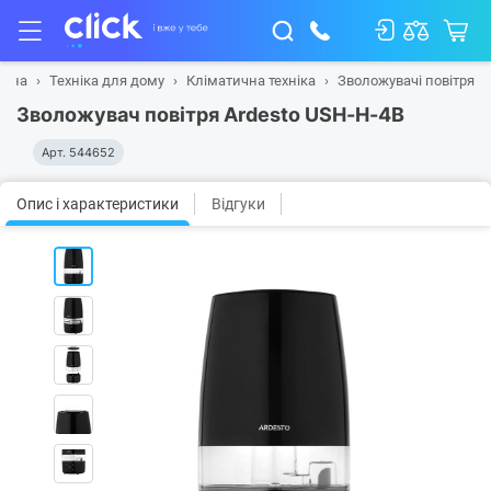
овна
Техніка для дому
Кліматична техніка
Зволожувачі повітря
Зволожувач повітря Ardesto USH-H-4B
Арт.
544652
Опис і характеристики
Відгуки