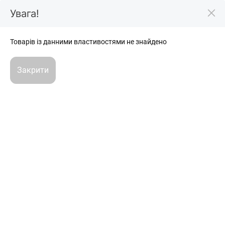
Увага!
тбуки та планшети
Комп`ютери, моноблоки, неттопи
Комп`ютери
Товарів із данними властивостями не знайдено
Комп'ютери для роботи Intel Core
i5
Закрити
Очистити всі фільтри
Фільтр
2
0
Підібрано товарів:
Комп`ютери: також шукають
Комп'ютери для ігор
Комп'ютери для навчання
Комп'ютери для стрімів