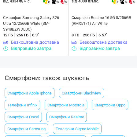
від
/міс.
від
/міс.
4334 ₴
4000 ₴
15
15
15
5
3
5
Смартфон Samsung Galaxy S26
Смартфон Realme 16 5G 8/256GB
Ultra 12/256GB White (SM-
(RMX5171) Air White
S948BZWDEUC)
|
|
|
|
12 ГБ
256 ГБ
6.9"
8 ГБ
256 ГБ
6.57"
Безкоштовна доставка
Безкоштовна доставка
Відправимо завтра
Відправимо завтра
Смартфони: також шукають
Смартфони Apple Iphone
Смартфони Blackview
Телефони Infinix
Смартфони Motorola
Смартфони Oppo
Смартфони Oscal
Смартфони Realme
Смартфони Samsung
Телефони Sigma Mobile