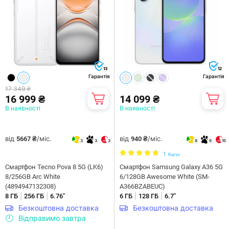
13
12
Гарантія
Гарантія
17 349 ₴
16 999 ₴
14 099 ₴
В наявності
В наявності
від
/міс.
від
/міс.
5667 ₴
940 ₴
3
3
3
8
6
15
1
Відгук
Смартфон Tecno Pova 8 5G (LK6)
Смартфон Samsung Galaxy A36 5G
8/256GB Arc White
6/128GB Awesome White (SM-
(4894947132308)
A366BZABEUC)
|
|
|
|
8 ГБ
256 ГБ
6.76"
6 ГБ
128 ГБ
6.7"
Безкоштовна доставка
Безкоштовна доставка
Відправимо завтра