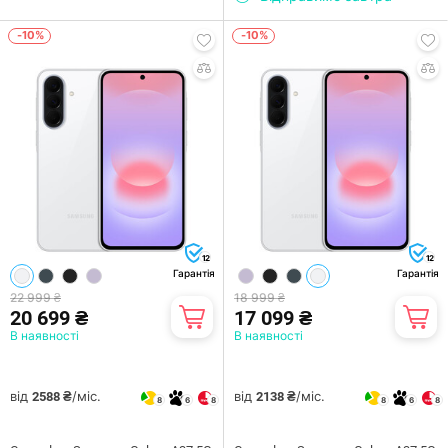
-10%
-10%
12
12
Гарантія
Гарантія
22 999 ₴
18 999 ₴
20 699 ₴
17 099 ₴
В наявності
В наявності
від
/міс.
від
/міс.
2588 ₴
2138 ₴
8
6
8
8
6
8