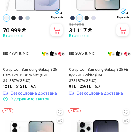
12
12
Гарантія
Гарантія
32 499 ₴
70 999 ₴
31 117 ₴
В наявності
В наявності
від
/міс.
від
/міс.
4734 ₴
2075 ₴
15
15
15
8
6
15
Смартфон Samsung Galaxy S26
Смартфон Samsung Galaxy S25 FE
Ultra 12/512GB White (SM-
8/256GB White (SM-
S948BZWGEUC)
S731BZWGEUC)
|
|
|
|
12 ГБ
512 ГБ
6.9"
8 ГБ
256 ГБ
6.7"
Безкоштовна доставка
Безкоштовна доставка
Відправимо завтра
-4%
-17%