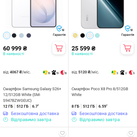
12
12
Гарантія
Гарантія
60 999 ₴
25 599 ₴
В наявності
В наявності
від
/міс.
від
/міс.
4067 ₴
5120 ₴
15
15
15
5
3
5
Смартфон Samsung Galaxy S26+
Смартфон Poco X8 Pro 8/512GB
12/512GB White (SM-
White
S947BZWGEUC)
|
|
|
|
12 ГБ
512 ГБ
6.7"
8 ГБ
512 ГБ
6.59"
Безкоштовна доставка
Безкоштовна доставка
Відправимо завтра
Відправимо завтра