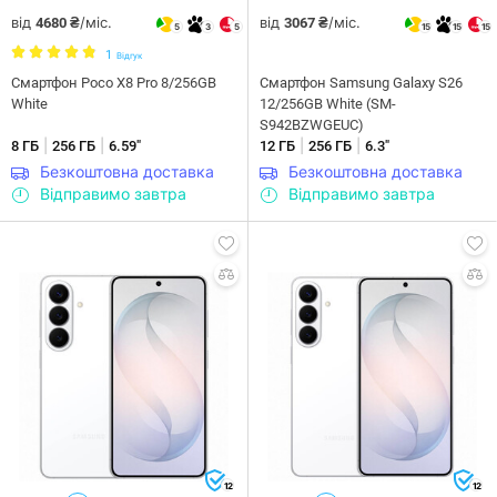
від
/міс.
від
/міс.
4680 ₴
3067 ₴
5
3
5
15
15
15
1
Відгук
Смартфон Poco X8 Pro 8/256GB
Смартфон Samsung Galaxy S26
White
12/256GB White (SM-
S942BZWGEUC)
|
|
|
|
8 ГБ
256 ГБ
6.59"
12 ГБ
256 ГБ
6.3"
Безкоштовна доставка
Безкоштовна доставка
Відправимо завтра
Відправимо завтра
12
12