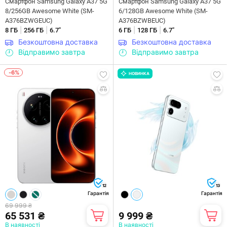
Смартфон Samsung Galaxy A37 5G
Смартфон Samsung Galaxy A37 5G
8/256GB Awesome White (SM-
6/128GB Awesome White (SM-
A376BZWGEUC)
A376BZWBEUC)
|
|
|
|
8 ГБ
256 ГБ
6.7"
6 ГБ
128 ГБ
6.7"
Безкоштовна доставка
Безкоштовна доставка
Відправимо завтра
Відправимо завтра
-6%
НОВИНКА
12
13
Гарантія
Гарантія
69 999 ₴
65 531 ₴
9 999 ₴
В наявності
В наявності