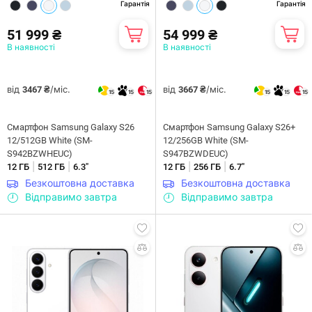
Гарантія
Гарантія
51 999 ₴
54 999 ₴
В наявності
В наявності
від
/міс.
від
/міс.
3467 ₴
3667 ₴
15
15
15
15
15
15
Смартфон Samsung Galaxy S26
Смартфон Samsung Galaxy S26+
12/512GB White (SM-
12/256GB White (SM-
S942BZWHEUC)
S947BZWDEUC)
|
|
|
|
12 ГБ
512 ГБ
6.3"
12 ГБ
256 ГБ
6.7"
Безкоштовна доставка
Безкоштовна доставка
Відправимо завтра
Відправимо завтра