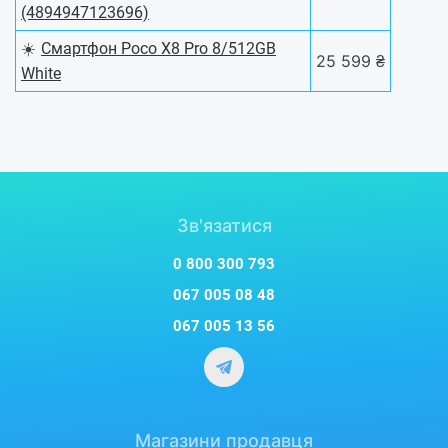
(4894947123696)
☀️
Смартфон Poco X8 Pro 8/512GB
25 599 ₴
White
Зв'язатися
0 800 300 793
067 005 08 48
067 005 13 56
Магазини продавця