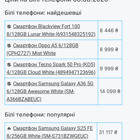
Білі телефони: найдешевші
💲
Смартфон Blackview Fort 100
8 446 ₴
8/128GB Lunar White (6931548325192)
💲
Смартфон Oppo A5 6/128GB
8 999 ₴
(CPH2727) Mist White
💲
Смартфон Tecno Spark 50 Pro (KO5)
9 999 ₴
4/128GB Cloud White (4894947123696)
💲
Смартфон Samsung Galaxy A36 5G
14 099 ₴
6/128GB Awesome White (SM-
A366BZABEUC)
Білі телефони: популярні
🔥
Смартфон Samsung Galaxy S25 FE
31 117 ₴
8/256GB White (SM-S731BZWGEUC)