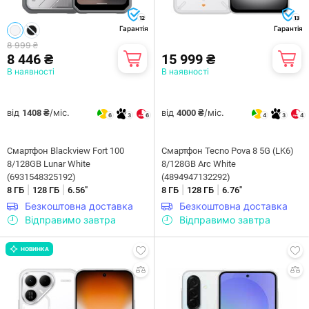
12
13
Гарантія
Гарантія
8 999 ₴
8 446 ₴
15 999 ₴
В наявності
В наявності
від
/міс.
від
/міс.
1408 ₴
4000 ₴
6
3
6
4
3
4
Смартфон Blackview Fort 100
Смартфон Tecno Pova 8 5G (LK6)
8/128GB Lunar White
8/128GB Arc White
(6931548325192)
(4894947132292)
|
|
|
|
8 ГБ
128 ГБ
6.56"
8 ГБ
128 ГБ
6.76"
Безкоштовна доставка
Безкоштовна доставка
Відправимо завтра
Відправимо завтра
НОВИНКА