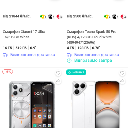
від
/міс.
від
/міс.
21844 ₴
2500 ₴
2
3
3
4
3
4
Смартфон Xiaomi 17 Ultra
Смартфон Tecno Spark 50 Pro
16/512GB White
(KO5) 4/128GB Cloud White
(4894947123696)
|
|
|
|
16 ГБ
512 ГБ
6.9"
4 ГБ
128 ГБ
6.78"
Безкоштовна доставка
Безкоштовна доставка
Відправимо завтра
-6%
НОВИНКА