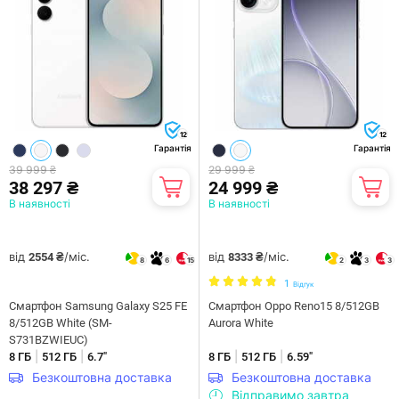
12
12
Гарантія
Гарантія
39 999 ₴
29 999 ₴
38 297 ₴
24 999 ₴
В наявності
В наявності
від
/міс.
від
/міс.
2554 ₴
8333 ₴
8
6
15
2
3
3
1
Відгук
Смартфон Samsung Galaxy S25 FE
Смартфон Oppo Reno15 8/512GB
8/512GB White (SM-
Aurora White
S731BZWIEUC)
|
|
|
|
8 ГБ
512 ГБ
6.7"
8 ГБ
512 ГБ
6.59"
Безкоштовна доставка
Безкоштовна доставка
Відправимо завтра