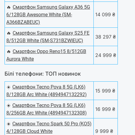
🔥
Смартфон Samsung Galaxy A36 5G
14 099 ₴
6/128GB Awesome White (SM-
A366BZABEUC)
🔥
Смартфон Samsung Galaxy S25 FE
38 297 ₴
8/512GB White (SM-S731BZWIEUC)
🔥
Смартфон Oppo Reno15 8/512GB
24 999 ₴
Aurora White
Білі телефони: ТОП новинок
☀️
Смартфон Tecno Pova 8 5G (LK6)
15 999 ₴
8/128GB Arc White (4894947132292)
☀️
Смартфон Tecno Pova 8 5G (LK6)
16 999 ₴
8/256GB Arc White (4894947132308)
☀️
Смартфон Tecno Spark 50 Pro (KO5)
9 999 ₴
4/128GB Cloud White