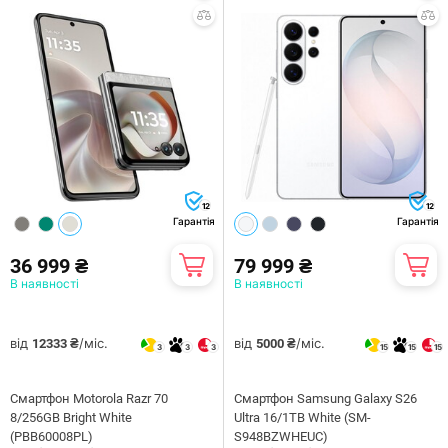
12
12
Гарантія
Гарантія
36 999 ₴
79 999 ₴
В наявності
В наявності
від
/міс.
від
/міс.
12333 ₴
5000 ₴
3
3
3
15
15
15
Смартфон Motorola Razr 70
Смартфон Samsung Galaxy S26
8/256GB Bright White
Ultra 16/1TB White (SM-
(PBB60008PL)
S948BZWHEUC)