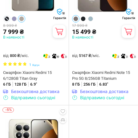
12
12
Гарантія
Гарантія
8 999 ₴
17 999 ₴
7 999 ₴
15 499 ₴
В наявності
В наявності
від
/міс.
від
/міс.
800 ₴
5167 ₴
2
10
3
2
3
3
1
Відгук
Смартфон Xiaomi Redmi 15
Смартфон Xiaomi Redmi Note 15
6/128GB Titan Gray
Pro 5G 8/256GB Titanium
|
|
|
|
6 ГБ
128 ГБ
6.9"
8 ГБ
256 ГБ
6.83"
Безкоштовна доставка
Безкоштовна доставка
Відправимо сьогодні
Відправимо сьогодні
-5%