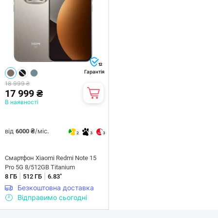
12
Гарантія
18 999 ₴
17 999 ₴
В наявності
від
/міс.
6000 ₴
2
3
3
Смартфон Xiaomi Redmi Note 15
Pro 5G 8/512GB Titanium
|
|
8 ГБ
512 ГБ
6.83"
Безкоштовна доставка
Відправимо сьогодні