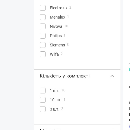
Electrolux
2
Menalux
1
Nivova
10
Philips
1
Siemens
3
Wilfa
2
Кількість у комплекті
1 шт.
16
10 шт.
1
3 шт.
2