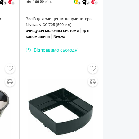
від
/міс.
160 ₴
6
11
5
3
5
и
Засіб для очищення капучинатора
Nivova NICC 705 (500 мл)
|
очищувач молочної системи
для
|
кавомашини
Nivova
Відправимо сьогодні