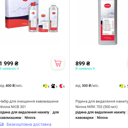
1 999 ₴
899 ₴
В наявності
В наявності
від
/міс.
від
/міс.
400 ₴
300 ₴
5
3
5
3
Набір для очищення кавомашини
Рідина для видалення накип
Nivova NICB 301
Nivova NIRK 703 (500 мл)
|
рідина для видалення накипу
для
рідина для видалення накипу
|
|
кавомашини
Nivova
кавоварки
Nivova
Безкоштовна доставка