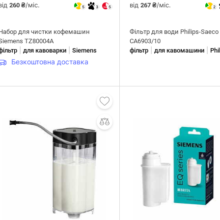
від
/міс.
від
/міс.
260 ₴
267 ₴
5
3
5
2
Набор для чистки кофемашин
Фільтр для води Philips-Saeco
Siemens TZ80004A
CA6903/10
|
|
|
|
фільтр
для кавоварки
Siemens
фільтр
для кавомашини
Phi
Безкоштовна доставка