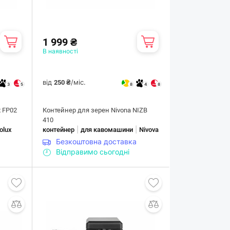
1 999 ₴
В наявності
від
/міс.
250 ₴
3
5
8
4
8
x FP02
Контейнер для зерен Nivona NIZB
410
|
|
rolux
контейнер
для кавомашини
Nivova
Безкоштовна доставка
Відправимо сьогодні