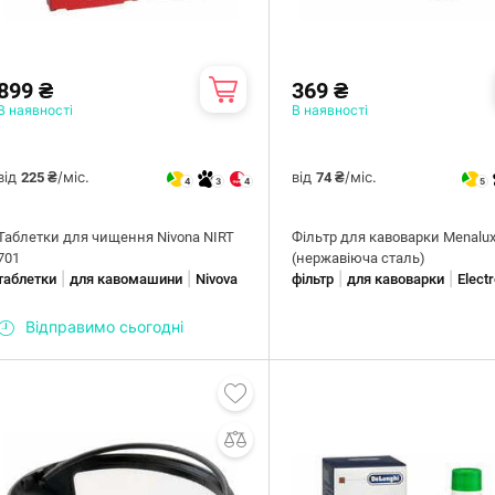
899 ₴
369 ₴
В наявності
В наявності
від
/міс.
від
/міс.
225 ₴
74 ₴
4
3
4
5
Таблетки для чищення Nivona NIRT
Фільтр для кавоварки Menalu
701
(нержавіюча сталь)
|
|
|
|
таблетки
для кавомашини
Nivova
фільтр
для кавоварки
Elect
Відправимо сьогодні