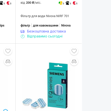
від
/міс.
200 ₴
3
3
5
3
5
Фільтр для води Nivova NIRF 701
|
|
lips
фільтр
для кавомашини
Nivova
Безкоштовна доставка
Відправимо сьогодні