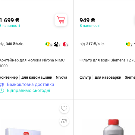
1 699 ₴
949 ₴
В наявності
В наявності
від
/міс.
від
/міс.
340 ₴
317 ₴
5
3
5
2
Контейнер для молока Nivona NIMC
Фільтр для води Siemens TZ7
1000
|
|
|
|
контейнер
для кавомашини
Nivova
фільтр
для кавоварки
Siem
Безкоштовна доставка
Відправимо сьогодні