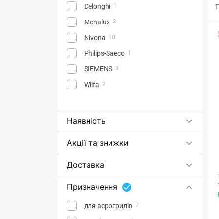
П
Delonghi
1
Menalux
3
Nivona
10
Philips-Saeco
1
SIEMENS
3
Wilfa
2
Наявність
Акції та знижки
Доставка
Призначення
для аерогрилів
7