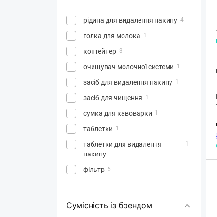
рідина для видалення накипу
4
голка для молока
1
контейнер
3
очищувач молочної системи
1
засіб для видалення накипу
1
засіб для чищення
1
сумка для кавоварки
1
таблетки
1
таблетки для видалення
1
накипу
фільтр
6
Сумісність із брендом