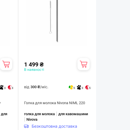
1 499 ₴
В наявності
від
/міс.
300 ₴
3
3
5
3
5
у
Голка для молока Nivona NIML 220
|
|
для
голка для молока
для кавомашини
|
Nivova
Безкоштовна доставка