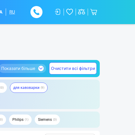
A
RU
Показати більше
Очистити всі фільтри
для кавоварки
20
9
Philips
Siemens
0
1
3