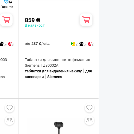
24
Гарантія
859 ₴
В наявності
від
/міс.
287 ₴
3
3
2
3
3
0003
Таблетки для чищення кофемашин
Siemens TZ80002A
|
таблетки для видалення накипу
для
|
ens
кавоварки
Siemens