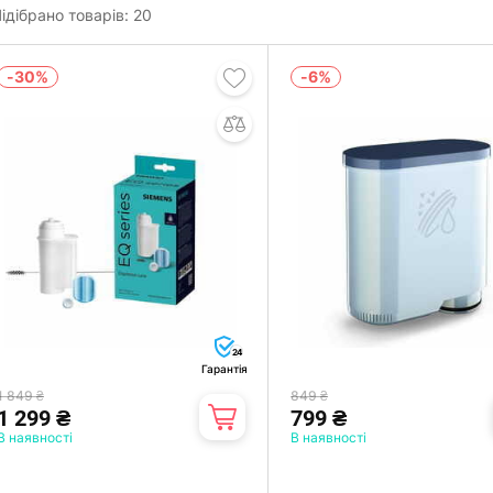
ідібрано товарів:
20
-30%
-6%
24
Гарантія
1 849 ₴
849 ₴
1 299 ₴
799 ₴
В наявності
В наявності