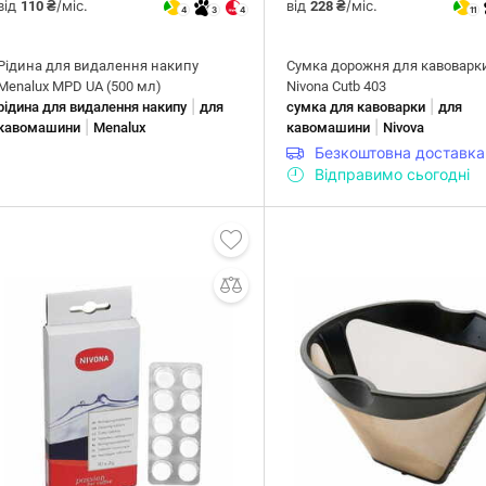
від
/міс.
від
/міс.
110 ₴
228 ₴
4
3
4
11
Рідина для видалення накипу
Сумка дорожня для кавоварк
Menalux MPD UA (500 мл)
Nivona Cutb 403
|
|
рідина для видалення накипу
для
сумка для кавоварки
для
|
|
кавомашини
Menalux
кавомашини
Nivova
Безкоштовна доставка
Відправимо сьогодні