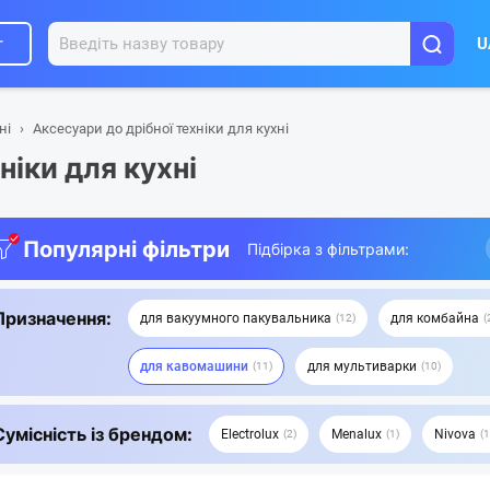
г
U
ні
Аксесуари до дрібної техніки для кухні
ніки для кухні
Популярні фільтри
Підбірка з фільтрами:
Призначення:
для вакуумного пакувальника
для комбайна
12
для кавомашини
для мультиварки
11
10
Сумісність із брендом:
Electrolux
Menalux
Nivova
2
1
1