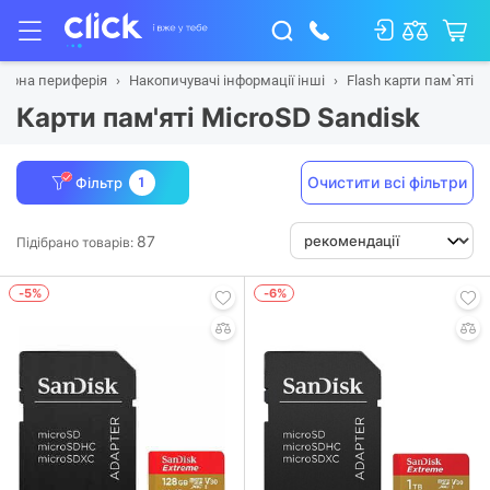
терна периферія
Накопичувачі інформації інші
Flash карти пам`яті
Карти пам'яті MicroSD Sandisk
Очистити всі фільтри
Фільтр
1
87
Підібрано товарів:
-5%
-6%