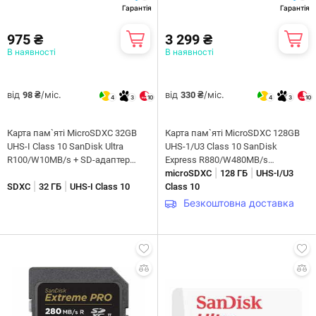
Гарантія
Гарантія
975 ₴
3 299 ₴
В наявності
В наявності
від
/міс.
від
/міс.
98 ₴
330 ₴
4
3
10
4
3
10
Карта пам`яті MicroSDXC 32GB
Карта пам`ятi MicroSDXC 128GB
UHS-I Class 10 SanDisk Ultra
UHS-1/U3 Class 10 SanDisk
R100/W10MB/s + SD-адаптер
Express R880/W480MB/s
|
|
(SDSQUNR-032G-GN3MA)
(SDSQXFN-128G-GN4NN)
microSDXC
128 ГБ
UHS-I/U3
|
|
SDXC
32 ГБ
UHS-I Class 10
Class 10
Безкоштовна доставка