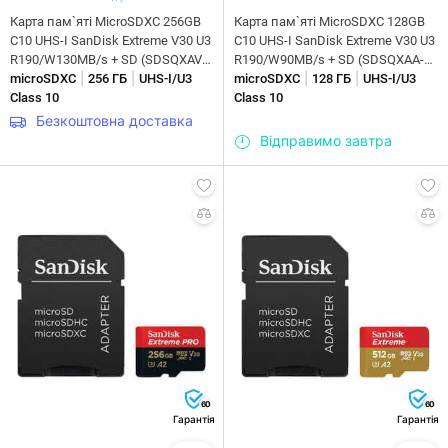
Карта пам`ятi MicroSDXC 256GB
Карта пам`ятi MicroSDXC 128GB
C10 UHS-I SanDisk Extreme V30 U3
C10 UHS-I SanDisk Extreme V30 U3
R190/W130MB/s + SD (SDSQXAV-
R190/W90MB/s + SD (SDSQXAA-
|
|
|
|
256G-GN6MA)
microSDXC
256 ГБ
UHS-I/U3
128G-GN6MA)
microSDXC
128 ГБ
UHS-I/U3
Class 10
Class 10
Безкоштовна доставка
Відправимо завтра
60
60
Гарантія
Гарантія