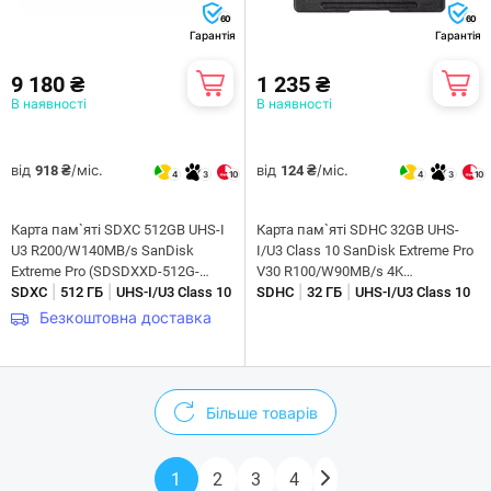
60
60
Гарантія
Гарантія
9 180 ₴
1 235 ₴
В наявності
В наявності
від
/міс.
від
/міс.
918 ₴
124 ₴
4
3
10
4
3
10
Карта пам`ятi SDXC 512GB UHS-I
Карта пам`яті SDHC 32GB UHS-
U3 R200/W140MB/s SanDisk
I/U3 Class 10 SanDisk Extreme Pro
Extreme Pro (SDSDXXD-512G-
V30 R100/W90MB/s 4K
|
|
|
|
GN4IN)
SDXC
512 ГБ
UHS-I/U3 Class 10
(SDSDXXO-032G-GN4IN)
SDHC
32 ГБ
UHS-I/U3 Class 10
Безкоштовна доставка
Більше товарів
1
2
3
4