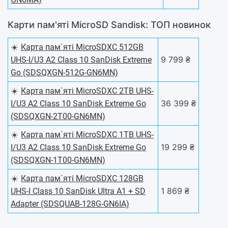
Карти пам'яті MicroSD Sandisk: ТОП новинок
☀️
Карта пам`ятi MicroSDXC 512GB
9 799 ₴
UHS-I/U3 A2 Class 10 SanDisk Extreme
Go (SDSQXGN-512G-GN6MN)
☀️
Карта пам`ятi MicroSDXC 2TB UHS-
36 399 ₴
I/U3 A2 Class 10 SanDisk Extreme Go
(SDSQXGN-2T00-GN6MN)
☀️
Карта пам`ятi MicroSDXC 1TB UHS-
19 299 ₴
I/U3 A2 Class 10 SanDisk Extreme Go
(SDSQXGN-1T00-GN6MN)
☀️
Карта пам`ятi MicroSDXC 128GB
1 869 ₴
UHS-I Class 10 SanDisk Ultra A1 + SD
Adapter (SDSQUAB-128G-GN6IA)