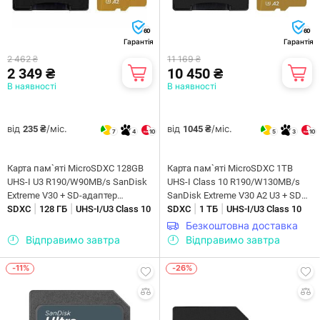
60
60
Гарантія
Гарантія
2 462 ₴
11 169 ₴
2 349 ₴
10 450 ₴
В наявності
В наявності
від
/міс.
від
/міс.
235 ₴
1045 ₴
7
4
10
5
3
10
Карта пам`ятi MicroSDXC 128GB
Карта пам`ятi MicroSDXC 1TB
UHS-I U3 R190/W90MB/s SanDisk
UHS-I Class 10 R190/W130MB/s
Extreme V30 + SD-адаптер
SanDisk Extreme V30 A2 U3 + SD
|
|
|
|
(SDSQXAA-128G-GN6AA)
SDXC
128 ГБ
UHS-I/U3 Class 10
Adapter (SDSQXAV-1T00-GN6MA)
SDXC
1 ТБ
UHS-I/U3 Class 10
Безкоштовна доставка
Відправимо завтра
Відправимо завтра
-11%
-26%