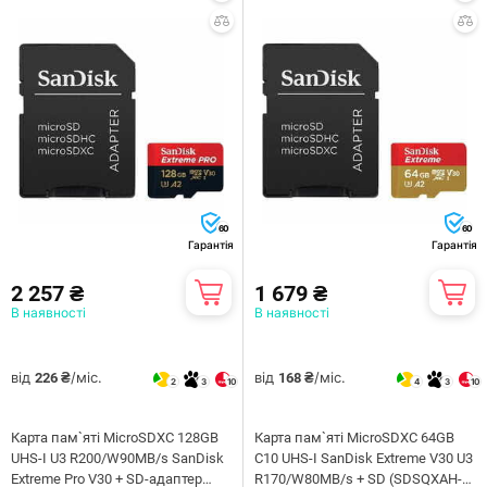
60
60
Гарантія
Гарантія
2 257 ₴
1 679 ₴
В наявності
В наявності
від
/міс.
від
/міс.
226 ₴
168 ₴
2
3
10
4
3
10
Карта пам`ятi MicroSDXC 128GB
Карта пам`ятi MicroSDXC 64GB
UHS-I U3 R200/W90MB/s SanDisk
C10 UHS-I SanDisk Extreme V30 U3
Extreme Pro V30 + SD-адаптер
R170/W80MB/s + SD (SDSQXAH-