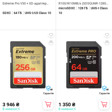
Extreme Pro V30 + SD-адаптер
R100/W10MB/s (SDSQUNR-128G-
|
|
(SDSQXCU-064G-GN6MA)
GN6MN)
microSDXC
128 ГБ
UHS-I Class
|
|
SDXC
64 ГБ
UHS-I/U3 Class 10
10
60
60
Гарантія
Гарантія
3 946 ₴
1 350 ₴
В наявності
В наявності