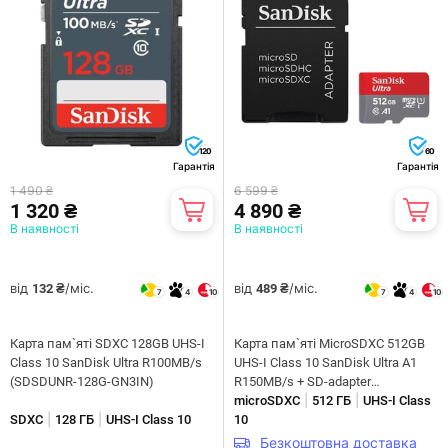
120
60
Гарантія
Гарантія
1 490 ₴
6 599 ₴
1 320 ₴
4 890 ₴
В наявності
В наявності
від
/міс.
від
/міс.
132 ₴
489 ₴
7
4
10
7
4
10
Карта пам`яті SDXC 128GB UHS-I
Карта пам`ятi MicroSDXC 512GB
Class 10 SanDisk Ultra R100MB/s
UHS-I Class 10 SanDisk Ultra A1
(SDSDUNR-128G-GN3IN)
R150MB/s + SD-adapter
|
|
(SDSQUAC-512G-GN6MA)
microSDXC
512 ГБ
UHS-I Class
|
|
SDXC
128 ГБ
UHS-I Class 10
10
Безкоштовна доставка