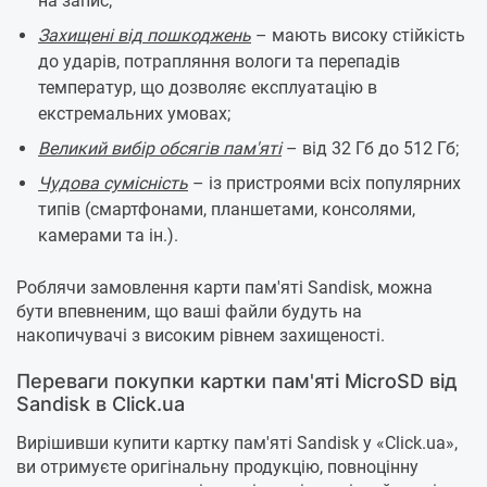
на запис;
Захищені від пошкоджень
– мають високу стійкість
до ударів, потрапляння вологи та перепадів
температур, що дозволяє експлуатацію в
екстремальних умовах;
Великий вибір обсягів пам'яті
– від 32 Гб до 512 Гб;
Чудова сумісність
– із пристроями всіх популярних
типів (смартфонами, планшетами, консолями,
камерами та ін.).
Роблячи замовлення карти пам'яті Sandisk, можна
бути впевненим, що ваші файли будуть на
накопичувачі з високим рівнем захищеності.
Переваги покупки картки пам'яті MicroSD від
Sandisk в Click.ua
Вирішивши купити картку пам'яті Sandisk у «Click.ua»,
ви отримуєте оригінальну продукцію, повноцінну