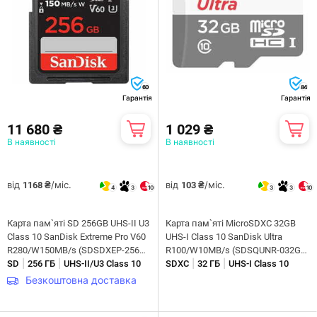
60
84
Гарантія
Гарантія
11 680 ₴
1 029 ₴
В наявності
В наявності
від
/міс.
від
/міс.
1168 ₴
103 ₴
4
3
10
3
3
10
Карта пам`яті SD 256GB UHS-II U3
Карта пам`яті MicroSDXC 32GB
Class 10 SanDisk Extreme Pro V60
UHS-I Class 10 SanDisk Ultra
R280/W150MB/s (SDSDXEP-256G-
R100/W10MB/s (SDSQUNR-032G-
|
|
|
|
GN4IN)
SD
256 ГБ
UHS-II/U3 Class 10
GN3MN)
SDXC
32 ГБ
UHS-I Class 10
Безкоштовна доставка