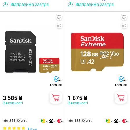
Відправимо завтра
Відправимо завтра
60
60
Гарантія
Гарантія
3 585 ₴
1 875 ₴
В наявності
В наявності
від
/міс.
від
/міс.
359 ₴
188 ₴
2
3
10
5
3
10
1
Відгук