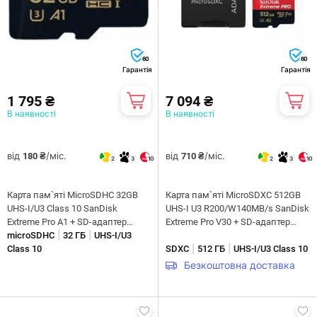
60
60
Гарантія
Гарантія
1 795 ₴
7 094 ₴
В наявності
В наявності
від
/міс.
від
/міс.
180 ₴
710 ₴
2
3
10
2
3
10
Карта пам`яті MicroSDHC 32GB
Карта пам`ятi MicroSDXC 512GB
UHS-I/U3 Class 10 SanDisk
UHS-I U3 R200/W140MB/s SanDisk
Extreme Pro A1 + SD-адаптер
Extreme Pro V30 + SD-адаптер
|
|
R100/W90MB/s (SDSQXCG-032G-
microSDHC
32 ГБ
UHS-I/U3
(SDSQXCD-512G-GN6MA)
|
|
GN6MA)
Class 10
SDXC
512 ГБ
UHS-I/U3 Class 10
Безкоштовна доставка