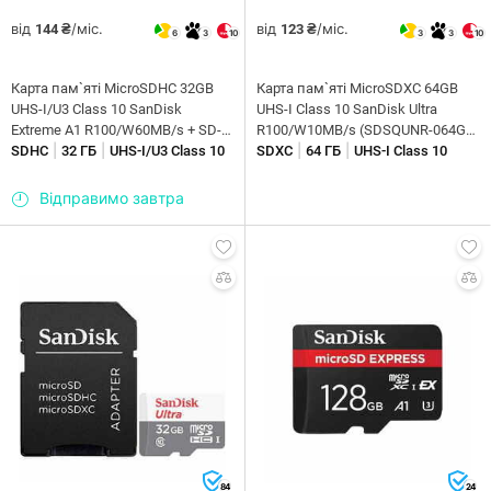
від
/міс.
від
/міс.
144 ₴
123 ₴
6
3
10
3
3
10
Карта пам`ятi MicroSDHC 32GB
Карта пам`яті MicroSDXC 64GB
UHS-I/U3 Class 10 SanDisk
UHS-I Class 10 SanDisk Ultra
Extreme A1 R100/W60MB/s + SD-
R100/W10MB/s (SDSQUNR-064G-
|
|
|
|
adapter (SDSQXAF-032G-GN6MA)
SDHC
32 ГБ
UHS-I/U3 Class 10
GN3MN)
SDXC
64 ГБ
UHS-I Class 10
Відправимо завтра
84
24