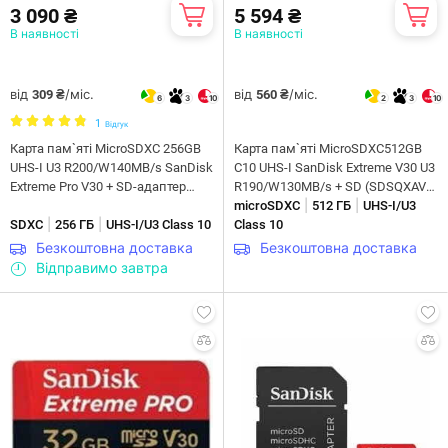
3 090 ₴
5 594 ₴
В наявності
В наявності
від
/міс.
від
/міс.
309 ₴
560 ₴
6
3
10
2
3
10
1
Відгук
Карта пам`ятi MicroSDXC 256GB
Карта пам`ятi MicroSDXC512GB
UHS-I U3 R200/W140MB/s SanDisk
C10 UHS-I SanDisk Extreme V30 U3
Extreme Pro V30 + SD-адаптер
R190/W130MB/s + SD (SDSQXAV-
|
|
(SDSQXCD-256G-GN6MA)
512G-GN6MA)
microSDXC
512 ГБ
UHS-I/U3
|
|
SDXC
256 ГБ
UHS-I/U3 Class 10
Class 10
Безкоштовна доставка
Безкоштовна доставка
Відправимо завтра