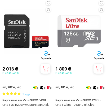
60
60
Гарантія
Гарантія
2 016 ₴
1 809 ₴
В наявності
В наявності
від
/міс.
від
/міс.
202 ₴
181 ₴
3
3
10
5
3
10
1
Відгук
Карта пам`ятi MicroSDXC 64GB
Карта пам`яті MicroSDXC 128GB
UHS-I U3 R200/W90MB/s SanDisk
UHS-I Class 10 SanDisk Ultra