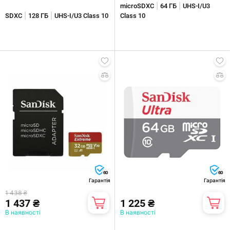
|
|
(SDSQXCD-128G-GN6MA)
064G-GN6MA)
microSDXC
64 ГБ
UHS-I/U3
|
|
SDXC
128 ГБ
UHS-I/U3 Class 10
Class 10
60
60
Гарантія
Гарантія
1 438 ₴
1 437 ₴
1 225 ₴
В наявності
В наявності