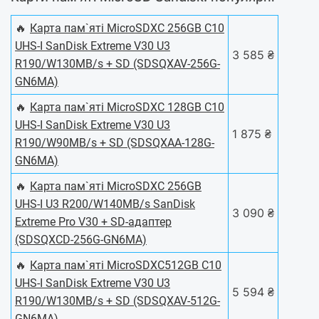
🔥
Карта пам`ятi MicroSDXC 256GB C10
UHS-I SanDisk Extreme V30 U3
3 585 ₴
R190/W130MB/s + SD (SDSQXAV-256G-
GN6MA)
🔥
Карта пам`ятi MicroSDXC 128GB C10
UHS-I SanDisk Extreme V30 U3
1 875 ₴
R190/W90MB/s + SD (SDSQXAA-128G-
GN6MA)
🔥
Карта пам`ятi MicroSDXC 256GB
UHS-I U3 R200/W140MB/s SanDisk
3 090 ₴
Extreme Pro V30 + SD-адаптер
(SDSQXCD-256G-GN6MA)
🔥
Карта пам`ятi MicroSDXC512GB C10
UHS-I SanDisk Extreme V30 U3
5 594 ₴
R190/W130MB/s + SD (SDSQXAV-512G-
GN6MA)