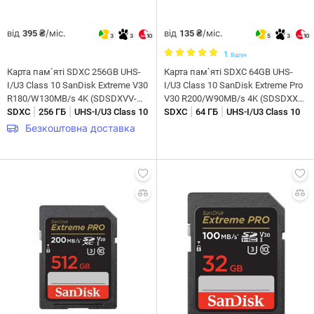
від
/міс.
від
/міс.
395 ₴
135 ₴
3
3
10
5
3
10
1
Відгук
Карта пам`яті SDXC 256GB UHS-
Карта пам`яті SDXC 64GB UHS-
I/U3 Class 10 SanDisk Extreme V30
I/U3 Class 10 SanDisk Extreme Pro
R180/W130MB/s 4K (SDSDXVV-
V30 R200/W90MB/s 4K (SDSDXXU-
|
|
|
|
256G-GNCIN)
SDXC
256 ГБ
UHS-I/U3 Class 10
064G-GN4IN)
SDXC
64 ГБ
UHS-I/U3 Class 10
Безкоштовна доставка