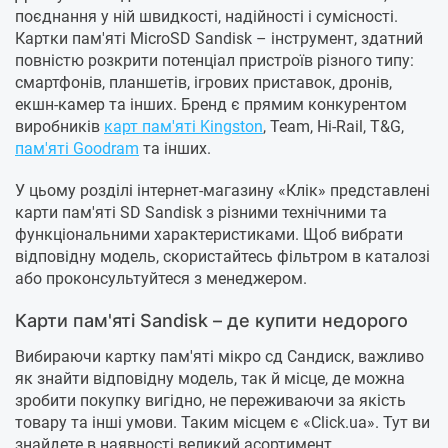
поєднання у ній швидкості, надійності і сумісності.
Картки пам'яті MicroSD Sandisk – інструмент, здатний
повністю розкрити потенціал пристроїв різного типу:
смартфонів, планшетів, ігрових приставок, дронів,
екшн-камер та інших. Бренд є прямим конкурентом
виробників
карт пам'яті Kingston
, Team, Hi-Rail, T&G,
пам'яті Goodram
та інших.
У цьому розділі інтернет-магазину «Клік» представлені
карти пам'яті SD Sandisk з різними технічними та
функціональними характеристиками. Щоб вибрати
відповідну модель, скористайтесь фільтром в каталозі
або проконсультуйтеся з менеджером.
Карти пам'яті Sandisk – де купити недорого
Вибираючи картку пам'яті мікро сд Сандиск, важливо
як знайти відповідну модель, так й місце, де можна
зробити покупку вигідно, не переживаючи за якість
товару та інші умови. Таким місцем є «Click.ua». Тут ви
знайдете в наявності великий асортимент