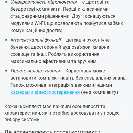
Універсальність підключення
– є дротові та
бездротові комплекти. Перші є класичними
стаціонарними рішеннями. Другі оснащуються
модулями Wi-FI, що дозволяють позбутися зайвих
комунікаційних дротів;
Інтелектуальні функції
– детекція руху, нічне
бачення, двосторонній аудіозв'язок, хмарне
сховище та інші. Роблять використання
максимально ефективним та зручним;
Просте налаштування
– Користувач може
встановити комплект навіть без спеціальних знань.
Також можлива інтеграція з деякими іншими
камерами відеоспостереження
(не з комплекту)
Кожен комплект має важливі особливості та
характеристики, які потрібно враховувати у процесі
вибору системи.
Де встановлюють готові комплекти