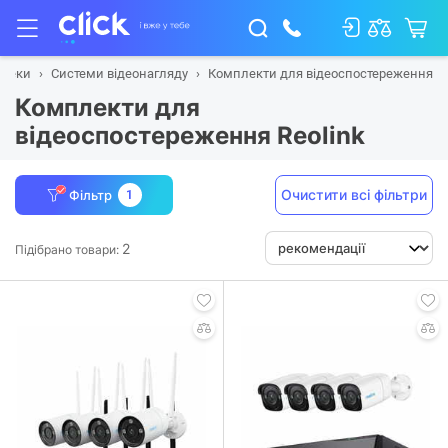
зпеки
Системи відеонагляду
Комплекти для відеоспостереження
Комплекти для
відеоспостереження Reolink
Очистити всі фільтри
Фільтр
1
2
Підібрано товари: