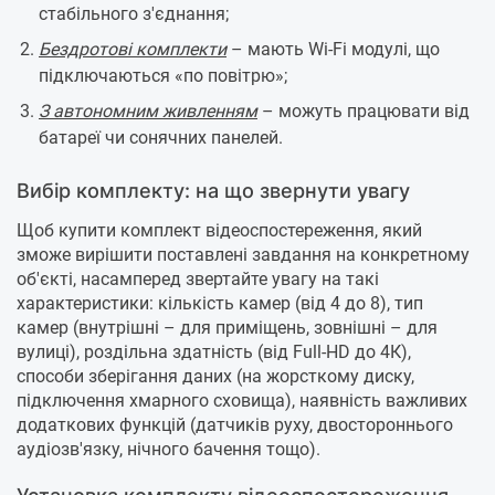
стабільного з'єднання;
Бездротові комплекти
– мають Wi-Fi модулі, що
підключаються «по повітрю»;
З автономним живленням
– можуть працювати від
батареї чи сонячних панелей.
Вибір комплекту: на що звернути увагу
Щоб купити комплект відеоспостереження, який
зможе вирішити поставлені завдання на конкретному
об'єкті, насамперед звертайте увагу на такі
характеристики: кількість камер (від 4 до 8), тип
камер (внутрішні – для приміщень, зовнішні – для
вулиці), роздільна здатність (від Full-HD до 4К),
способи зберігання даних (на жорсткому диску,
підключення хмарного сховища), наявність важливих
додаткових функцій (датчиків руху, двостороннього
аудіозв'язку, нічного бачення тощо).