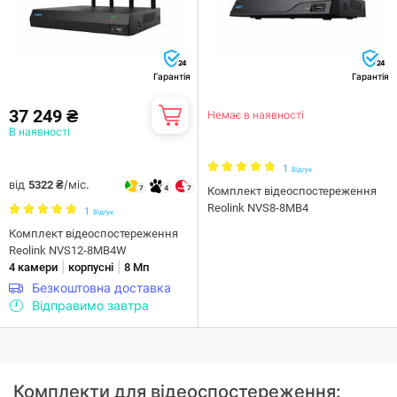
24
24
Гарантія
Гарантія
37 249 ₴
Немає в наявності
В наявності
1
Відгук
від
/міс.
5322 ₴
7
4
7
Комплект відеоспостереження
Reolink NVS8-8MB4
1
Відгук
Комплект відеоспостереження
Reolink NVS12-8MB4W
|
|
4 камери
корпусні
8 Мп
Безкоштовна доставка
Відправимо завтра
Комплекти для відеоспостереження: