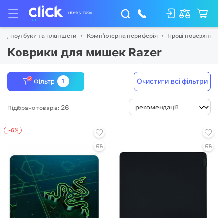
ка, ноутбуки та планшети
Комп'ютерна периферія
Ігрові поверхні
Коврики для мишек Razer
Очистити всі фільтри
Фільтр
1
26
Підібрано товарів:
-6%