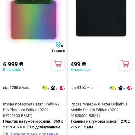
12
Гарантія
6 999 ₴
499 ₴
В наявності
В наявності
від
/міс.
від
/міс.
1750 ₴
63 ₴
4
3
4
8
5
8
Ігрова поверхня Razer Firefly V2
Ігрова поверхня Razer Goliathus
Pro Phantom Edition (RZ02-
Mobile Stealth Edition (RZ02-
04920300-R3M1)
01820500-R3M1)
|
|
Пластик на гумовій основі
360 x
Тканина на гумовій основі
270 х
|
275 x 4.6 мм
з підсвічуванням
215 х 1.5 мм
Безкоштовна доставка