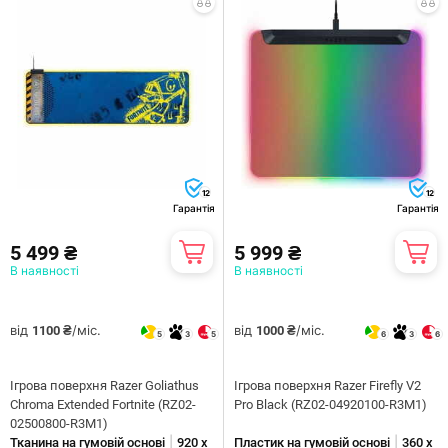
12
12
Гарантія
Гарантія
5 499 ₴
5 999 ₴
В наявності
В наявності
від
/міс.
від
/міс.
1100 ₴
1000 ₴
5
3
5
6
3
6
Ігрова поверхня Razer Goliathus
Ігрова поверхня Razer Firefly V2
Chroma Extended Fortnite (RZ02-
Pro Black (RZ02-04920100-R3M1)
02500800-R3M1)
|
|
Тканина на гумовій основі
920 x
Пластик на гумовій основі
360 x