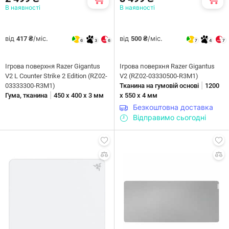
В наявності
В наявності
від
/міс.
від
/міс.
417 ₴
500 ₴
6
3
6
7
4
7
Ігрова поверхня Razer Gigantus
Ігрова поверхня Razer Gigantus
V2 L Counter Strike 2 Edition (RZ02-
V2 (RZ02-03330500-R3M1)
|
03333300-R3M1)
Тканина на гумовій основі
1200
|
Гума, тканина
450 x 400 х 3 мм
х 550 х 4 мм
Безкоштовна доставка
Відправимо сьогодні