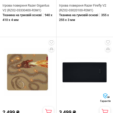
Ігрова поверхня Razer Gigantus
Ігрова поверхня Razer Firefly V2
V2 (RZ02-03330400-R3M1)
(RZ02-03020100-R3M1)
|
|
Тканина на гумовій основі
940 х
Тканина на гумовій основі
355 x
410 х 4 мм
255 x 3 мм
24
Гарантія
2 499 ₴
3 499 ₴