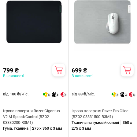
799 ₴
699 ₴
В наявності
В наявності
від
/міс.
від
/міс.
100 ₴
88 ₴
8
4
8
8
4
8
Ігрова поверхня Razer Gigantus
Ігрова поверхня Razer Pro Glide
V2 M Speed/Control (RZ02-
(RZ02-03331500-R3M1)
|
03330200-R3M1)
Тканина на гумовій основі
360 x
|
Гума, тканина
275 х 360 х 3 мм
275 x 3 мм