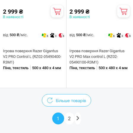
2 999 ₴
2 999 ₴
В наявності
В наявності
від
/міс.
від
/міс.
500 ₴
500 ₴
6
3
6
6
3
6
Ігрова поверхня Razer Gigantus
Ігрова поверхня Razer Gigantus
V2 PRO Сontrol L (RZ02-05490400-
V2 PRO Max control L (RZ02-
R3M1)
05490100-R3M1)
|
|
Піна, текстиль
500 х 480 x 4 мм
Піна, текстиль
500 х 480 x 4 мм
Більше товарів
1
2