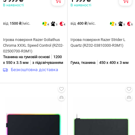
В наявності
В наявності
від
/міс.
від
/міс.
1500 ₴
400 ₴
4
3
4
5
3
5
Ігрова поверхня Razer Goliathus
Ігрова поверхня Razer Strider L
Chroma XXXL Speed Control (RZ02-
Quartz (RZ02-03810300-R3M1)
02500700-R3M1)
|
Тканина на гумовій основі
1200
|
|
х 550 х 3.5 мм
з підсвічуванням
Гума, тканина
450 x 400 х 3 мм
Безкоштовна доставка