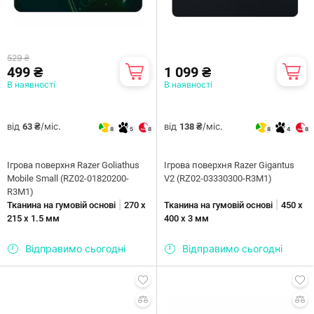
529 ₴
499 ₴
1 099 ₴
В наявності
В наявності
від
/міс.
від
/міс.
63 ₴
138 ₴
8
5
8
8
4
8
Ігрова поверхня Razer Goliathus
Ігрова поверхня Razer Gigantus
Mobile Small (RZ02-01820200-
V2 (RZ02-03330300-R3M1)
R3M1)
|
|
Тканина на гумовій основі
270 х
Тканина на гумовій основі
450 x
215 х 1.5 мм
400 х 3 мм
Відправимо сьогодні
Відправимо сьогодні