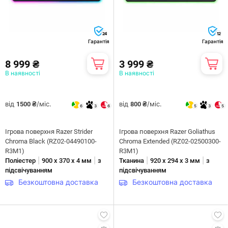
24
12
Гарантія
Гарантія
8 999 ₴
3 999 ₴
В наявності
В наявності
від
/міс.
від
/міс.
1500 ₴
800 ₴
6
3
6
5
3
5
Ігрова поверхня Razer Strider
Ігрова поверхня Razer Goliathus
Chroma Black (RZ02-04490100-
Chroma Extended (RZ02-02500300-
R3M1)
R3M1)
|
|
|
|
Поліестер
900 х 370 х 4 мм
з
Тканина
920 х 294 х 3 мм
з
підсвічуванням
підсвічуванням
Безкоштовна доставка
Безкоштовна доставка