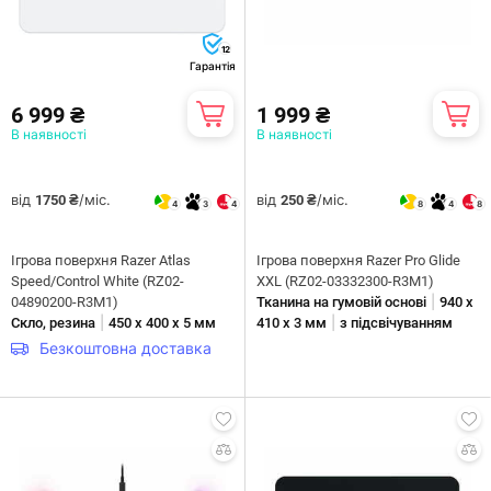
12
Гарантія
6 999 ₴
1 999 ₴
В наявності
В наявності
від
/міс.
від
/міс.
1750 ₴
250 ₴
4
3
4
8
4
8
Ігрова поверхня Razer Atlas
Ігрова поверхня Razer Pro Glide
Speed/Control White (RZ02-
XXL (RZ02-03332300-R3M1)
|
04890200-R3M1)
Тканина на гумовій основі
940 х
|
|
Скло, резина
450 x 400 х 5 мм
410 х 3 мм
з підсвічуванням
Безкоштовна доставка