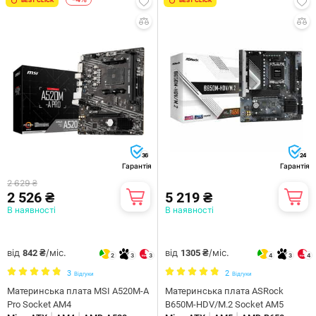
36
24
Гарантія
Гарантія
2 629 ₴
2 526 ₴
5 219 ₴
В наявності
В наявності
від
/міс.
від
/міс.
842 ₴
1305 ₴
2
3
3
4
3
4
3
2
Відгуки
Відгуки
Материнська плата MSI A520M-A
Материнська плата ASRock
Pro Socket AM4
B650M-HDV/M.2 Socket AM5