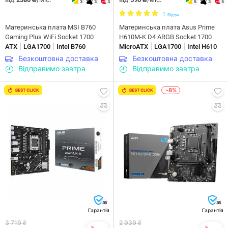
3
3
3
5
3
5
1
Відгук
Материнська плата MSI B760
Материнська плата Asus Prime
Gaming Plus WiFi Socket 1700
H610M-K D4 ARGB Socket 1700
|
|
|
|
ATX
LGA1700
Intel B760
MicroATX
LGA1700
Intel H610
Безкоштовна доставка
Безкоштовна доставка
Відправимо завтра
Відправимо завтра
-8%
BEST CLICK
BEST CLICK
36
36
Гарантія
Гарантія
3 719 ₴
2 939 ₴