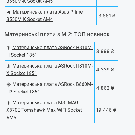
B650M-K Socket AM5
🔥
Материнська плата Asus Prime
3 861 ₴
B550M-K Socket AM4
Материнські плати з M.2: ТОП новинок
☀️
Материнська плата ASRock H810M-
3 999 ₴
H Socket 1851
☀️
Материнська плата ASRock H810M-
4 339 ₴
X Socket 1851
☀️
Материнська плата ASRock B860M-
4 862 ₴
H2 Socket 1851
☀️
Материнська плата MSI MAG
19 446 ₴
X870E Tomahawk Max WiFi Socket
AM5