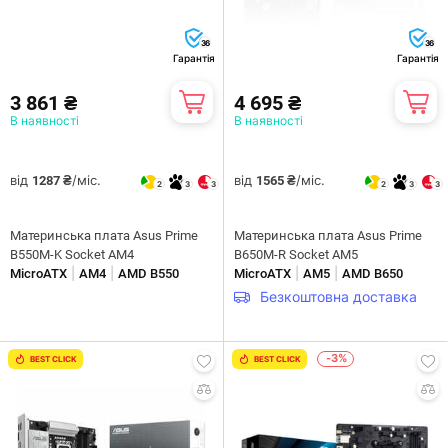
36
36
Гарантія
Гарантія
3 861 ₴
4 695 ₴
В наявності
В наявності
від
/міс.
від
/міс.
1287 ₴
1565 ₴
2
3
3
2
3
3
Материнська плата Asus Prime
Материнська плата Asus Prime
B550M-K Socket AM4
B650M-R Socket AM5
|
|
|
|
MicroATX
AM4
AMD B550
MicroATX
AM5
AMD B650
Безкоштовна доставка
-3%
BEST CLICK
BEST CLICK