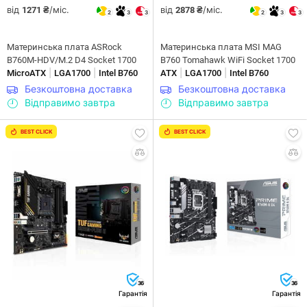
від
/міс.
від
/міс.
1271 ₴
2878 ₴
2
3
3
2
3
3
Материнська плата ASRock
Материнська плата MSI MAG
B760M-HDV/M.2 D4 Socket 1700
B760 Tomahawk WiFі Socket 1700
|
|
|
|
MicroATX
LGA1700
Intel B760
ATX
LGA1700
Intel B760
Безкоштовна доставка
Безкоштовна доставка
Відправимо завтра
Відправимо завтра
BEST CLICK
BEST CLICK
36
36
Гарантія
Гарантія