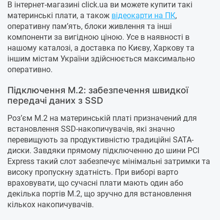
В інтернет-магазині click.ua ви можете купити такі
материнські плати, а також
відеокарти на ПК
,
оперативну пам’ять, блоки живлення та інші
компоненти за вигідною ціною. Усе в наявності в
нашому каталозі, а доставка по Києву, Харкову та
іншим містам України здійснюється максимально
оперативно.
Підключення M.2: забезпечення швидкої
передачі даних з SSD
Роз’єм M.2 на материнській платі призначений для
встановлення SSD-накопичувачів, які значно
перевищують за продуктивністю традиційні SATA-
диски. Завдяки прямому підключенню до шини PCI
Express такий слот забезпечує мінімальні затримки та
високу пропускну здатність. При виборі варто
враховувати, що сучасні плати мають один або
декілька портів M.2, що зручно для встановлення
кількох накопичувачів.