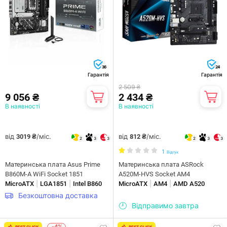
36
24
Гарантія
Гарантія
2 509 ₴
9 056 ₴
2 434 ₴
В наявності
В наявності
від
/міс.
від
/міс.
3019 ₴
812 ₴
2
3
3
2
3
3
1
Відгук
Материнська плата Asus Prime
Материнська плата ASRock
B860M-A WiFi Socket 1851
A520M-HVS Socket AM4
|
|
|
|
MicroATX
LGA1851
Intel B860
MicroATX
AM4
AMD A520
Безкоштовна доставка
Відправимо завтра
-4%
BEST CLICK
BEST CLICK