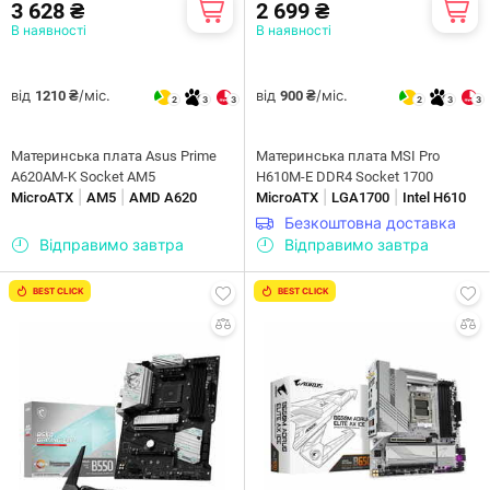
3 628 ₴
2 699 ₴
В наявності
В наявності
від
/міс.
від
/міс.
1210 ₴
900 ₴
2
3
3
2
3
3
Материнська плата Asus Prime
Материнська плата MSI Pro
A620AM-K Socket AM5
H610M-E DDR4 Socket 1700
|
|
|
|
MicroATX
AM5
AMD A620
MicroATX
LGA1700
Intel H610
Безкоштовна доставка
Відправимо завтра
Відправимо завтра
BEST CLICK
BEST CLICK