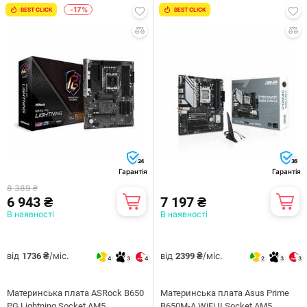
-17%
BEST CLICK
BEST CLICK
24
36
Гарантія
Гарантія
8 389 ₴
6 943 ₴
7 197 ₴
В наявності
В наявності
від
/міс.
від
/міс.
1736 ₴
2399 ₴
4
3
4
2
3
3
Материнська плата ASRock B650
Материнська плата Asus Prime
PG Lightning Socket AM5
B650M-A WiFi II Socket AM5