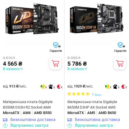
36
36
Гарантія
Гарантія
4 615 ₴
6 099 ₴
4 565 ₴
5 786 ₴
В наявності
В наявності
від
/міс.
від
/міс.
913 ₴
1929 ₴
5
3
5
2
3
3
1
Відгук
Материнська плата Gigabyte
Материнська плата Gigabyte
B550M DS3H R2 Socket AM4
B650M D3HP AX Socket AM5
|
|
|
|
MicroATX
AM4
AMD B550
MicroATX
AM5
AMD B650
Безкоштовна доставка
Безкоштовна доставка
Відправимо завтра
Відправимо завтра