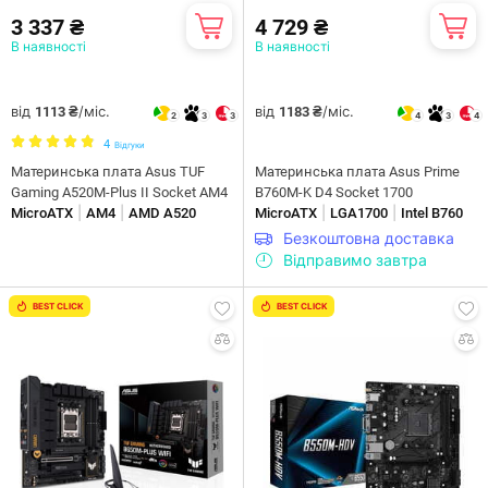
3 337 ₴
4 729 ₴
В наявності
В наявності
від
/міс.
від
/міс.
1113 ₴
1183 ₴
2
3
3
4
3
4
4
Відгуки
Материнська плата Asus TUF
Материнська плата Asus Prime
Gaming A520M-Plus II Socket AM4
B760M-K D4 Socket 1700
|
|
|
|
MicroATX
AM4
AMD A520
MicroATX
LGA1700
Intel B760
Безкоштовна доставка
Відправимо завтра
BEST CLICK
BEST CLICK