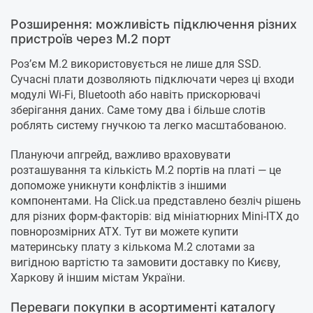
Розширення: можливість підключення різних
пристроїв через M.2 порт
Роз’єм M.2 використовується не лише для SSD.
Сучасні плати дозволяють підключати через ці входи
модулі Wi-Fi, Bluetooth або навіть прискорювачі
зберігання даних. Саме тому два і більше слотів
роблять систему гнучкою та легко масштабованою.
Плануючи апгрейд, важливо враховувати
розташування та кількість M.2 портів на платі — це
допоможе уникнути конфліктів з іншими
компонентами. На Click.ua представлено безліч рішень
для різних форм-факторів: від мініатюрних Mini-ITX до
повнорозмірних ATX. Тут ви можете купити
материнську плату з кількома M.2 слотами за
вигідною вартістю та замовити доставку по Києву,
Харкову й іншим містам України.
Переваги покупки в асортименті каталогу