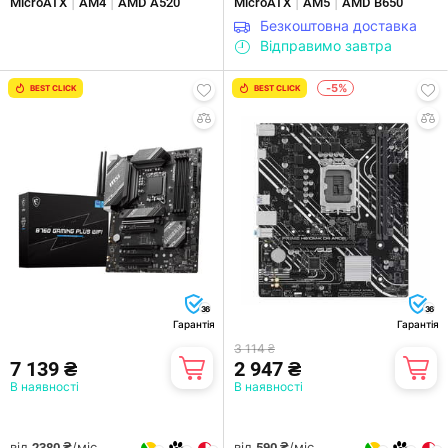
|
|
|
|
MicroATX
AM4
AMD A520
MicroATX
AM5
AMD B650
Безкоштовна доставка
Відправимо завтра
-5%
BEST CLICK
BEST CLICK
36
36
Гарантія
Гарантія
3 114 ₴
7 139 ₴
2 947 ₴
В наявності
В наявності
від
/міс.
від
/міс.
2380 ₴
590 ₴