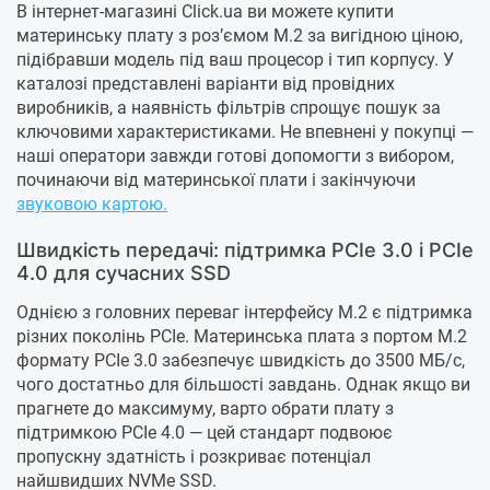
В інтернет-магазині Click.ua ви можете купити
материнську плату з роз’ємом M.2 за вигідною ціною,
підібравши модель під ваш процесор і тип корпусу. У
каталозі представлені варіанти від провідних
виробників, а наявність фільтрів спрощує пошук за
ключовими характеристиками. Не впевнені у покупці —
наші оператори завжди готові допомогти з вибором,
починаючи від материнської плати і закінчуючи
звуковою картою.
Швидкість передачі: підтримка PCIe 3.0 і PCIe
4.0 для сучасних SSD
Однією з головних переваг інтерфейсу M.2 є підтримка
різних поколінь PCIe. Материнська плата з портом M.2
формату PCIe 3.0 забезпечує швидкість до 3500 МБ/с,
чого достатньо для більшості завдань. Однак якщо ви
прагнете до максимуму, варто обрати плату з
підтримкою PCIe 4.0 — цей стандарт подвоює
пропускну здатність і розкриває потенціал
найшвидших NVMe SSD.