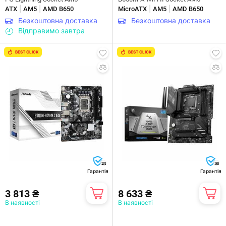
|
|
|
|
ATX
AM5
AMD B650
MicroATX
AM5
AMD B650
Безкоштовна доставка
Безкоштовна доставка
Відправимо завтра
BEST CLICK
BEST CLICK
24
36
Гарантія
Гарантія
3 813 ₴
8 633 ₴
В наявності
В наявності