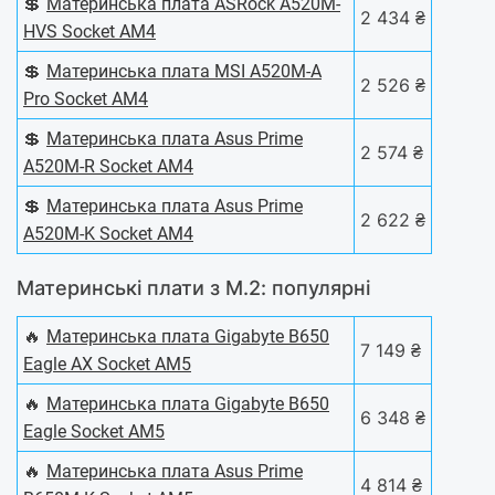
💲
Материнська плата ASRock A520M-
2 434 ₴
HVS Socket AM4
💲
Материнська плата MSI A520M-A
2 526 ₴
Pro Socket AM4
💲
Материнська плата Asus Prime
2 574 ₴
A520M-R Socket AM4
💲
Материнська плата Asus Prime
2 622 ₴
A520M-K Socket AM4
Материнські плати з M.2: популярні
🔥
Материнська плата Gigabyte B650
7 149 ₴
Eagle AX Socket AM5
🔥
Материнська плата Gigabyte B650
6 348 ₴
Eagle Socket AM5
🔥
Материнська плата Asus Prime
4 814 ₴