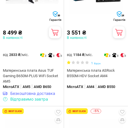
36
24
Гарантія
Гарантія
8 499 ₴
3 551 ₴
В наявності
В наявності
від
/міс.
від
/міс.
2833 ₴
1184 ₴
2
3
3
2
3
3
1
Відгук
Материнська плата Asus TUF
Материнська плата ASRock
Gaming B650M-PLUS WiFi Socket
B550M-HDV Socket AM4
AM5
|
|
|
|
MicroATX
AM5
AMD B650
MicroATX
AM4
AMD B550
Безкоштовна доставка
Відправимо завтра
-5%
BEST CLICK
BEST CLICK