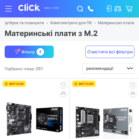
, ноутбуки та планшети
Комплектуючі для ПК
Материнські плати
Материнські плати з M.2
Очистити всі фільтри
Фільтр
3
261
Підібрано товар:
BEST CLICK
BEST CLICK