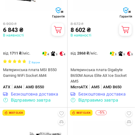
36
36
Гарантія
Гарантія
6 900 ₴
8 672 ₴
6 843 ₴
8 602 ₴
В наявності
В наявності
від
/міс.
від
/міс.
1711 ₴
2868 ₴
4
3
4
3
3
3
2
Відгуки
Материнська плата MSI B550
Материнська плата Gigabyte
Gaming WiFi Socket AM4
B650M Aorus Elite AX Ice Socket
AM5
|
|
|
|
ATX
AM4
AMD B550
MicroATX
AM5
AMD B650
Безкоштовна доставка
Безкоштовна доставка
Відправимо завтра
Відправимо завтра
-5%
BEST CLICK
BEST CLICK