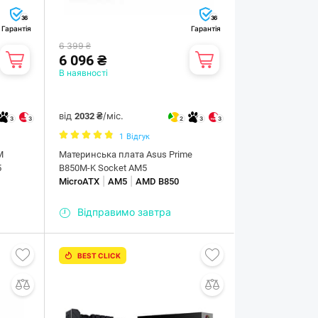
36
36
Гарантія
Гарантія
6 399 ₴
6 096 ₴
В наявності
від
/міс.
2032 ₴
3
3
2
3
3
1
Відгук
M
Материнська плата Asus Prime
5
B850M-K Socket AM5
|
|
MicroATX
AM5
AMD B850
Відправимо завтра
BEST CLICK