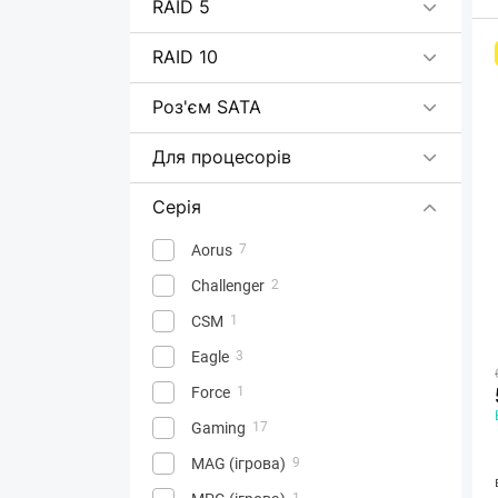
RAID 5
RAID 10
Роз'єм SATA
Для процесорів
Серія
Aorus
7
Challenger
2
CSM
1
Eagle
3
Force
1
Gaming
17
MAG (ігрова)
9
1