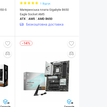
1
Відгук
850-S
Материнська плата Gigabyte B650
Eagle Socket AM5
|
|
ATX
AM5
AMD B650
Безкоштовна доставка
-14%
24
36
Гарантія
Гарантія