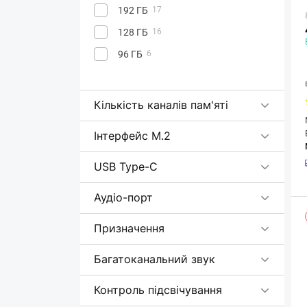
192 ГБ
17
128 ГБ
16
96 ГБ
6
Кількість каналів пам'яті
Інтерфейс М.2
USB Type-C
Аудіо-порт
Призначення
Багатоканальний звук
Контроль підсвічування