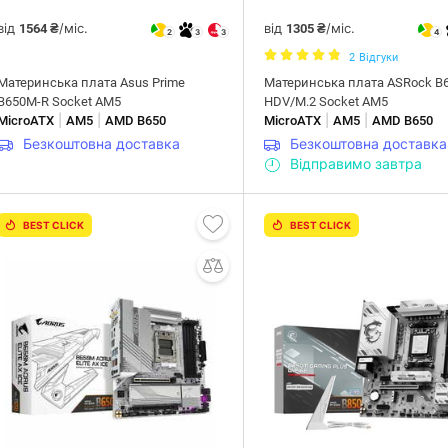
від
/міс.
від
/міс.
1564 ₴
1305 ₴
2
3
3
4
2
Відгуки
Материнська плата Asus Prime
Материнська плата ASRock B
B650M-R Socket AM5
HDV/M.2 Socket AM5
|
|
|
|
MicroATX
AM5
AMD B650
MicroATX
AM5
AMD B650
Безкоштовна доставка
Безкоштовна доставка
Відправимо завтра
BEST CLICK
BEST CLICK