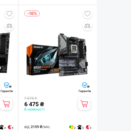
-16%
36
36
Гарантія
Гарантія
7 678 ₴
6 475 ₴
В наявності
від
/міс.
2159 ₴
3
4
2
3
3