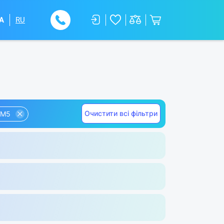
A
RU
Очистити всі фільтри
AM5