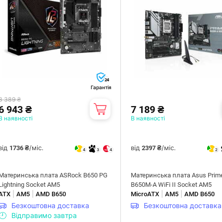
24
Гарантія
8 389 ₴
6 943 ₴
7 189 ₴
В наявності
В наявності
від
/міс.
від
/міс.
1736 ₴
2397 ₴
4
3
4
2
Материнська плата ASRock B650 PG
Материнська плата Asus Prim
Lightning Socket AM5
B650M-A WiFi II Socket AM5
|
|
|
|
ATX
AM5
AMD B650
MicroATX
AM5
AMD B650
Безкоштовна доставка
Безкоштовна доставка
Відправимо завтра