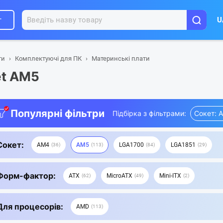
г
U
ти
Комплектуючі для ПК
Материнські плати
et AM5
Популярні фільтри
Підбірка з фільтрами:
Сокет: 
Сокет:
AM4
AM5
LGA1700
LGA1851
36
113
84
29
Форм-фактор:
ATX
MicroATX
Mini-ITX
62
49
2
Для процесорів:
AMD
113