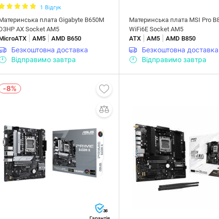
1
Відгук
Материнська плата Gigabyte B650M
Материнська плата MSI Pro B
D3HP AX Socket AM5
WiFi6E Socket AM5
|
|
|
|
MicroATX
AM5
AMD B650
ATX
AM5
AMD B850
Безкоштовна доставка
Безкоштовна доставка
Відправимо завтра
Відправимо завтра
-8%
36
Гарантія