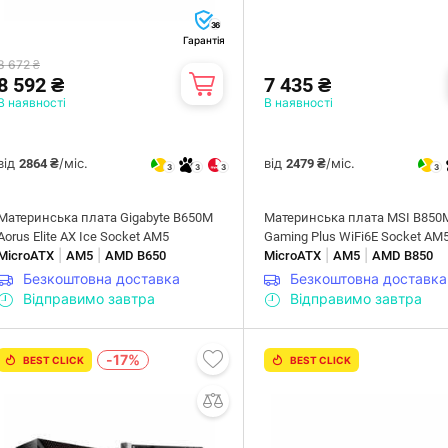
36
Гарантія
8 672 ₴
8 592 ₴
7 435 ₴
В наявності
В наявності
від
/міс.
від
/міс.
2864 ₴
2479 ₴
3
3
3
3
Материнська плата Gigabyte B650M
Материнська плата MSI B850
Aorus Elite AX Ice Socket AM5
Gaming Plus WiFi6E Socket AM
|
|
|
|
MicroATX
AM5
AMD B650
MicroATX
AM5
AMD B850
Безкоштовна доставка
Безкоштовна доставка
Відправимо завтра
Відправимо завтра
-17%
BEST CLICK
BEST CLICK