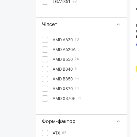
LGA1851
29
Чіпсет
AMD A620
10
AMD A620A
3
AMD B650
24
AMD B840
6
AMD B850
44
AMD X870
14
AMD X870E
12
Форм-фактор
ATX
62