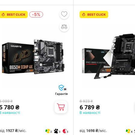
-5%
BEST CLICK
BEST CLICK
36
Гарантія
6 099 ₴
6 923 ₴
5 780 ₴
6 789 ₴
В наявності
В наявності
від
/міс.
від
/міс.
1927 ₴
1698 ₴
2
3
3
4