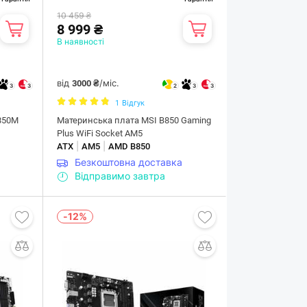
10 459 ₴
8 999 ₴
В наявності
від
/міс.
3000 ₴
3
3
2
3
3
1
Відгук
850M
Материнська плата MSI B850 Gaming
Plus WiFi Socket AM5
|
|
ATX
AM5
AMD B850
Безкоштовна доставка
Відправимо завтра
-12%