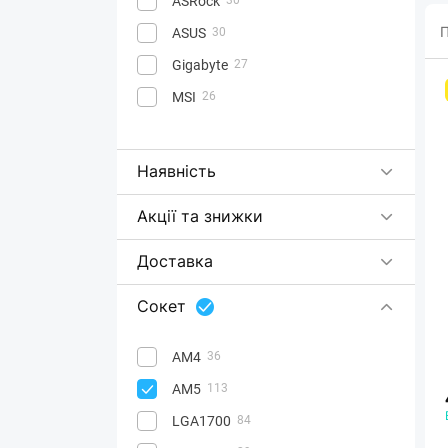
ASRock
П
ASUS
30
Gigabyte
27
MSI
26
Наявність
Акції та знижки
Доставка
Сокет
AM4
36
AM5
113
LGA1700
84