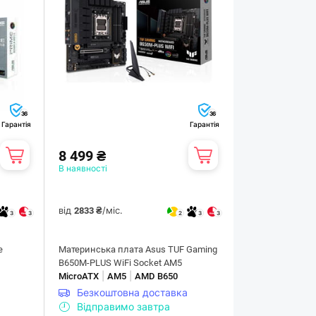
36
36
Гарантія
Гарантія
8 499 ₴
В наявності
від
/міс.
2833 ₴
3
3
2
3
3
e
Материнська плата Asus TUF Gaming
B650M-PLUS WiFi Socket AM5
|
|
MicroATX
AM5
AMD B650
Безкоштовна доставка
Відправимо завтра