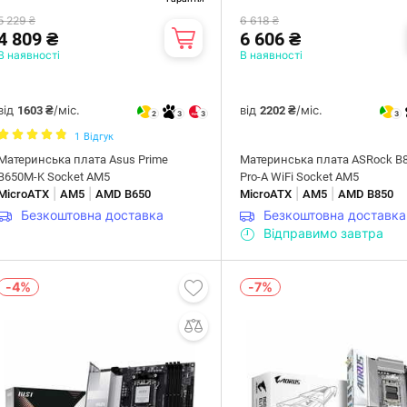
5 229 ₴
6 618 ₴
4 809 ₴
6 606 ₴
В наявності
В наявності
від
/міс.
від
/міс.
1603 ₴
2202 ₴
2
3
3
3
1
Відгук
Материнська плата Asus Prime
Материнська плата ASRock B
B650M-K Socket AM5
Pro-A WiFi Socket AM5
|
|
|
|
MicroATX
AM5
AMD B650
MicroATX
AM5
AMD B850
Безкоштовна доставка
Безкоштовна доставка
Відправимо завтра
-4%
-7%