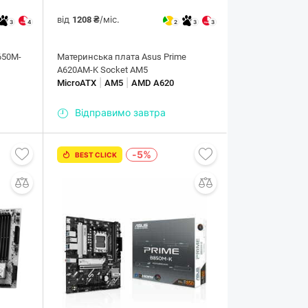
від
/міс.
1208 ₴
3
4
2
3
3
650M-
Материнська плата Asus Prime
A620AM-K Socket AM5
|
|
MicroATX
AM5
AMD A620
Відправимо завтра
-5%
BEST CLICK