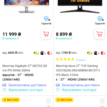
36
36
Гарантія
Гарантія
11 999 ₴
8 899 ₴
В наявності
В наявності
від
/міс.
від
/міс.
4000 ₴
1780 ₴
2
3
3
5
3
5
2
Відгуки
Монітор Gigabyte 27" M27Q2 QD
Монітор Asus 27" TUF Gaming
Ice IPS White 200Hz
VG27AQ5A (90LM0BN0-B01371)
|
|
відсутня
27"
WQHD
IPS Black 210Hz
|
|
(2560х1440)
є
27"
WQHD (2560х1440)
Безкоштовна доставка
Безкоштовна доставка
Відправимо сьогодні
Відправимо сьогодні
BEST CLICK
BEST CLICK