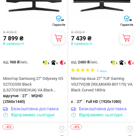
24
36
Гарантія
Гарантія
9 499 ₴
8 399 ₴
7 899 ₴
7 439 ₴
В наявності
В наявності
від
/міс.
від
/міс.
988 ₴
2480 ₴
8
6
8
3
3
3
1
Відгук
Монiтор Samsung 27" Odyssey G5
Монітор Asus 27" TUF Gaming
S27CG550 Black
VG27VQ3B (90LM0A90-B01170) VA
(LS27CG550EIXUA) VA Black
Black Curved 180Hz
|
|
Curved 165Hz
відсутня
27"
WQHD
|
|
(2560х1440)
є
27"
Full HD (1920x1080)
Безкоштовна доставка
Безкоштовна доставка
Відправимо сьогодні
Відправимо сьогодні
-6%
-8%