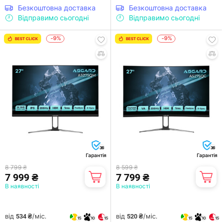
Безкоштовна доставка
Безкоштовна доставка
Відправимо сьогодні
Відправимо сьогодні
-9%
-9%
BEST CLICK
BEST CLICK
36
36
Гарантія
Гарантія
8 799 ₴
8 599 ₴
7 999 ₴
7 799 ₴
В наявності
В наявності
від
/міс.
від
/міс.
534 ₴
520 ₴
15
10
15
15
10
15