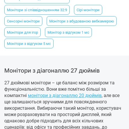
Монітори зі співвідношенням 32:9
Сірі монітори
Сенсорні монітори
Монітори з вбудованою вебкамерою
Монітори для ігор
Монітор з відгуком 1 мс
Монітори з відгуком 5 мс
Монітори з діагоналлю 27 дюймів
27 дюймові монітори – це баланс між розміром та
функціональністю. Вони вже помітно більші за
компактні
монітори з діагоналлю 20 дюймів
, але все
ще залишаються зручними для повсякденного
використання. Вибираючи такий монітор, користувач
може розраховувати на просторий дисплей, який
однаково добре підходить для всіх кільчових
сценаріїв: від офісу та професійних завдань, до