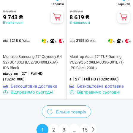
Гарантія
Гарантія
9 999 ₴
9 399 ₴
9 743 ₴
8 619 ₴
В наявності
В наявності
від
/міс.
від
/міс.
1218 ₴
2155 ₴
8
6
8
4
3
4
Монiтор Samsung 27" Odyssey G4
Монітор Asus 27" TUF Gaming
S27BG400EI (LS27BG400EIXUA)
VG279Q5R (90LM0BS0-B01E71)
IPS Black
IPS Black 200Hz
|
|
відсутня
27"
Full HD
|
|
(1920x1080)
є
27"
Full HD (1920x1080)
Безкоштовна доставка
Безкоштовна доставка
Відправимо сьогодні
Відправимо сьогодні
Більше товарів
1
2
3
…
15