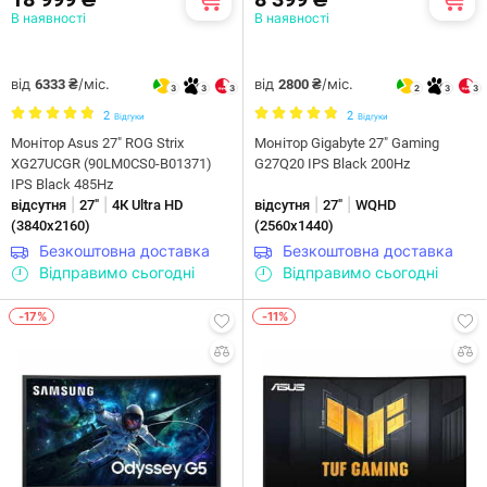
В наявності
В наявності
від
/міс.
від
/міс.
6333 ₴
2800 ₴
3
3
3
2
3
3
2
2
Відгуки
Відгуки
Монітор Asus 27" ROG Strix
Монітор Gigabyte 27" Gaming
XG27UCGR (90LM0CS0-B01371)
G27Q20 IPS Black 200Hz
IPS Black 485Hz
|
|
|
|
відсутня
27"
4К Ultra HD
відсутня
27"
WQHD
(3840х2160)
(2560х1440)
Безкоштовна доставка
Безкоштовна доставка
Відправимо сьогодні
Відправимо сьогодні
-17%
-11%