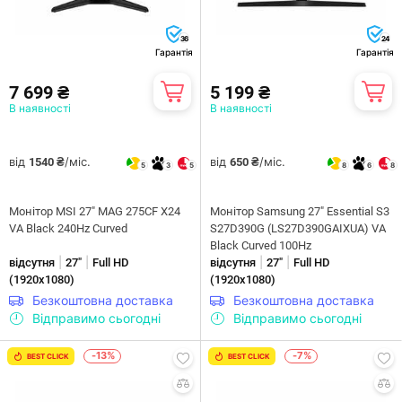
36
24
Гарантія
Гарантія
7 699 ₴
5 199 ₴
В наявності
В наявності
від
/міс.
від
/міс.
1540 ₴
650 ₴
5
3
5
8
6
8
Монітор MSI 27" MAG 275CF X24
Монiтор Samsung 27" Essential S3
VA Black 240Hz Curved
S27D390G (LS27D390GAIXUA) VA
Black Curved 100Hz
|
|
|
|
відсутня
27"
Full HD
відсутня
27"
Full HD
(1920x1080)
(1920x1080)
Безкоштовна доставка
Безкоштовна доставка
Відправимо сьогодні
Відправимо сьогодні
-13%
-7%
BEST CLICK
BEST CLICK