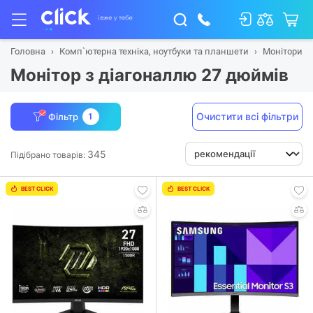
Головна
Комп`ютерна техніка, ноутбуки та планшети
Монітори
Монітор з діагоналлю 27 дюймів
Очистити всі фільтри
Фільтр
1
345
Підібрано товарів:
BEST CLICK
BEST CLICK