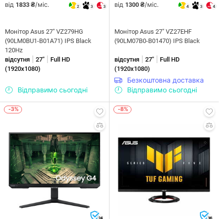
від
/міс.
від
/міс.
1833 ₴
1300 ₴
2
3
3
4
3
4
Монітор Asus 27" VZ279HG
Монітор Asus 27" VZ27EHF
(90LM0BU1-B01A71) IPS Black
(90LM07B0-B01470) IPS Black
120Hz
|
|
|
|
відсутня
27"
Full HD
відсутня
27"
Full HD
(1920x1080)
(1920x1080)
Безкоштовна доставка
Відправимо сьогодні
Відправимо сьогодні
-3%
-8%
24
36