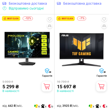
Безкоштовна доставка
Безкоштовна доставка
Відправимо сьогодні
-12%
-7%
BEST CLICK
BEST CLICK
36
36
Гарантія
Гарантія
5 999 ₴
16 799 ₴
5 299 ₴
15 697 ₴
В наявності
В наявності
від
/міс.
від
/міс.
442 ₴
3925 ₴
12
8
12
4
3
4