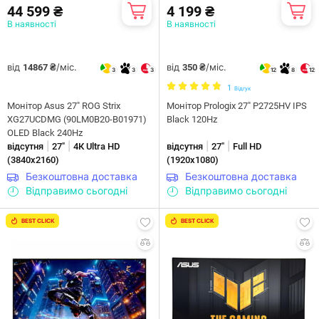
44 599 ₴
4 199 ₴
В наявності
В наявності
від
/міс.
від
/міс.
14867 ₴
350 ₴
3
3
3
12
8
12
1
Відгук
Монітор Asus 27" ROG Strix
Монітор Prologix 27" P2725HV IPS
XG27UCDMG (90LM0B20-B01971)
Black 120Hz
OLED Black 240Hz
|
|
|
|
відсутня
27"
4К Ultra HD
відсутня
27"
Full HD
(3840х2160)
(1920x1080)
Безкоштовна доставка
Безкоштовна доставка
Відправимо сьогодні
Відправимо сьогодні
BEST CLICK
BEST CLICK