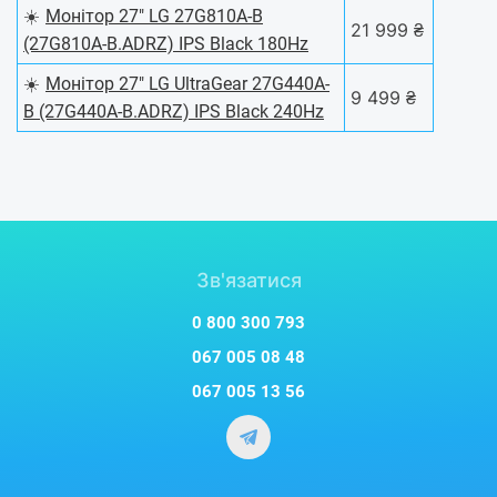
☀️
Монітор 27" LG 27G810A-B
21 999 ₴
(27G810A-B.ADRZ) IPS Black 180Hz
☀️
Монітор 27" LG UltraGear 27G440A-
9 499 ₴
B (27G440A-B.ADRZ) IPS Black 240Hz
Зв'язатися
0 800 300 793
067 005 08 48
067 005 13 56