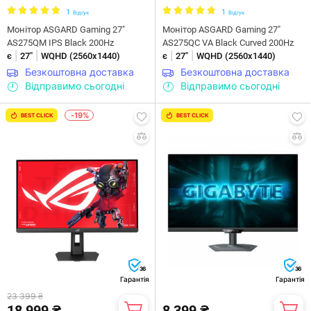
1
1
Відгук
Відгук
Монітор ASGARD Gaming 27"
Монітор ASGARD Gaming 27"
AS275QM IPS Black 200Hz
AS275QC VA Black Curved 200Hz
|
|
|
|
є
27"
WQHD (2560х1440)
є
27"
WQHD (2560х1440)
Безкоштовна доставка
Безкоштовна доставка
Відправимо сьогодні
Відправимо сьогодні
-19%
BEST CLICK
BEST CLICK
36
36
Гарантія
Гарантія
23 399 ₴
18 999 ₴
8 399 ₴