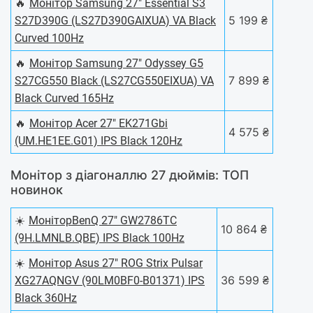
🔥
Монiтор Samsung 27" Essential S3
5 199 ₴
S27D390G (LS27D390GAIXUA) VA Black
Curved 100Hz
🔥
Монiтор Samsung 27" Odyssey G5
7 899 ₴
S27CG550 Black (LS27CG550EIXUA) VA
Black Curved 165Hz
🔥
Монітор Acer 27" EK271Gbi
4 575 ₴
(UM.HE1EE.G01) IPS Black 120Hz
Монітор з діагоналлю 27 дюймів: ТОП
новинок
☀️
МоніторBenQ 27" GW2786TC
10 864 ₴
(9H.LMNLB.QBE) IPS Black 100Hz
☀️
Монiтор Asus 27" ROG Strix Pulsar
36 599 ₴
XG27AQNGV (90LM0BF0-B01371) IPS
Black 360Hz