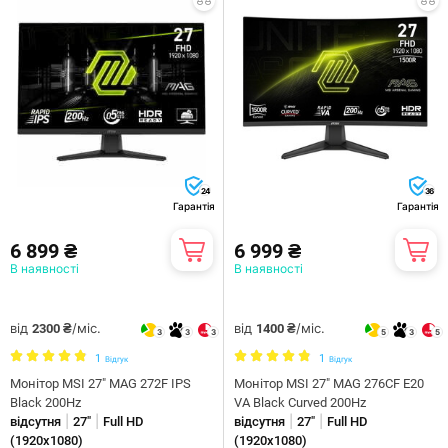
24
36
Гарантія
Гарантія
6 899 ₴
6 999 ₴
В наявності
В наявності
від
/міс.
від
/міс.
2300 ₴
1400 ₴
3
3
3
5
3
5
1
1
Відгук
Відгук
Монітор MSI 27" MAG 272F IPS
Монітор MSI 27" MAG 276CF E20
Black 200Hz
VA Black Curved 200Hz
|
|
|
|
відсутня
27"
Full HD
відсутня
27"
Full HD
(1920x1080)
(1920x1080)