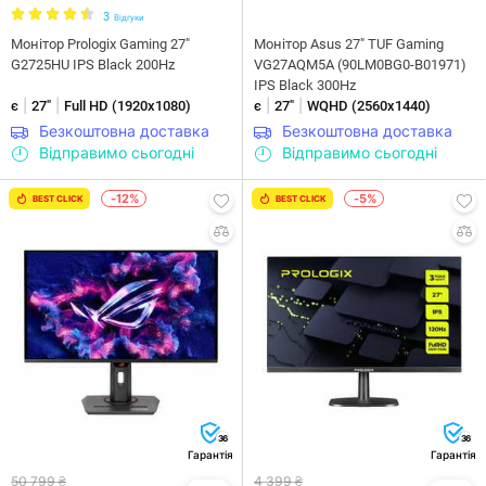
3
Відгуки
Монітор Prologix Gaming 27"
Монітор Asus 27" TUF Gaming
G2725HU IPS Black 200Hz
VG27AQM5A (90LM0BG0-B01971)
IPS Black 300Hz
|
|
|
|
є
27"
Full HD (1920x1080)
є
27"
WQHD (2560х1440)
Безкоштовна доставка
Безкоштовна доставка
Відправимо сьогодні
Відправимо сьогодні
-12%
-5%
BEST CLICK
BEST CLICK
36
36
Гарантія
Гарантія
50 799 ₴
4 399 ₴