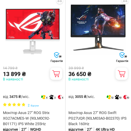
36
36
Гарантія
Гарантія
14 799 ₴
39 999 ₴
13 899 ₴
36 650 ₴
В наявності
В наявності
від
/міс.
від
/міс.
3475 ₴
3055 ₴
4
3
4
12
10
10
2
Відгуки
Монітор Asus 27" ROG Strix
Монiтор Asus 27" ROG Swift
XG27ACMES-W (90LM0C92-
PG27UQR (90LM03A0-B02370) IPS
B01171) IPS White 255Hz
Black 160Hz
|
|
|
|
відсутня
27"
WQHD
відсутня
27"
4К Ultra HD