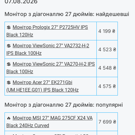
07.08.2026
Монітор з діагоналлю 27 дюймів: найдешевші
💲
Монітор Prologix 27" P2725HV IPS
4 199 ₴
Black 120Hz
💲
Монітор ViewSonic 27" VA2732-H-2
4 523 ₴
IPS Black 100Hz
💲
Монітор ViewSonic 27" VA270-H-2 IPS
4 548 ₴
Black 100Hz
💲
Монітор Acer 27" EK271Gbi
4 575 ₴
(UM.HE1EE.G01) IPS Black 120Hz
Монітор з діагоналлю 27 дюймів: популярні
🔥
Монітор MSI 27" MAG 275CF X24 VA
7 699 ₴
Black 240Hz Curved