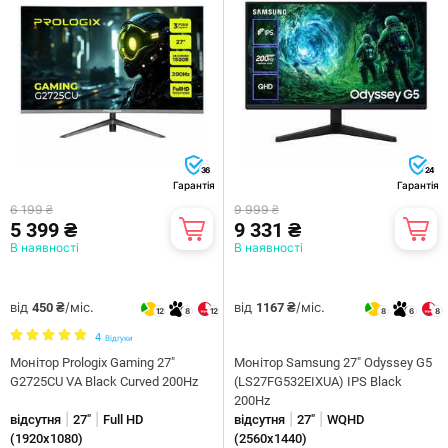
36
24
Гарантія
Гарантія
6 199 ₴
9 999 ₴
5 399 ₴
9 331 ₴
В наявності
В наявності
від
/міс.
від
/міс.
450 ₴
1167 ₴
12
8
12
8
6
8
4
Відгуки
Монітор Prologix Gaming 27"
Монiтор Samsung 27" Odyssey G5
G2725CU VA Black Curved 200Hz
(LS27FG532EIXUA) IPS Black
200Hz
|
|
|
|
відсутня
27"
Full HD
відсутня
27"
WQHD
(1920x1080)
(2560х1440)