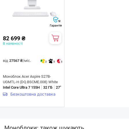
12
Гарантія
82 699 ₴
В наявності
від
/міс.
27567 ₴
2
3
3
Моноблок Acer Aspire S27B-
UGMTL-H (DQ.BSCME.008) White
|
|
Intel Core Ultra 7 155H
32 ГБ
27"
Безкоштовна доставка
Моноблоки: також шукають