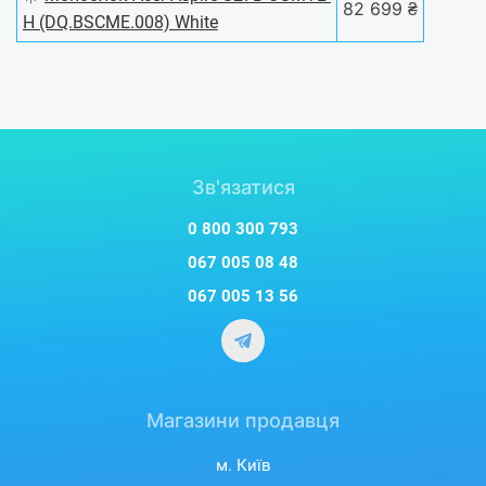
82 699 ₴
H (DQ.BSCME.008) White
Зв'язатися
0 800 300 793
067 005 08 48
067 005 13 56
Магазини продавця
м. Київ