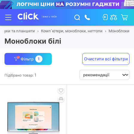
утбуки та планшети
Комп`ютери, моноблоки, неттопи
Моноблоки
Моноблоки білі
Очистити всі фільтри
Фільтр
1
1
Підібрано товар: