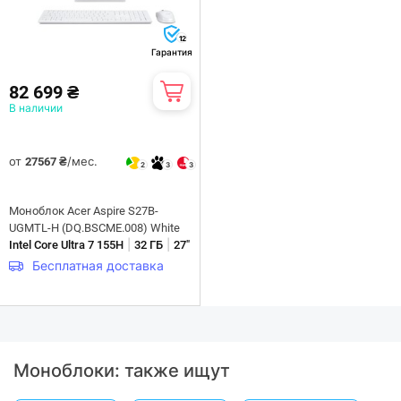
12
Гарантия
82 699 ₴
В наличии
от
/мес.
27567 ₴
2
3
3
Моноблок Acer Aspire S27B-
UGMTL-H (DQ.BSCME.008) White
|
|
Intel Core Ultra 7 155H
32 ГБ
27"
Бесплатная доставка
Моноблоки: также ищут