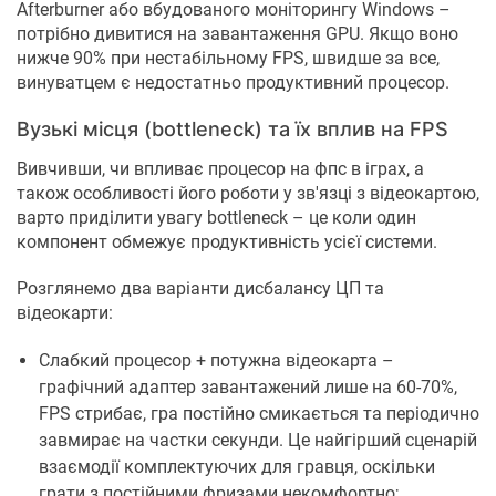
Afterburner або вбудованого моніторингу Windows –
потрібно дивитися на завантаження GPU. Якщо воно
нижче 90% при нестабільному FPS, швидше за все,
винуватцем є недостатньо продуктивний процесор.
Вузькі місця (bottleneck) та їх вплив на FPS
Вивчивши, чи впливає процесор на фпс в іграх, а
також особливості його роботи у зв'язці з відеокартою,
варто приділити увагу bottleneck – це коли один
компонент обмежує продуктивність усієї системи.
Розглянемо два варіанти дисбалансу ЦП та
відеокарти:
Слабкий процесор + потужна відеокарта –
графічний адаптер завантажений лише на 60-70%,
FPS стрибає, гра постійно смикається та періодично
завмирає на частки секунди. Це найгірший сценарій
взаємодії комплектуючих для гравця, оскільки
грати з постійними фризами некомфортно;