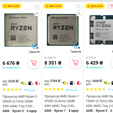
-1
BEST CLICK
BEST CLICK
BEST CLICK
36
36
Гарантія
Гарантія
8 499 ₴
7 715 ₴
8 351 ₴
6 429 ₴
6 676 ₴
В наявності
В наявності
В наявності
від
/
від
/
від
/
2784 ₴
1608 ₴
2226 ₴
міс.
міс.
3
3
3
4
міс.
3
3
3
38
17
19
Відгуків
В
Відгуків
Процесор AMD Ryzen 7
Процесор AMD Ry
Процесор AMD Ryzen 5
5700X (3.4GHz 32MB
7500F (3.7GHz 32
5600X (3.7GHz 32MB
65W AM4) Tray (100-
65W AM5) Tray (1
65W AM4) Tray (100-
|
|
|
|
|
|
000000926)
AM4
Ryzen 7
8 ядер
000000597)
AM5
Ryzen 5
6
000000065)
AM4
Ryzen 5
6 ядер