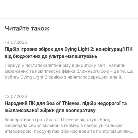
Читайте також
14.07.2026
Підбір ігрових збірок для Dying Light 2: конфігурації ПК
від бюджетних до ультра-налаштувань
Паркур у постапокаліптичному відкритому світі, натовпи
заражених та комплексна фізика ближнього бою – це те, що
робить Dying Light 2 однією з найатмосферніших, але й
водночас дуже вимогливих екшен-RPG останніх років. В її
основі лежить рушій C-Engine від студії Techland, який за
гарну картинку, просунуту симуляцію та реалістичну фізику
13.07.2026
вимагає підвищеної продуктивності від ПК.
Народний ПК для Sea of ​​Thieves: підбір недорогої та
збалансованої збірки для кооперативу
Кооперативна гра «Sea of ​​Thieves» від студії Rare,
завоювала серця мільйонів геймерів своєю унікальною
атмосферою, просунутою фізикою води та приголомшливим
візуальним стилем. Але за зовнішньою мультяшною