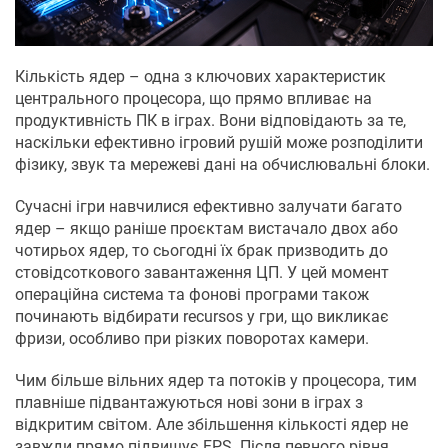
Кількість ядер – одна з ключових характеристик
центрального процесора, що прямо впливає на
продуктивність ПК в іграх. Вони відповідають за те,
наскільки ефективно ігровий рушій може розподілити
фізику, звук та мережеві дані на обчислювальні блоки.
Сучасні ігри навчилися ефективно залучати багато
ядер – якщо раніше проєктам вистачало двох або
чотирьох ядер, то сьогодні їх брак призводить до
стовідсоткового завантаження ЦП. У цей момент
операційна система та фонові програми також
починають відбирати recursos у гри, що викликає
фризи, особливо при різких поворотах камери.
Чим більше вільних ядер та потоків у процесора, тим
плавніше підвантажуються нові зони в іграх з
відкритим світом. Але збільшення кількості ядер не
завжди прямо підвищує FPS. Після певного рівня