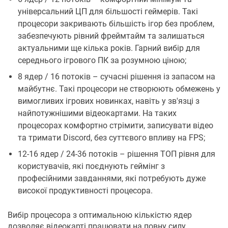
універсальний ЦП для більшості геймерів. Такі
процесори закривають більшість ігор без проблем,
забезпечують рівний фреймтайм та залишаться
актуальними ще кілька років. Гарний вибір для
середнього ігрового ПК за розумною ціною;
8 ядер / 16 потоків – сучасні рішення із запасом на
майбутнє. Такі процесори не створюють обмежень у
вимогливих ігрових новинках, навіть у зв'язці з
найпотужнішими відеокартами. На таких
процесорах комфортно стрімити, записувати відео
та тримати Discord, без суттєвого впливу на FPS;
12-16 ядер / 24-36 потоків – рішення ТОП рівня для
користувачів, які поєднують геймінг з
професійними завданнями, які потребують дуже
високої продуктивності процесора.
Вибір процесора з оптимальною кількістю ядер
дозволяє відеокарті працювати на повну силу,