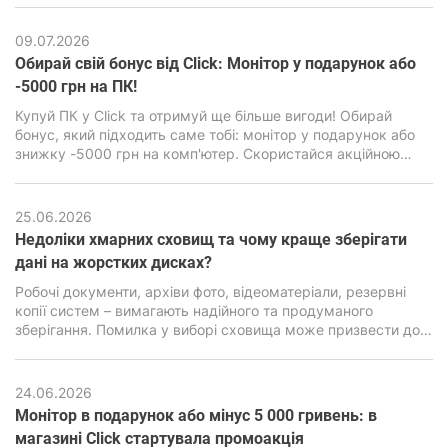
графікою є дуже сильний двигун Unreal Engine 4, здатний
навантажити навіть сучасні ПК, особливо бюджетного
09.07.2026
класу.
Обирай свій бонус від Click: Монітор у подарунок або
-5000 грн на ПК!
Купуй ПК у Click та отримуй ще більше вигоди! Обирай
бонус, який підходить саме тобі: монітор у подарунок або
знижку -5000 грн на комп'ютер. Скористайся акційною
пропозицією та зроби свою покупку ще вигіднішою.
25.06.2026
Недоліки хмарних сховищ та чому краще зберігати
дані на жорстких дисках?
Робочі документи, архіви фото, відеоматеріали, резервні
копії систем – вимагають надійного та продуманого
зберігання. Помилка у виборі сховища може призвести до
втрати інформації, серйозних фінансових та репутаційних
наслідків. Саме тому питання вибору між хмарними
сервісами та локальними накопичувачами стоїть особливо
24.06.2026
гостро.
Монітор в подарунок або мінус 5 000 гривень: в
магазині Click стартувала промоакція