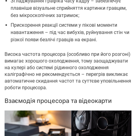
Згладжування графіка часу кадру – забезпечує
плавніше візуальне сприйняття картинки гравцем,
без мікроскопічних затримок;
Прискорення реакції системи у пікові моменти
навантаження – під час вибухів, руйнування стін чи
різкої появи безлічі гравців на екрані.
Висока частота процесора (особливо при його розгоні)
вимагає хорошого охолодження, тому заощаджувати
на кулері або системі рідинного охолодження
каліграфічно не рекомендується – перегрів викликає
автоматичне скидання частот та суттєве уповільнення
роботи процесора.
Взаємодія процесора та відеокарти