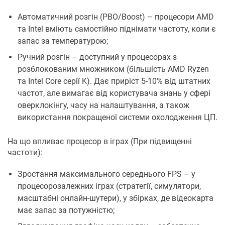
Автоматичний розгін (PBO/Boost) – процесори AMD
та Intel вміють самостійно піднімати частоту, коли є
запас за температурою;
Ручний розгін – доступний у процесорах з
розблокованим множником (більшість AMD Ryzen
та Intel Core серії K). Дає приріст 5-10% від штатних
частот, але вимагає від користувача знань у сфері
оверклокінгу, часу на налаштування, а також
використання покращеної системи охолодження ЦП.
На що впливає процесор в іграх (При підвищенні
частоти):
Зростання максимального середнього FPS – у
процесорозалежних іграх (стратегії, симулятори,
масштабні онлайн-шутери), у збірках, де відеокарта
має запас за потужністю;