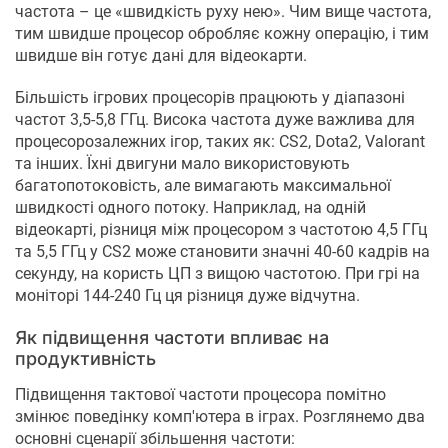
частота – це «швидкість руху нею». Чим вище частота,
тим швидше процесор обробляє кожну операцію, і тим
швидше він готує дані для відеокарти.
Більшість ігрових процесорів працюють у діапазоні
частот 3,5-5,8 ГГц. Висока частота дуже важлива для
процесорозалежних ігор, таких як: CS2, Dota2, Valorant
та інших. Їхні двигуни мало використовують
багатопотоковість, але вимагають максимальної
швидкості одного потоку. Наприклад, на одній
відеокарті, різниця між процесором з частотою 4,5 ГГц
та 5,5 ГГц у CS2 може становити значні 40-60 кадрів на
секунду, на користь ЦП з вищою частотою. При грі на
моніторі 144-240 Гц ця різниця дуже відчутна.
Як підвищення частоти впливає на
продуктивність
Підвищення тактової частоти процесора помітно
змінює поведінку комп'ютера в іграх. Розглянемо два
основні сценарії збільшення частоти: