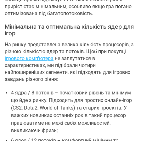
приріст стає мінімальним, особливо якщо гра погано
оптимізована під багатопотоковість.
Мінімальна та оптимальна кількість ядер для
ігор
На ринку представлена ​​велика кількість процесорів, з
різною кількістю ядер та потоків. Щоб при покупці
ігрового комп'ютера
не заплутатися в
характеристиках, ми підібрали чотири
найпоширеніших сегменти, які підходять для ігрових
завдань різного рівня:
4 ядра / 8 потоків – початковий рівень та мінімум
що йде з ринку. Підходить для простих онлайн-ігор
(CS2, Dota2, World of Tanks) та старих проєктів. У
важких новинках останніх років такий процесор
працюватиме на межі своїх можливостей,
викликаючи фризи;
6 ядер / 12 потоків – комфортний мінімум та