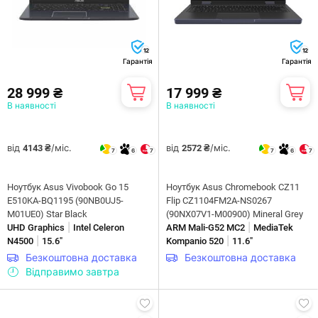
12
12
Гарантія
Гарантія
28 999 ₴
17 999 ₴
В наявності
В наявності
від
/міс.
від
/міс.
4143 ₴
2572 ₴
7
6
7
7
6
7
Ноутбук Asus Vivobook Go 15
Ноутбук Asus Chromebook CZ11
E510KA-BQ1195 (90NB0UJ5-
Flip CZ1104FM2A-NS0267
M01UE0) Star Black
(90NX07V1-M00900) Mineral Grey
|
|
UHD Graphics
Intel Celeron
ARM Mali-G52 MC2
MediaTek
|
|
N4500
15.6"
Kompanio 520
11.6"
Безкоштовна доставка
Безкоштовна доставка
Відправимо завтра