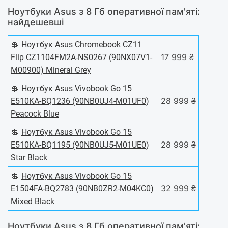
Ноутбуки Asus з 8 Гб оперативної пам'яті:
найдешевші
💲
Ноутбук Asus Chromebook CZ11
17 999 ₴
Flip CZ1104FM2A-NS0267 (90NX07V1-
M00900) Mineral Grey
💲
Ноутбук Asus Vivobook Go 15
28 999 ₴
E510KA-BQ1236 (90NB0UJ4-M01UF0)
Peacock Blue
💲
Ноутбук Asus Vivobook Go 15
28 999 ₴
E510KA-BQ1195 (90NB0UJ5-M01UE0)
Star Black
💲
Ноутбук Asus Vivobook Go 15
32 999 ₴
E1504FA-BQ2783 (90NB0ZR2-M04KC0)
Mixed Black
Ноутбуки Asus з 8 Гб оперативної пам'яті: