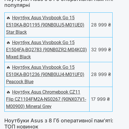
популярні
🔥
Ноутбук Asus Vivobook Go 15
28 999 ₴
E510KA-BQ1195 (90NB0UJ5-M01UE0)
Star Black
🔥
Ноутбук Asus Vivobook Go 15
32 999 ₴
E1504FA-BQ2783 (90NB0ZR2-M04KC0)
Mixed Black
🔥
Ноутбук Asus Vivobook Go 15
28 999 ₴
E510KA-BQ1236 (90NB0UJ4-M01UF0)
Peacock Blue
🔥
Ноутбук Asus Chromebook CZ11
17 999 ₴
Flip CZ1104FM2A-NS0267 (90NX07V1-
M00900) Mineral Grey
Ноутбуки Asus з 8 Гб оперативної пам'яті:
ТОП новинок