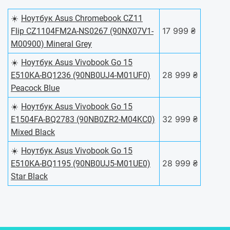
☀️
Ноутбук Asus Chromebook CZ11
17 999 ₴
Flip CZ1104FM2A-NS0267 (90NX07V1-
M00900) Mineral Grey
☀️
Ноутбук Asus Vivobook Go 15
28 999 ₴
E510KA-BQ1236 (90NB0UJ4-M01UF0)
Peacock Blue
☀️
Ноутбук Asus Vivobook Go 15
32 999 ₴
E1504FA-BQ2783 (90NB0ZR2-M04KC0)
Mixed Black
☀️
Ноутбук Asus Vivobook Go 15
28 999 ₴
E510KA-BQ1195 (90NB0UJ5-M01UE0)
Star Black