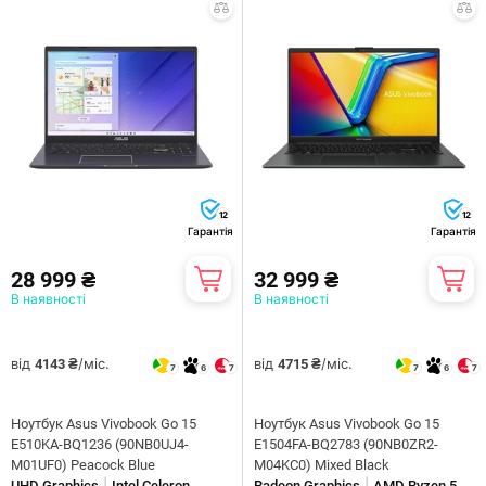
12
12
Гарантія
Гарантія
28 999 ₴
32 999 ₴
В наявності
В наявності
від
/міс.
від
/міс.
4143 ₴
4715 ₴
7
6
7
7
6
7
Ноутбук Asus Vivobook Go 15
Ноутбук Asus Vivobook Go 15
E510KA-BQ1236 (90NB0UJ4-
E1504FA-BQ2783 (90NB0ZR2-
M01UF0) Peacock Blue
M04KC0) Mixed Black
|
|
UHD Graphics
Intel Celeron
Radeon Graphics
AMD Ryzen 5